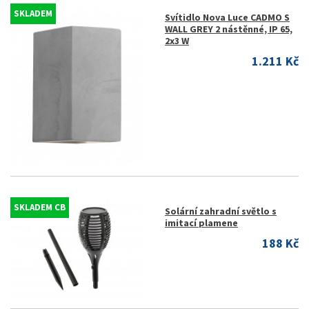
SKLADEM
Svítidlo Nova Luce CADMO S
WALL GREY 2 nástěnné, IP 65,
2x3 W
1.211 Kč
SKLADEM CB
Solární zahradní světlo s
imitací plamene
188 Kč