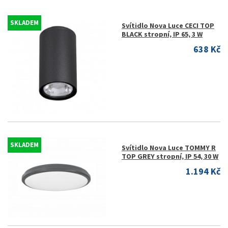
SKLADEM
Svítidlo Nova Luce CECI TOP
BLACK stropní, IP 65, 3 W
638 Kč
SKLADEM
Svítidlo Nova Luce TOMMY R
TOP GREY stropní, IP 54, 30 W
1.194 Kč