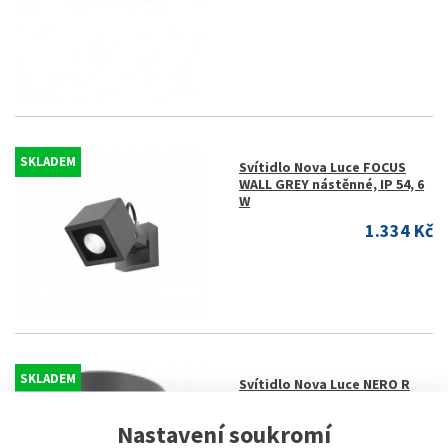
SKLADEM
Svítidlo Nova Luce FOCUS
WALL GREY nástěnné, IP 54, 6
W
1.334 Kč
SKLADEM
Svítidlo Nova Luce NERO R
WALL GREY 2 nástěnné, IP 54,
GU10
Nastavení soukromí
553 Kč