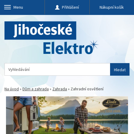
Menu
Přihlášení
Nákupní košík
Hledat
Na úvod
»
Dům a zahrada
»
Zahrada
»
Zahradní osvětlení