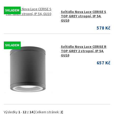
SKLADEM
Svítidlo Nova Luce CERISE S
TOP GREY stropní, IP 54,
GU10
578 Kč
SKLADEM
Svítidlo Nova Luce CERISE R
TOP GREY 2 stropní, IP 54,
GU10
657 Kč
Výsledky
1
-
12
z
14
[Celkem stránek:
2
]