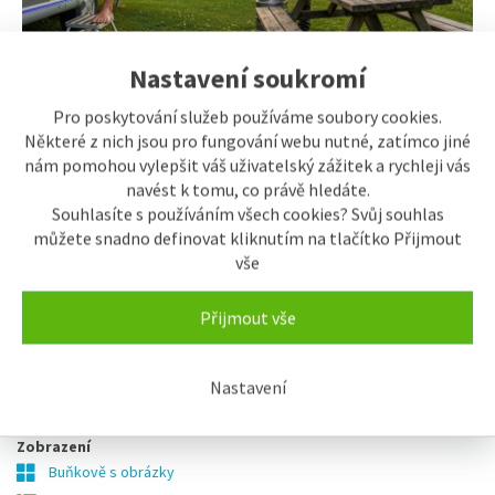
Nastavení soukromí
Pro poskytování služeb používáme soubory cookies.
Vyhledávání
Některé z nich jsou pro fungování webu nutné, zatímco jiné
Zobrazit filtry vyhledávání
nám pomohou vylepšit váš uživatelský zážitek a rychleji vás
navést k tomu, co právě hledáte.
Grily na dřevěné uhlí
Souhlasíte s používáním všech cookies? Svůj souhlas
můžete snadno definovat kliknutím na tlačítko Přijmout
vše
řazení:
Přijmout vše
Typicky
Název
Od nejlevnějšího
Od nejdražšího
Nastavení
Zobrazení
Buňkově s obrázky