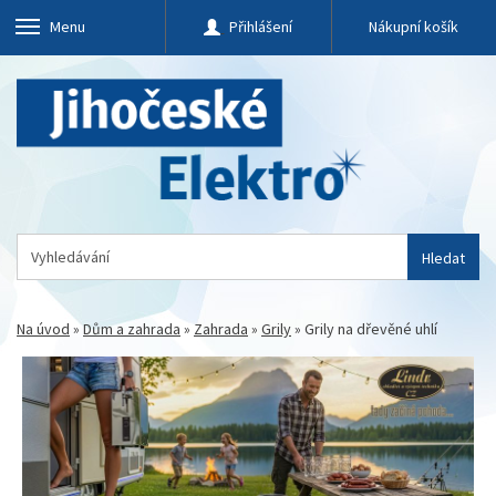
Menu
Přihlášení
Nákupní košík
Hledat
Na úvod
»
Dům a zahrada
»
Zahrada
»
Grily
»
Grily na dřevěné uhlí