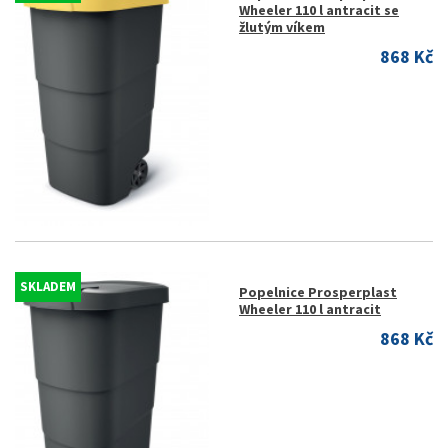
Wheeler 110 l antracit se
žlutým víkem
868 Kč
SKLADEM
Popelnice Prosperplast
Wheeler 110 l antracit
868 Kč