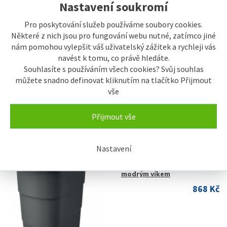
Nastavení soukromí
SKLADEM
Popelnice Prosperplast
Wheeler 110 l antracit s
Pro poskytování služeb používáme soubory cookies.
hnědým víkem
Některé z nich jsou pro fungování webu nutné, zatímco jiné
868 Kč
nám pomohou vylepšit váš uživatelský zážitek a rychleji vás
navést k tomu, co právě hledáte.
Souhlasíte s používáním všech cookies? Svůj souhlas
můžete snadno definovat kliknutím na tlačítko Přijmout
vše
Přijmout vše
Nastavení
SKLADEM
Popelnice Prosperplast
Wheeler 110 l antracit s
modrým víkem
868 Kč