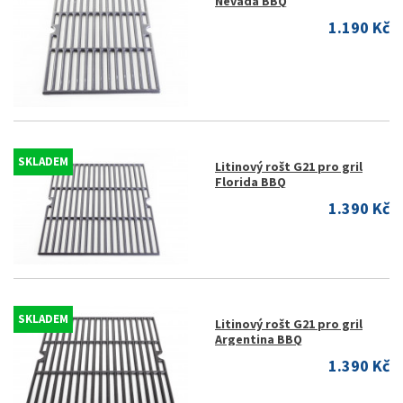
Nevada BBQ
1.190 Kč
SKLADEM
Litinový rošt G21 pro gril
Florida BBQ
1.390 Kč
SKLADEM
Litinový rošt G21 pro gril
Argentina BBQ
1.390 Kč