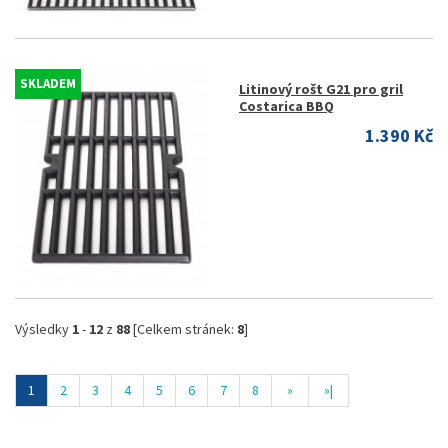
SKLADEM
Litinový rošt G21 pro gril
Costarica BBQ
1.390 Kč
Výsledky
1
-
12
z
88
[Celkem stránek:
8
]
1
2
3
4
5
6
7
8
»
»|