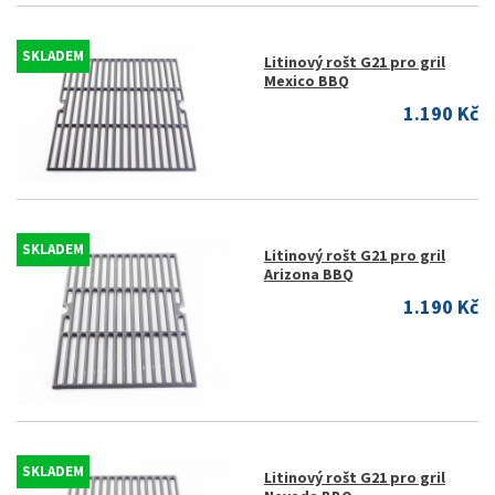
SKLADEM
Litinový rošt G21 pro gril
Mexico BBQ
1.190 Kč
SKLADEM
Litinový rošt G21 pro gril
Arizona BBQ
1.190 Kč
SKLADEM
Litinový rošt G21 pro gril