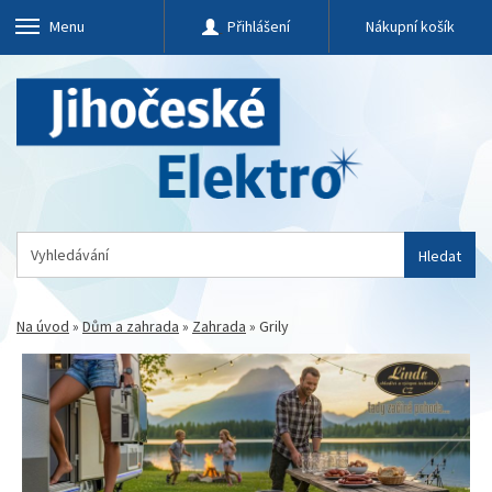
Menu
Přihlášení
Nákupní košík
Hledat
Na úvod
»
Dům a zahrada
»
Zahrada
»
Grily