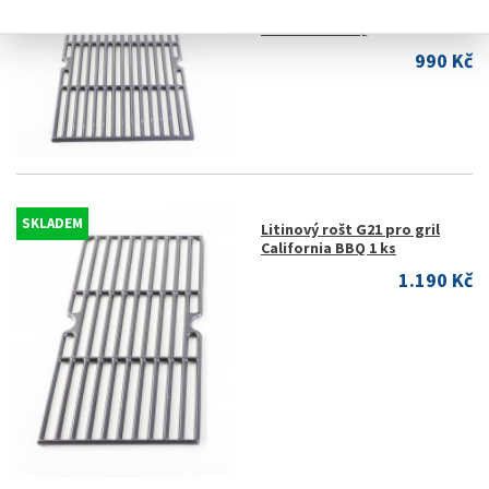
SKLADEM
Litinový rošt G21 pro gril
Oklahoma BBQ
990 Kč
SKLADEM
Litinový rošt G21 pro gril
California BBQ 1 ks
1.190 Kč