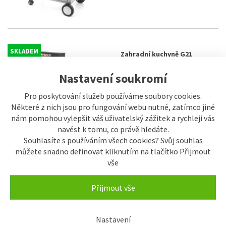
SKLADEM
Zahradní kuchyně G21
Arkansas Black, 8 hořáků, s
lednicí
Nastavení soukromí
64.990 Kč
Pro poskytování služeb používáme soubory cookies.
Některé z nich jsou pro fungování webu nutné, zatímco jiné
nám pomohou vylepšit váš uživatelský zážitek a rychleji vás
navést k tomu, co právě hledáte.
Souhlasíte s používáním všech cookies? Svůj souhlas
SKLADEM
Zahradní kuchyně G21
můžete snadno definovat kliknutím na tlačítko Přijmout
Arkansas Silver, 8 hořáků, s
lednicí
vše
64.990 Kč
Přijmout vše
Nastavení