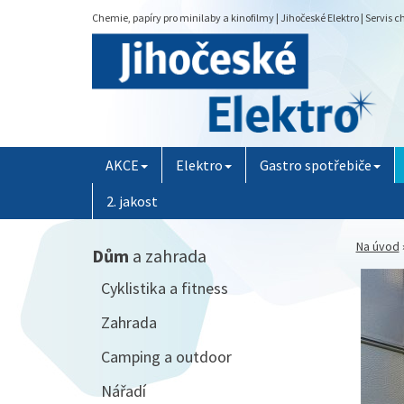
Chemie, papíry pro minilaby a kinofilmy | Jihočeské Elektro | Servis 
AKCE
Elektro
Gastro spotřebiče
2. jakost
Na úvod
Dům
a zahrada
Cyklistika a fitness
Zahrada
Camping a outdoor
Nářadí