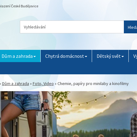
chlazení České Budějovice
Hled
Dům a zahrada
Chytrá domácnost
Dětský svět
V
»
Dům a zahrada
»
Foto, Video
»
Chemie, papíry pro minilaby a kinofilmy