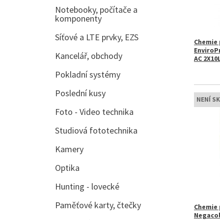
Notebooky, počítače a
komponenty
Síťové a LTE prvky, EZS
Chemie p
EnviroPr
Kancelář, obchody
AC 2X10L
Pokladní systémy
Poslední kusy
NENÍ S
Foto - Video technika
Studiová fototechnika
Kamery
Optika
Hunting - lovecké
Paměťové karty, čtečky
Chemie p
Negacol