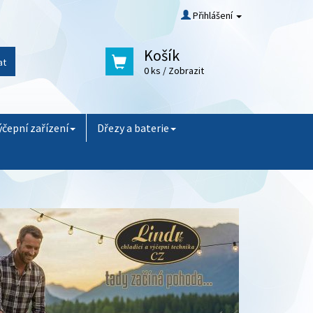
Přihlášení
Košík
at
0 ks
/ Zobrazit
ýčepní zařízení
Dřezy a baterie