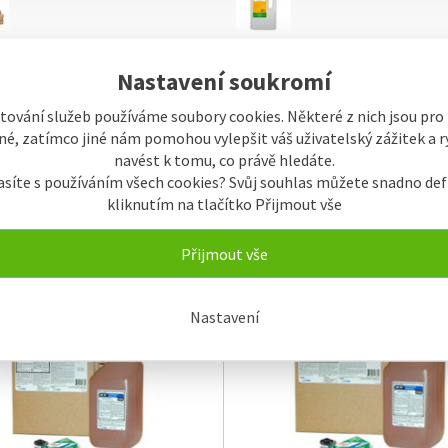
Spotřební materiál
Výprodej
Nastavení soukromí
tování služeb používáme soubory cookies. Některé z nich jsou pro
é, zatímco jiné nám pomohou vylepšit váš uživatelský zážitek a ry
navést k tomu, co právě hledáte.
asíte s používáním všech cookies? Svůj souhlas můžete snadno def
kliknutím na tlačítko Přijmout vše
ky
Název
Od nejlevnějšího
Od nejdražšího
Přijmout vše
ní
Buňkově s obrázky
Řádkově s obrázky
M
Nastavení
SKLADEM