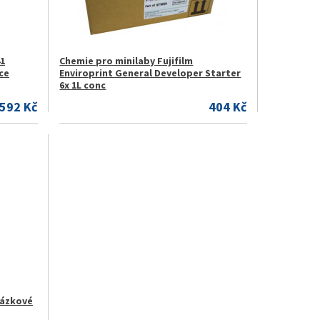
41
Chemie pro minilaby Fujifilm
ce
Enviroprint General Developer Starter
6x 1L conc
.592 Kč
404 Kč
kázkové