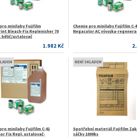
ro minilaby Fujifilm
Chemie pro minilaby Fujifilm C-
int Bleach-Fix Replenisher 70
Negacolor AC vývojka-regenera
 bělič/ustalovač
1.982 Kč
2
KLADEM
NENÍ SKLADEM
ro minilaby Fujifilm C-41
Spotřební materiál Fujifilm Za
or Fix Repl. ustalovač-
sáčky 1000ks