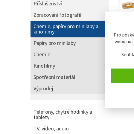
Příslušenství
Zpracování fotografií
Chemie, papíry pro minilaby a
kinofilmy
Pro posky
webu nutn
Papíry pro minilaby
řazení:
Chemie
Souhl
Typic
Kinofilmy
Spotřební materiál
Zobraze
Výprodej
SKLADE
Telefony, chytré hodinky a
tablety
TV, video, audio