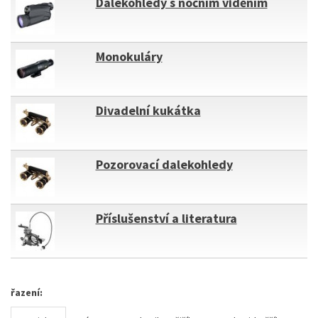
Dalekohledy s nočním viděním
Monokuláry
Divadelní kukátka
Pozorovací dalekohledy
Příslušenství a literatura
řazení: