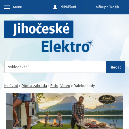
Menu
Přihlášení
Nákupní košík
Hledat
Na úvod
»
Dům a zahrada
»
Foto, Video
»
Dalekohledy