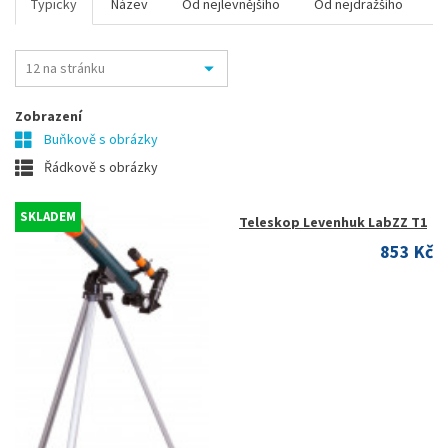
Typicky
Název
Od nejlevnějšího
Od nejdražšího
Zobrazení
Buňkově s obrázky
Řádkově s obrázky
SKLADEM
Teleskop Levenhuk LabZZ T1
853 Kč