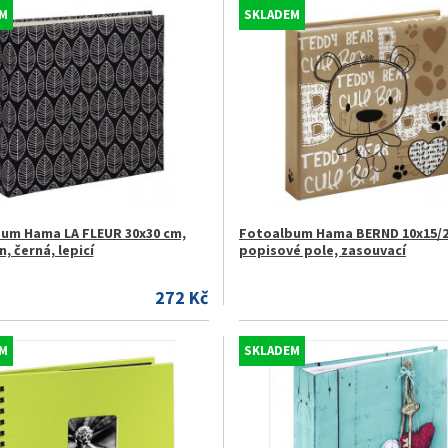
M
SKLADEM
um Hama LA FLEUR 30x30 cm,
Fotoalbum Hama BERND 10x15/2
n, černá, lepicí
popisové pole, zasouvací
272 Kč
M
SKLADEM