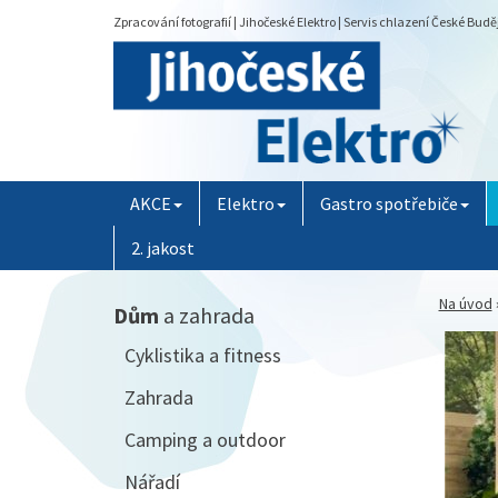
Zpracování fotografií | Jihočeské Elektro | Servis chlazení České Budě
AKCE
Elektro
Gastro spotřebiče
2. jakost
Na úvod
Dům
a zahrada
Cyklistika a fitness
Zahrada
Camping a outdoor
Nářadí