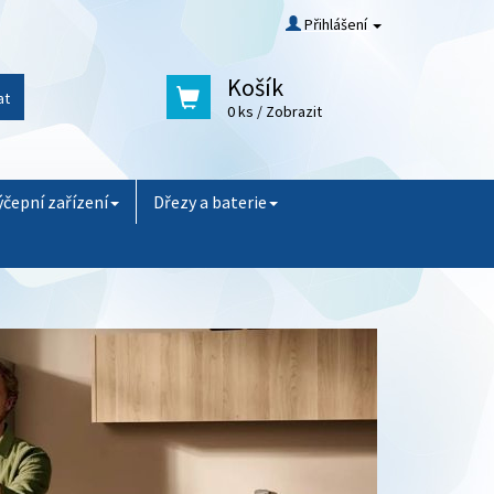
Přihlášení
Košík
at
0 ks
/ Zobrazit
ýčepní zařízení
Dřezy a baterie