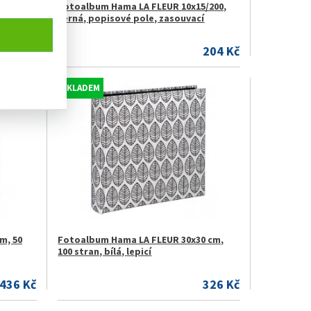
/200,
Fotoalbum Hama LA FLEUR 10x15/200,
černá, popisové pole, zasouvací
204 Kč
204 Kč
SKLADEM
m, 50
Fotoalbum Hama LA FLEUR 30x30 cm,
100 stran, bílá, lepicí
436 Kč
326 Kč