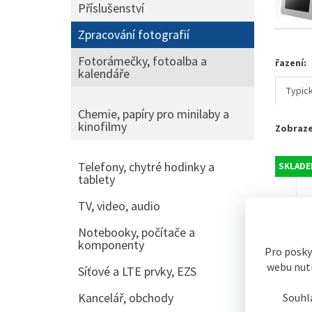
Příslušenství
Zpracování fotografií
Fotorámečky, fotoalba a
řazení:
kalendáře
Typic
Chemie, papíry pro minilaby a
kinofilmy
Zobraze
Telefony, chytré hodinky a
SKLADE
tablety
TV, video, audio
Notebooky, počítače a
komponenty
Pro posky
webu nutn
Síťové a LTE prvky, EZS
Kancelář, obchody
Souhl