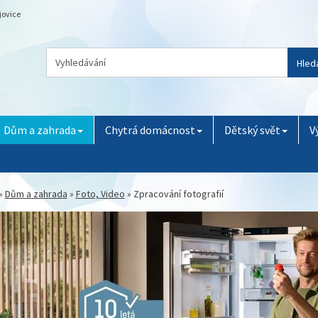
jovice
Hled
Dům a zahrada
Chytrá domácnost
Dětský svět
V
»
Dům a zahrada
»
Foto, Video
»
Zpracování fotografií