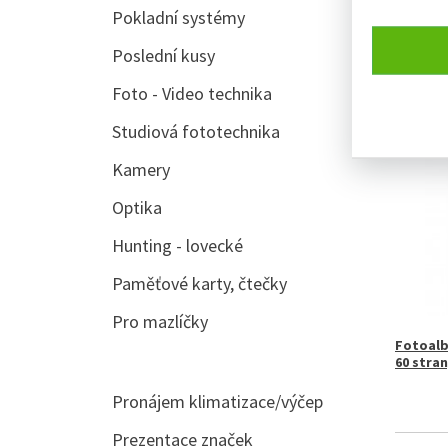
Přísluše
Pokladní systémy
300 ks,
Poslední kusy
Foto - Video technika
SKLADE
Studiová fototechnika
Kamery
Optika
Hunting - lovecké
Paměťové karty, čtečky
Pro mazlíčky
Fotoalb
60 stran
Pronájem klimatizace/výčep
Prezentace značek