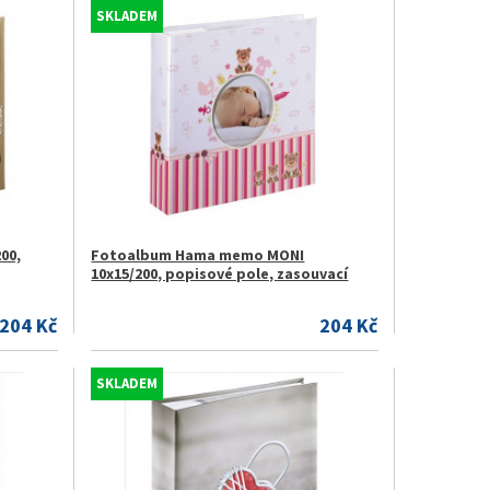
SKLADEM
00,
Fotoalbum Hama memo MONI
10x15/200, popisové pole, zasouvací
204 Kč
204 Kč
SKLADEM