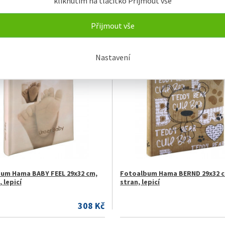
kliknutím na tlačítko Přijmout vše
nství Hama lepící body , 6 mm,
Fotoalbum Hama LA FLEUR 10x15
 permanentní
bílá, popisové pole, zasouvací
Přijmout vše
103,58 Kč
Nastavení
M
SKLADEM
um Hama BABY FEEL 29x32 cm,
Fotoalbum Hama BERND 29x32 c
, lepicí
stran, lepicí
308 Kč