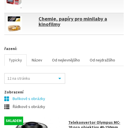
Chemie, papíry pro minilaby a
kinofilmy
řazení:
Typicky
Název
Od nejlevnějšího
Od nejdražšího
Zobrazení
Buňkově s obrázky
Řádkově s obrázky
SKLADEM
Telekonvertor Olympus MC-
20 pro objektivy 40-150mm