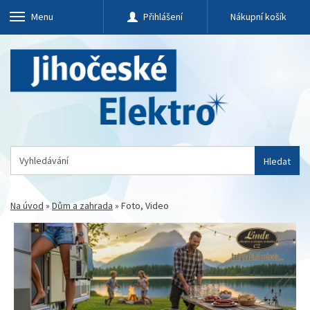
Menu
Přihlášení
Nákupní košík
Hledat
Na úvod
»
Dům a zahrada
»
Foto, Video