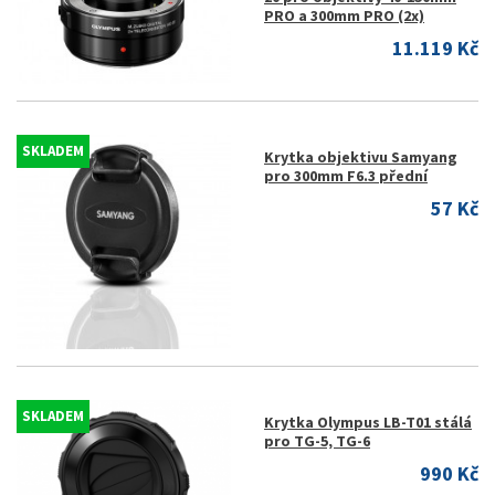
PRO a 300mm PRO (2x)
11.119 Kč
SKLADEM
Krytka objektivu Samyang
pro 300mm F6.3 přední
57 Kč
SKLADEM
Krytka Olympus LB-T01 stálá
pro TG-5, TG-6
990 Kč