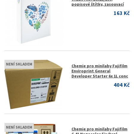
popisové štítky, zasouvací
163 Kč
NENÍ SKLADEM
Chemie pro minilaby Fujifilm
Enviroprint General
Developer Starter 6x 1L conc
404 Kč
NENÍ SKLADEM
Chemie pro minilaby Fujifilm