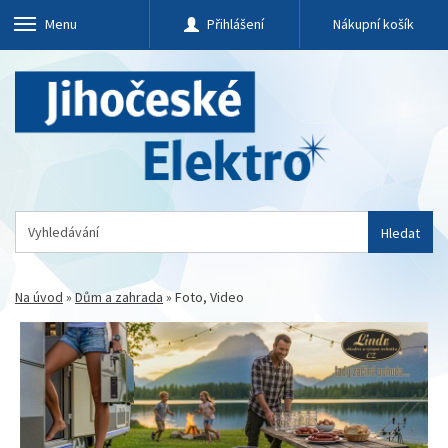
Menu
Přihlášení
Nákupní košík
Hledat
Na úvod
»
Dům a zahrada
»
Foto, Video