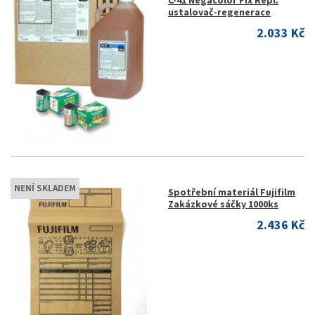
C-41 Negacolor Fix Repl.
ustalovač-regenerace
2.033 Kč
NENÍ SKLADEM
Spotřební materiál Fujifilm
Zakázkové sáčky 1000ks
2.436 Kč