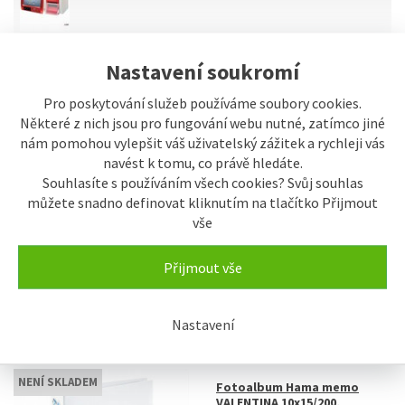
Chemie, papíry pro minilaby a
Nastavení soukromí
kinofilmy
Pro poskytování služeb používáme soubory cookies.
Některé z nich jsou pro fungování webu nutné, zatímco jiné
nám pomohou vylepšit váš uživatelský zážitek a rychleji vás
řazení:
navést k tomu, co právě hledáte.
Souhlasíte s používáním všech cookies? Svůj souhlas
Typicky
Název
Od nejlevnějšího
Od nejdražšího
můžete snadno definovat kliknutím na tlačítko Přijmout
vše
Přijmout vše
Zobrazení
Buňkově s obrázky
Nastavení
Řádkově s obrázky
NENÍ SKLADEM
Fotoalbum Hama memo
VALENTINA 10x15/200,