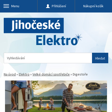
Menu
Přihlášení
Nákupní košík
Hledat
Na úvod
»
Elektro
»
Velké domácí spotřebiče
»
Digestoře