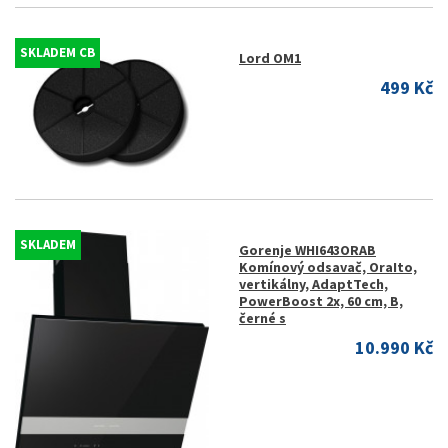
SKLADEM CB
Lord OM1
499 Kč
SKLADEM
Gorenje WHI643ORAB
Komínový odsavač, OraIto,
vertikálny, AdaptTech,
PowerBoost 2x, 60 cm, B,
černé s
10.990 Kč