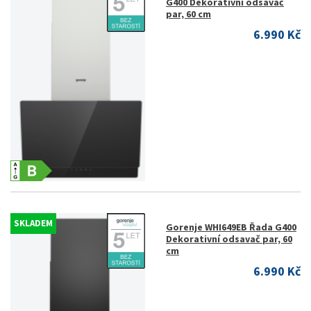
G400 Dekorativní odsavač
par, 60 cm
6.990 Kč
SKLADEM
Gorenje WHI649EB Řada G400
Dekorativní odsavač par, 60
cm
6.990 Kč