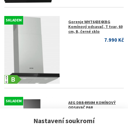
SKLADEM
Gorenje WHT643E4XBG
Komínový odsavač, T tvar, 60
cm, B, černé sklo
7.990 Kč
SKLADEM
AEG DBB4950M KOMÍNOVÝ
ODSAVAČ PAR
10.490 Kč
Nastavení soukromí