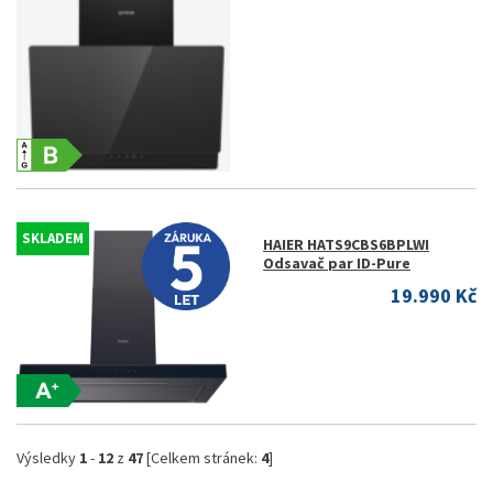
SKLADEM
HAIER HATS9CBS6BPLWI
Odsavač par ID-Pure
19.990 Kč
Výsledky
1
-
12
z
47
[Celkem stránek:
4
]