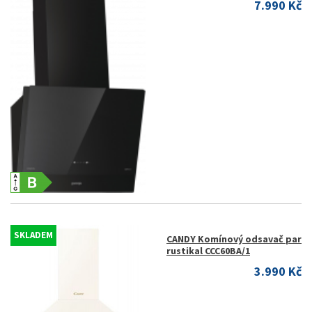
7.990 Kč
SKLADEM
CANDY Komínový odsavač par
rustikal CCC60BA/1
3.990 Kč