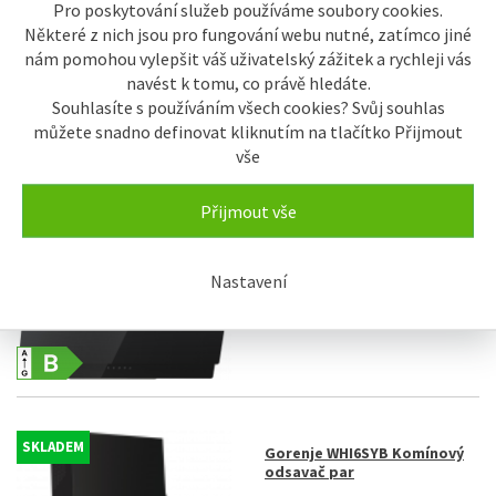
Pro poskytování služeb používáme soubory cookies.
Některé z nich jsou pro fungování webu nutné, zatímco jiné
nám pomohou vylepšit váš uživatelský zážitek a rychleji vás
navést k tomu, co právě hledáte.
Souhlasíte s používáním všech cookies? Svůj souhlas
můžete snadno definovat kliknutím na tlačítko Přijmout
vše
SKLADEM
Gorenje WHI949EXBG
Komínový odsavač par
Přijmout vše
8.990 Kč
Nastavení
SKLADEM
Gorenje WHI6SYB Komínový
odsavač par