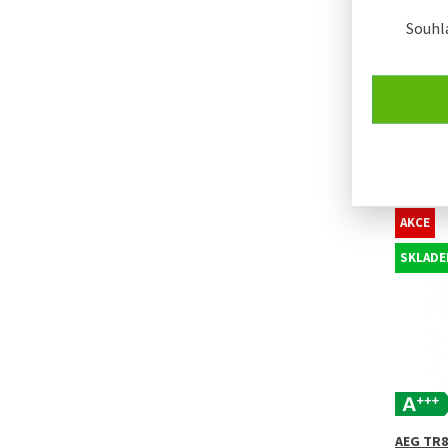
Souhl
AEG A4Y
AKCE
SKLADE
AEG TR8