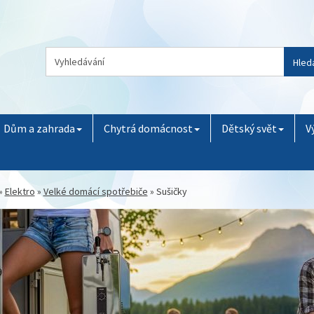
Hled
Dům a zahrada
Chytrá domácnost
Dětský svět
V
»
Elektro
»
Velké domácí spotřebiče
»
Sušičky