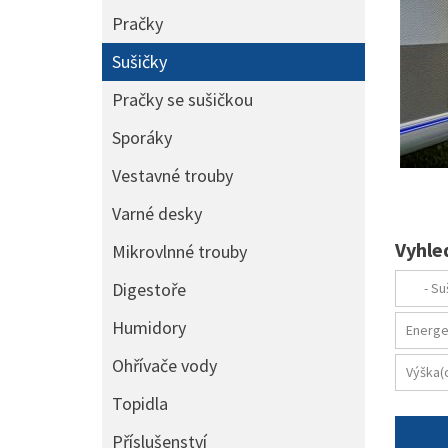
Pračky
Sušičky
Pračky se sušičkou
Sporáky
Vestavné trouby
Varné desky
Vyhle
Mikrovlnné trouby
Digestoře
Humidory
Ohřívače vody
Topidla
Příslušenství