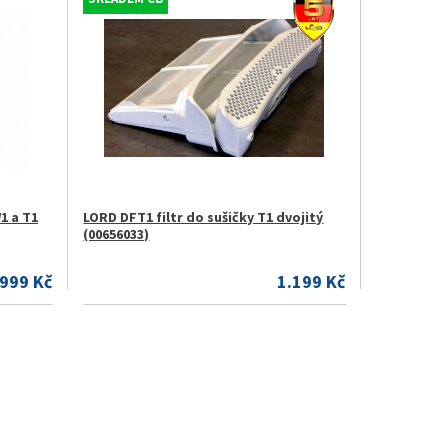
1 a T1
LORD DFT1 filtr do sušičky T1 dvojitý
(00656033)
999 Kč
1.199 Kč