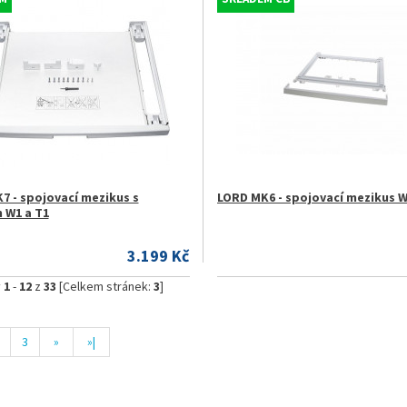
7 - spojovací mezikus s
LORD MK6 - spojovací mezikus W
 W1 a T1
3.199 Kč
y
1
-
12
z
33
[Celkem stránek:
3
]
3
»
»|