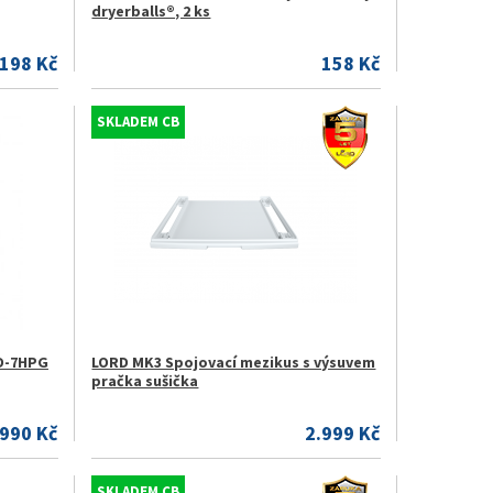
dryerballs®, 2 ks
198 Kč
158 Kč
SKLADEM CB
TD-7HPG
LORD MK3 Spojovací mezikus s výsuvem
pračka sušička
.990 Kč
2.999 Kč
SKLADEM CB