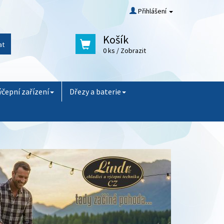
Přihlášení
Košík
at
0 ks
/ Zobrazit
ýčepní zařízení
Dřezy a baterie