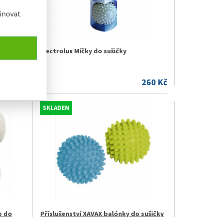
inovat
čka
Electrolux Míčky do sušičky
.990 Kč
260 Kč
SKLADEM
e do
Příslušenství XAVAX balónky do sušičky