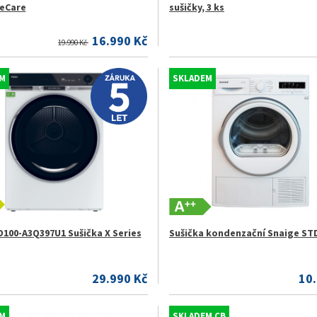
eCare
sušičky, 3 ks
16.990 Kč
19.990 Kč
M
SKLADEM
D100-A3Q397U1 Sušička X Series
Sušička kondenzační Snaige S
29.990 Kč
10
M
SKLADEM CB