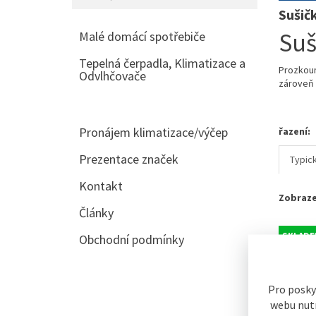
Sušič
Suš
Malé domácí spotřebiče
Tepelná čerpadla, Klimatizace a
Prozkoum
Odvlhčovače
zároveň i
Pronájem klimatizace/výčep
řazení:
Prezentace značek
Typic
Kontakt
Zobraze
Články
SKLADE
Obchodní podmínky
Pro posky
webu nutn