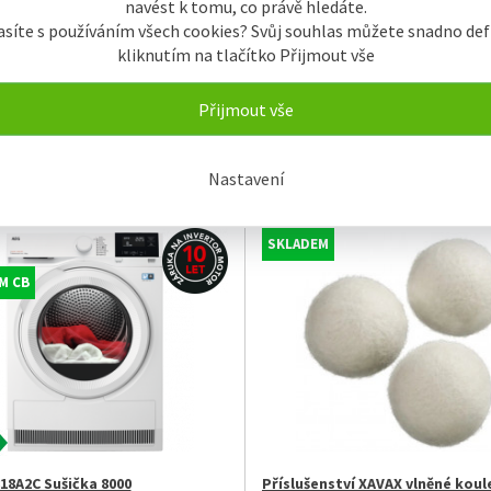
navést k tomu, co právě hledáte.
asíte s používáním všech cookies? Svůj souhlas můžete snadno def
kliknutím na tlačítko Přijmout vše
Přijmout vše
H200 Koš do sušičky
Hoover NDP4 H7A2TCBEX-S Suši
prádla, 7 kg, A++, Bílá
Nastavení
1.190 Kč
15
SKLADEM
M CB
18A2C Sušička 8000
Příslušenství XAVAX vlněné koul