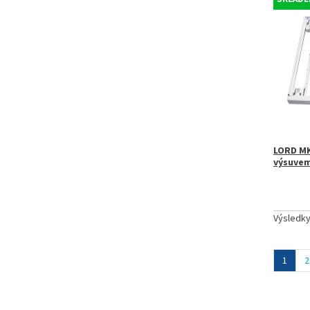
LORD MK
výsuvem
Výsledk
1
2