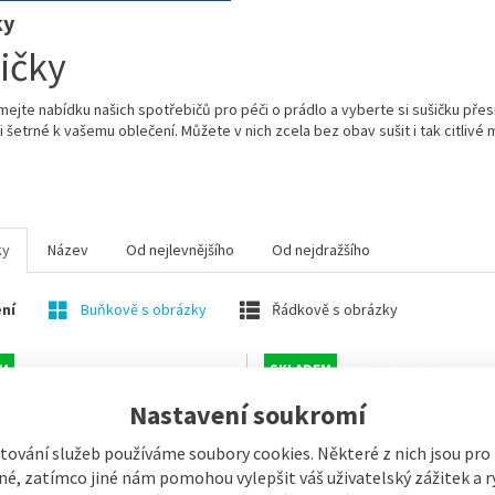
ky
ičky
ejte nabídku našich spotřebičů pro péči o prádlo a vyberte si sušičku přes
 šetrné k vašemu oblečení. Můžete v nich zcela bez obav sušit i tak citlivé 
ky
Název
Od nejlevnějšího
Od nejdražšího
ní
Buňkově s obrázky
Řádkově s obrázky
M
SKLADEM
Nastavení soukromí
tování služeb používáme soubory cookies. Některé z nich jsou pro
é, zatímco jiné nám pomohou vylepšit váš uživatelský zážitek a ry