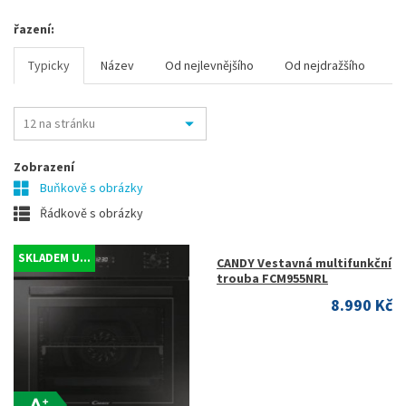
řazení:
Typicky
Název
Od nejlevnějšího
Od nejdražšího
Zobrazení
Buňkově s obrázky
Řádkově s obrázky
SKLADEM U...
CANDY Vestavná multifunkční
trouba FCM955NRL
8.990 Kč