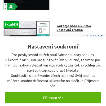
SKLADEM
Gorenje BSA6737ORAW
Vestavná trouba
13.990 Kč
Nastavení soukromí
Pro poskytování služeb používáme soubory cookies.
Některé z nich jsou pro fungování webu nutné, zatímco jiné
nám pomohou vylepšit váš uživatelský zážitek a rychleji vás
navést k tomu, co právě hledáte.
Souhlasíte s používáním všech cookies? Svůj souhlas
můžete snadno definovat kliknutím na tlačítko Přijmout
SKLADEM
Gorenje BPS6737E07B
vše
Vestavná trouba
13.990 Kč
Přijmout vše