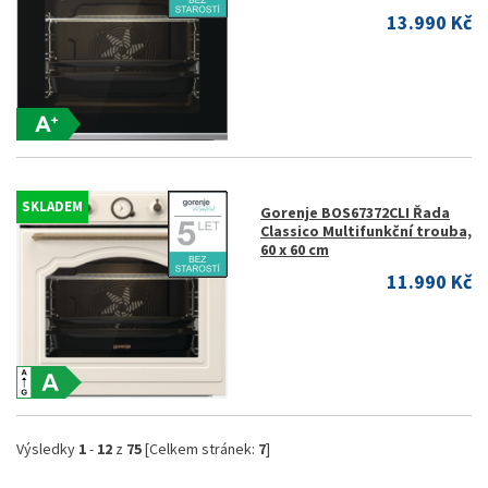
13.990 Kč
SKLADEM
Gorenje BOS67372CLI Řada
Classico Multifunkční trouba,
60 x 60 cm
11.990 Kč
Výsledky
1
-
12
z
75
[Celkem stránek:
7
]