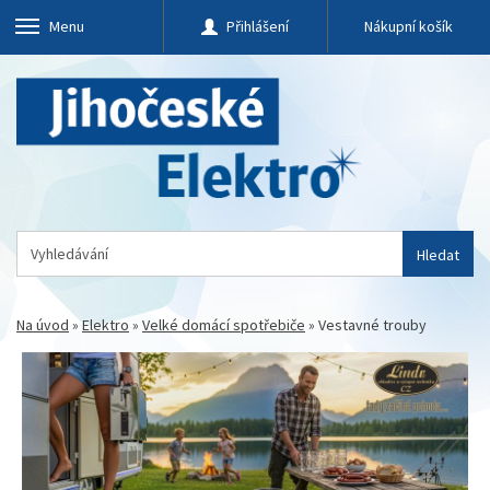
Menu
Přihlášení
Nákupní košík
Hledat
Na úvod
»
Elektro
»
Velké domácí spotřebiče
»
Vestavné trouby