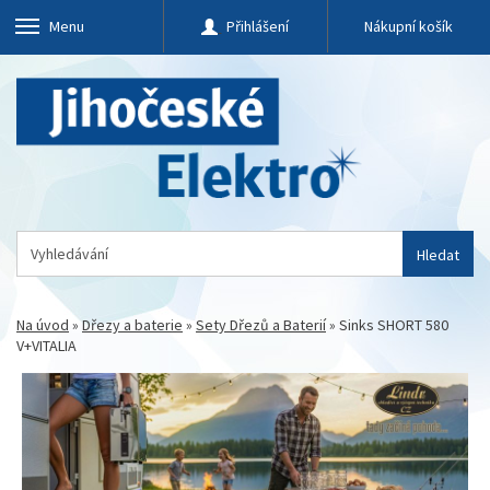
Menu
Přihlášení
Nákupní košík
Hledat
Na úvod
»
Dřezy a baterie
»
Sety Dřezů a Baterií
»
Sinks SHORT 580
V+VITALIA