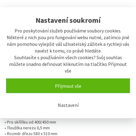
Sdílet
Nastavení soukromí
Pro poskytování služeb používáme soubory cookies.
Popis
Některé z nich jsou pro fungování webu nutné, zatímco jiné
nám pomohou vylepšit váš uživatelský zážitek a rychleji vás
Popis výrobku
navést k tomu, co právě hledáte.
Souhlasíte s používáním všech cookies? Svůj souhlas
Nerezový jednodřez Sinks SHORT 580 V 0,5mm matný se
můžete snadno definovat kliknutím na tlačítko Přijmout
sítkovou výpustí.
vše
Nerezové dřezy Sinks se vyznačují jednoduchou údržbou a vysokou
Přijmout vše
hygienickou úrovní. Dřezy jsou odolné proti vysokým teplotám,
prudkým teplotním změnám a chemickým účinkům.
Záruka 5 let.
Nastavení
• Dřez je vyroben z chromniklové oceli CrNi 18/10
• Matné provedení
• Pro skříňku od 400/450 mm
• Tloušťka nerezu 0,5 mm
• Rozměr dřezu 580 x 510 mm