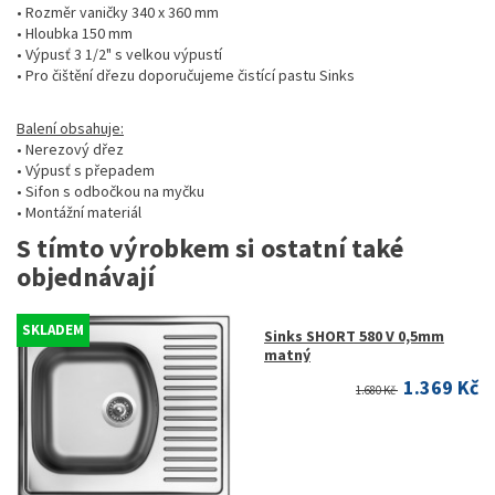
• Rozměr vaničky 340 x 360 mm
• Hloubka 150 mm
• Výpusť 3 1/2" s velkou výpustí
• Pro čištění dřezu doporučujeme čistící pastu Sinks
Balení obsahuje:
• Nerezový dřez
• Výpusť s přepadem
• Sifon s odbočkou na myčku
• Montážní materiál
S tímto výrobkem si ostatní také
objednávají
SKLADEM
Sinks SHORT 580 V 0,5mm
matný
1.369 Kč
1.680 Kč