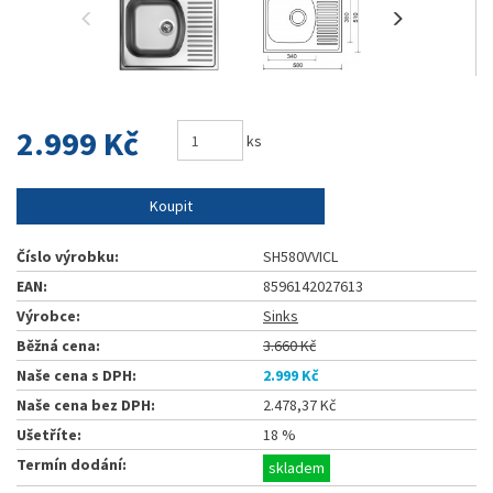
2.999 Kč
ks
Koupit
Číslo výrobku:
SH580VVICL
EAN:
8596142027613
Výrobce:
Sinks
Běžná cena:
3.660 Kč
Naše cena s DPH:
2.999 Kč
Naše cena bez DPH:
2.478,37 Kč
Ušetříte:
18 %
Termín dodání:
skladem