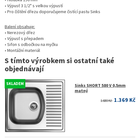
• Výpusť 3 1/2" s velkou výpustí
• Pro čištění dřezu doporučujeme čistící pastu Sinks
Balení obsahuje:
• Nerezový dřez
• Výpusť s přepadem
• Sifon s odbočkou na myčku
• Montážní materiál
S tímto výrobkem si ostatní také
objednávají
SKLADEM
Sinks SHORT 580 V 0,5mm
matný
1.369 Kč
1.680 Kč