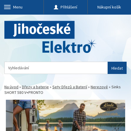
Menu
Přihlášení
Nákupní košík
Hledat
Na úvod
»
Dřezy a baterie
»
Sety Dřezů a Baterií
»
Nerezové
»
Sinks
SHORT 580 V+PRONTO