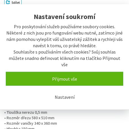
Sdílet
Nastavení soukromí
Popis
Pro poskytování služeb používáme soubory cookies.
Některé z nich jsou pro fungování webu nutné, zatímco jiné
Popis výrobku
nám pomohou vylepšit váš uživatelský zážitek a rychleji vás
navést k tomu, co právě hledáte.
Nerezový jednodřez Sinks SHORT 580 V 0,5mm matný se
Souhlasíte s používáním všech cookies? Svůj souhlas
sítkovou výpustí.
můžete snadno definovat kliknutím na tlačítko Přijmout
vše
Nerezové dřezy Sinks se vyznačují jednoduchou údržbou a vysokou
hygienickou úrovní. Dřezy jsou odolné proti vysokým teplotám,
Přijmout vše
prudkým teplotním změnám a chemickým účinkům.
Záruka 5 let.
• Dřez je vyroben z chromniklové oceli CrNi 18/10
Nastavení
• Matné provedení
• Pro skříňku od 400/450 mm
• Tloušťka nerezu 0,5 mm
• Rozměr dřezu 580 x 510 mm
• Rozměr vaničky 340 x 360 mm
• Hloubka 150 mm