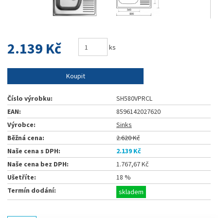
2.139 Kč
ks
Koupit
Číslo výrobku:
SH580VPRCL
EAN:
8596142027620
Výrobce:
Sinks
Běžná cena:
2.620 Kč
Naše cena s DPH:
2.139 Kč
Naše cena bez DPH:
1.767,67 Kč
Ušetříte:
18 %
Termín dodání:
skladem