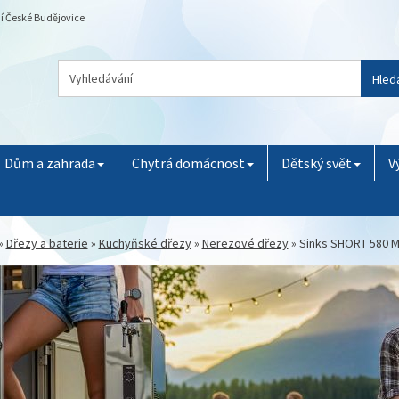
ní České Budějovice
Hled
Dům a zahrada
Chytrá domácnost
Dětský svět
V
»
Dřezy a baterie
»
Kuchyňské dřezy
»
Nerezové dřezy
»
Sinks SHORT 580 