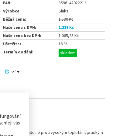
EAN:
8596142022212
Výrobce:
Sinks
Běžná cena:
1.580 Kč
Naše cena s DPH:
1.289 Kč
Naše cena bez DPH:
1.065,23 Kč
Ušetříte:
18 %
Termín dodání:
skladem
Sdílet
 fungování
chleji vás
vní. Dřezy jsou odolné proti vysokým teplotám, prudkým
inovat