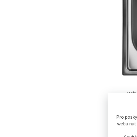
Popis
Popis 
Pro posky
Nerezov
webu nutn
Nerezové
Souhl