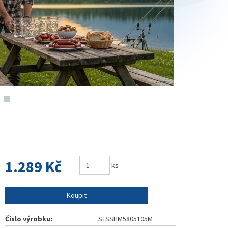
1.289 Kč
ks
Koupit
Číslo výrobku:
STSSHM5805105M