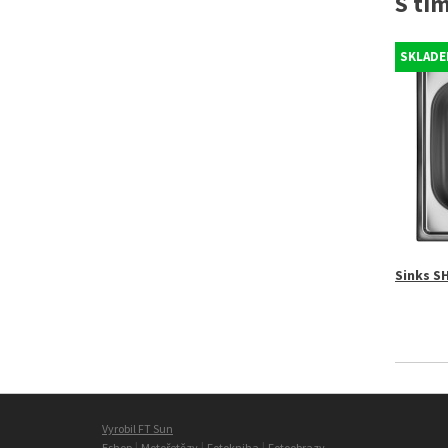
S tí
SKLADE
Sinks S
Vyrobil FT Sun
|
|
|
Eshop
Motořetězy
Fotokniha
Fotoobrazy