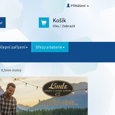
Přihlášení
Košík
at
0 ks
/ Zobrazit
ýčepní zařízení
Dřezy a baterie
M 0,5mm matný