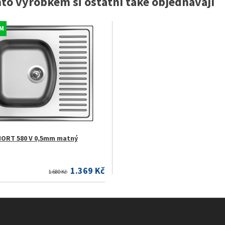
mto výrobkem si ostatní také objednávají
M
HORT 580 V 0,5mm matný
1.369 Kč
1.680 Kč