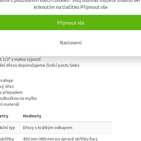
ím změnám a chemickým účinkům.
Záruka 5 let.
kliknutím na tlačítko Přijmout vše
e vyroben z chromniklové oceli CrNi 18/10
Přijmout vše
provedení
říňku od 400/450 mm
ka nerezu 0,5 mm
 dřezu 580 x 510 mm
Nastavení
 vaničky 340 x 360 mm
a 150 mm
1 1/2" s malou výpustí
tění dřezu doporučujeme čistící pastu Sinks
bsahuje:
vý dřez
 s přepadem
s odbočkou na myčku
ní materiál
etry
Hodnoty
kční typ
Dřezy s krátkým odkapem
skříňka
450 mm (400 mm po úpravě skříňky/bez