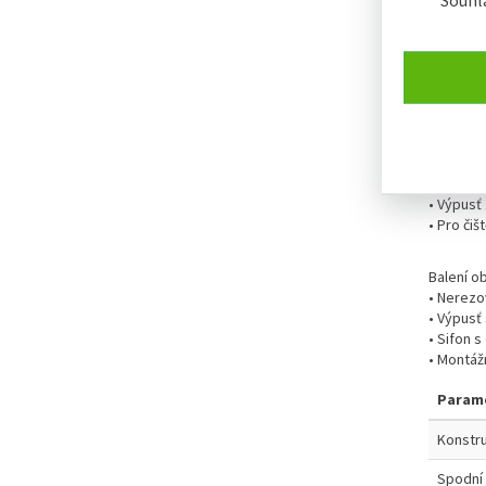
teplotn
• Dřez j
• Matné 
• Pro sk
• Tloušť
• Rozměr
• Rozměr
• Hloubk
• Výpusť 
• Pro čiš
Balení o
• Nerezo
• Výpusť
• Sifon 
• Montáž
Param
Konstru
Spodní 