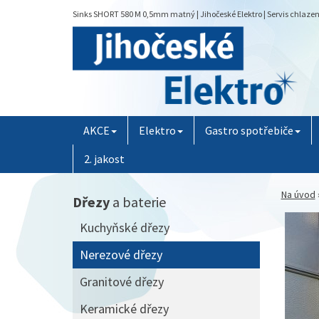
Sinks SHORT 580 M 0,5mm matný | Jihočeské Elektro | Servis chlaze
AKCE
Elektro
Gastro spotřebiče
2. jakost
Na úvod
Dřezy
a baterie
Kuchyňské dřezy
Nerezové dřezy
Granitové dřezy
Keramické dřezy