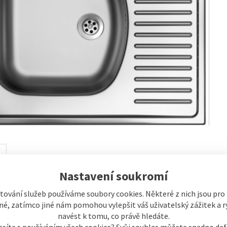
Nastavení soukromí
výrobku
tování služeb používáme soubory cookies. Některé z nich jsou pro
ý jednodřez Sinks SHORT 580 M 0,5mm matný se špuntem.
é, zatímco jiné nám pomohou vylepšit váš uživatelský zážitek a ry
navést k tomu, co právě hledáte.
 dřezy Sinks se vyznačují jednoduchou údržbou a vysokou hygienickou úro
asíte s používáním všech cookies? Svůj souhlas můžete snadno def