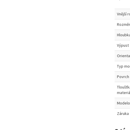
Vnější 
Rozměr
Hloubk
Výpust
Orient
Typ mo
Povrch
Tloušťk
materiá
Modelo
Záruka