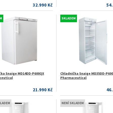
32.990 Kč
54
M
SKLADEM
čka Snaige MD14DD-P600QX
Chladnička Snaige MD35DD-P60
eutical
Pharmaceutical
21.990 Kč
46
KLADEM
NENÍ SKLADEM