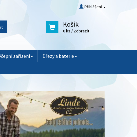
Přihlášení
Košík
at
0 ks
/ Zobrazit
ýčepní zařízení
Dřezy a baterie