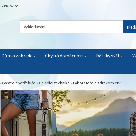
é Budějovice
Hled
Dům a zahrada
Chytrá domácnost
Dětský svět
V
»
Gastro spotřebiče
»
Chladicí technika
»
Laboratoře a zdravotnictví