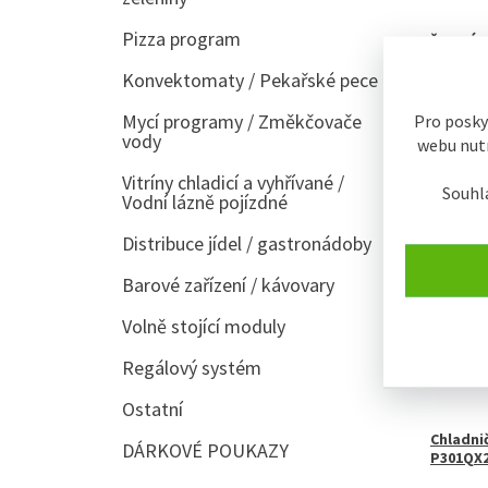
Pizza program
řazení:
Konvektomaty / Pekařské pece
Typic
Mycí programy / Změkčovače
Pro posky
vody
Zobraze
webu nutn
Vitríny chladicí a vyhřívané /
Souhl
Vodní lázně pojízdné
SKLADE
Distribuce jídel / gastronádoby
Barové zařízení / kávovary
Volně stojící moduly
Regálový systém
Ostatní
Chladni
DÁRKOVÉ POUKAZY
P301QX