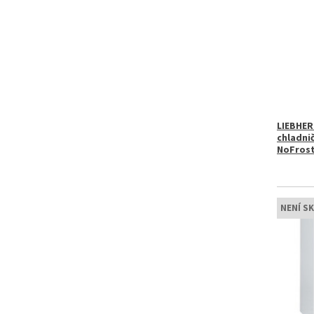
LIEBHER
chladni
NoFros
NENÍ S