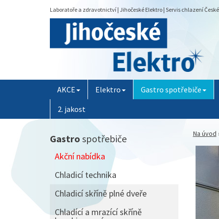
Laboratoře a zdravotnictví | Jihočeské Elektro | Servis chlazení Česk
AKCE
Elektro
Gastro spotřebiče
2. jakost
Na úvod
Gastro
spotřebiče
Akční nabídka
Chladicí technika
Chladicí skříně plné dveře
Chladící a mrazící skříně