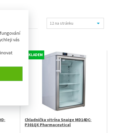
 fungování
chleji vás
inovat
SKLADEM
DD-
Chladnička vitrína Snaige MD14DC-
P301QX Pharmaceutical