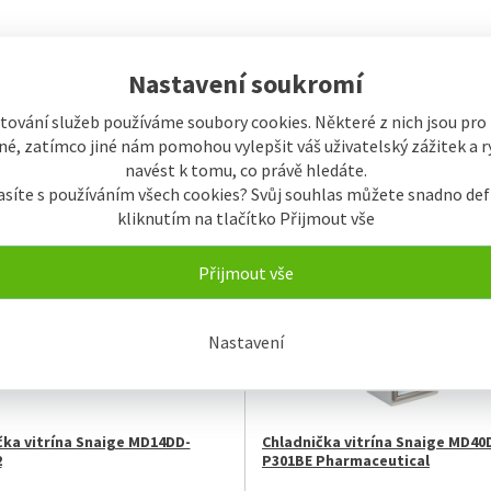
Nastavení soukromí
ky
Název
Od nejlevnějšího
Od nejdražšího
tování služeb používáme soubory cookies. Některé z nich jsou pro
ní
Buňkově s obrázky
Řádkově s obrázky
é, zatímco jiné nám pomohou vylepšit váš uživatelský zážitek a ry
navést k tomu, co právě hledáte.
asíte s používáním všech cookies? Svůj souhlas můžete snadno def
M
SKLADEM
kliknutím na tlačítko Přijmout vše
Přijmout vše
Nastavení
čka vitrína Snaige MD14DD-
Chladnička vitrína Snaige MD40
2
P301BE Pharmaceutical