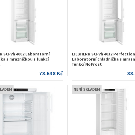
R SCFvh 4002 Laboratorní
LIEBHERR SCFvh 4032 Perfection
čka s mrazničkou s funkcí
Laboratorní chladnička s mrazn
t
funkcí NoFrost
78.638 Kč
88
KLADEM
NENÍ SKLADEM