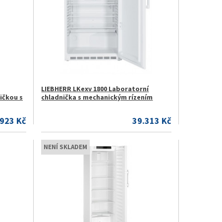
LIEBHERR LKexv 1800 Laboratorní
ičkou s
chladnička s mechanickým rízením
.923 Kč
39.313 Kč
NENÍ SKLADEM