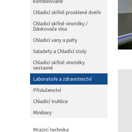
kombinované
Chladicí skříně prosklené dveře
Chladicí skříně vinotéky /
Dávkovače vína
Chladicí vany a pulty
Saladety a Chladící stoly
Chladicí skříně vinotéky
vestavné
Laboratoře a zdravotnictví
Přislušenství
Chladící truhlice
Minibary
Mrazicí technika