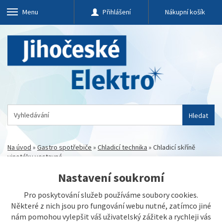
Menu
Přihlášení
Nákupní košík
Hledat
Na úvod
»
Gastro spotřebiče
»
Chladicí technika
»
Chladicí skříně
vinotéky vestavné
Nastavení soukromí
Pro poskytování služeb používáme soubory cookies.
Některé z nich jsou pro fungování webu nutné, zatímco jiné
nám pomohou vylepšit váš uživatelský zážitek a rychleji vás