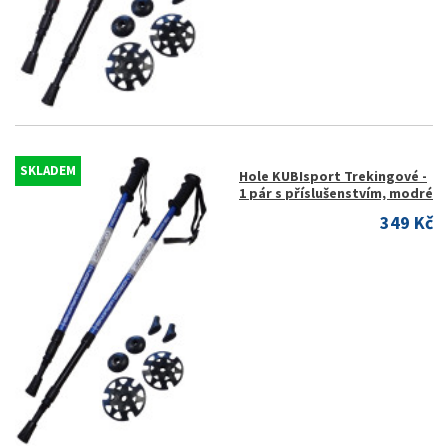
SKLADEM
Hole KUBIsport Trekingové -
1 pár s příslušenstvím, modré
349 Kč