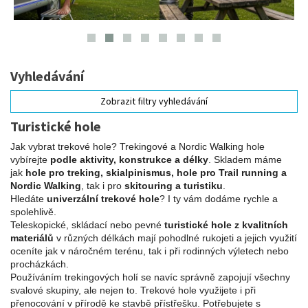
Vyhledávání
Zobrazit filtry vyhledávání
Turistické hole
Jak vybrat trekové hole? Trekingové a Nordic Walking hole
vybírejte
podle aktivity, konstrukce a délky
. Skladem máme
jak
hole pro treking, skialpinismus, hole pro Trail running a
Nordic Walking
, tak i pro
skitouring a turistiku
.
Hledáte
univerzální trekové hole
? I ty vám dodáme rychle a
spolehlivě.
Teleskopické, skládací nebo pevné
turistické hole z kvalitních
materiálů
v různých délkách mají pohodlné rukojeti a jejich využití
oceníte jak v náročném terénu, tak i při rodinných výletech nebo
procházkách.
Používáním trekingových holí se navíc správně zapojují všechny
svalové skupiny, ale nejen to. Trekové hole využijete i při
přenocování v přírodě ke stavbě přístřešku. Potřebujete s