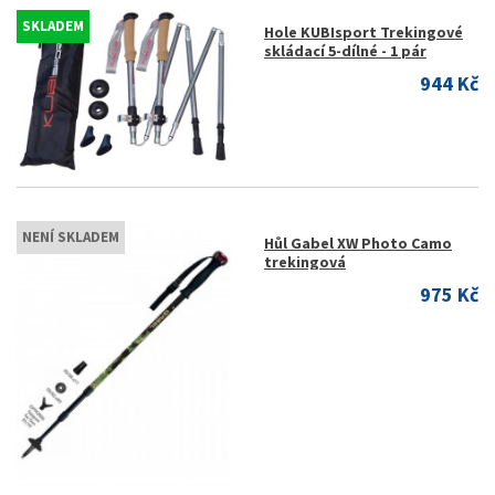
SKLADEM
Hole KUBIsport Trekingové
skládací 5-dílné - 1 pár
944 Kč
NENÍ SKLADEM
Hůl Gabel XW Photo Camo
trekingová
975 Kč