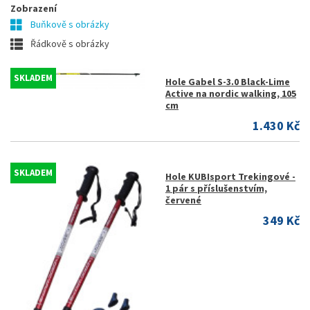
Zobrazení
Buňkově s obrázky
Řádkově s obrázky
SKLADEM
Hole Gabel S-3.0 Black-Lime
Active na nordic walking, 105
cm
1.430 Kč
SKLADEM
Hole KUBIsport Trekingové -
1 pár s příslušenstvím,
červené
349 Kč