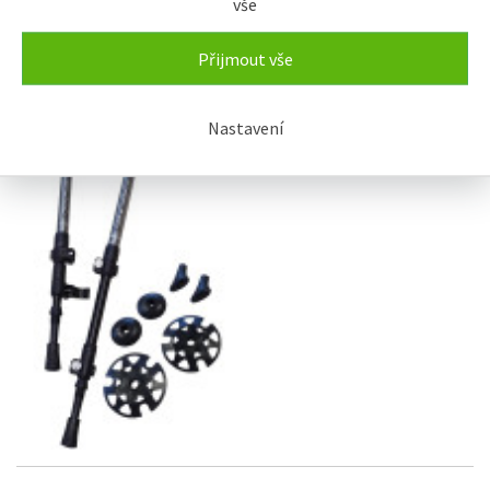
vše
rychloupínáním 1 pár
507 Kč
Přijmout vše
Nastavení