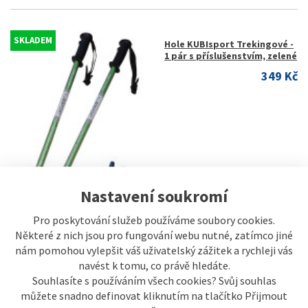
SKLADEM
Hole KUBIsport Trekingové -
1 pár s příslušenstvím, zelené
349 Kč
Nastavení soukromí
Pro poskytování služeb používáme soubory cookies.
Některé z nich jsou pro fungování webu nutné, zatímco jiné
nám pomohou vylepšit váš uživatelský zážitek a rychleji vás
navést k tomu, co právě hledáte.
Souhlasíte s používáním všech cookies? Svůj souhlas
můžete snadno definovat kliknutím na tlačítko Přijmout
SKLADEM
Hole KUBIsport Trekingové s