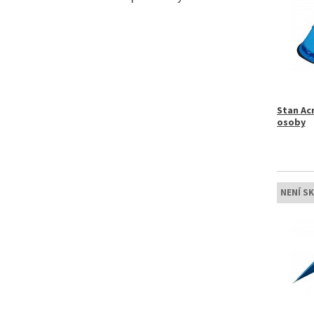
Stan Ac
osoby
NENÍ S