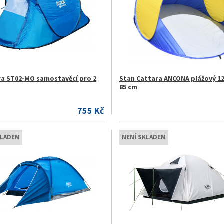
ra ST02-MO samostavěcí pro 2
Stan Cattara ANCONA plážový 120
85 cm
755 Kč
KLADEM
NENÍ SKLADEM