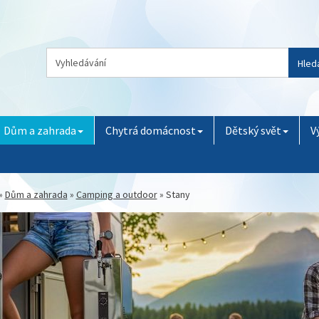
Hled
Dům a zahrada
Chytrá domácnost
Dětský svět
V
»
Dům a zahrada
»
Camping a outdoor
»
Stany