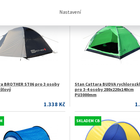
Nastavení
M
SKLADEM
ra BROTHER ST06 pro 3 osoby
Stan Cattara BUDVA rychlorozk
šťový
pro 3-4 osoby 280x220x140cm
PU3000mm
1.338 Kč
1
M
SKLADEM CB