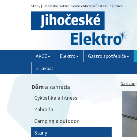
Stany | Jihočeské Elektro | Servis chlazení České Budějovice
AKCE
Elektro
Gastro spotřebiče
2. jakost
Na úvod
Dům
a zahrada
Cyklistika a fitness
Zahrada
Camping a outdoor
Stany