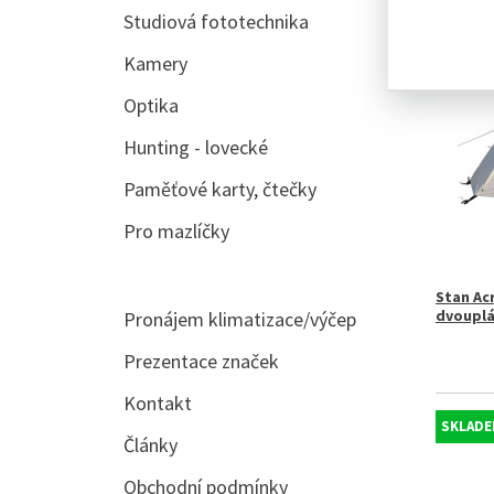
Studiová fototechnika
SKLADE
Kamery
Optika
Hunting - lovecké
Paměťové karty, čtečky
Pro mazlíčky
Stan Ac
dvouplá
Pronájem klimatizace/výčep
Prezentace značek
Kontakt
SKLADE
Články
Obchodní podmínky