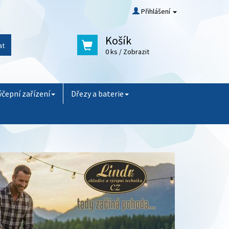
Přihlášení
Košík
at
0 ks
/ Zobrazit
ýčepní zařízení
Dřezy a baterie