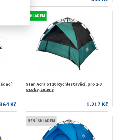
SKLADEM
ládací
Stan Acra ST20 Rychlestavěcí, pro 2-3
osoby, zelený
.364 Kč
1.217 Kč
NENÍ SKLADEM