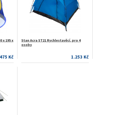
 x 195 x
Stan Acra ST21 Rychlestavěcí, pro 4
osoby
475 Kč
1.253 Kč