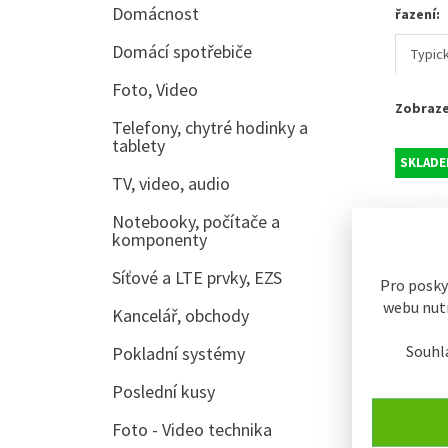
Domácnost
řazení:
Domácí spotřebiče
Typic
Foto, Video
Zobraze
Telefony, chytré hodinky a
tablety
SKLADE
TV, video, audio
Notebooky, počítače a
komponenty
Síťové a LTE prvky, EZS
Pro posky
webu nutn
Kancelář, obchody
Souhl
Pokladní systémy
Stan Ca
Poslední kusy
osoby 21
Foto - Video technika