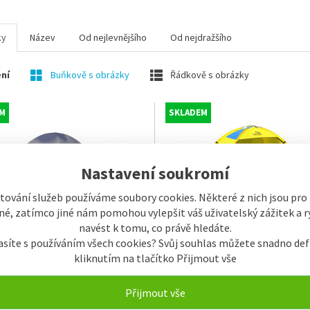
ky
Název
Od nejlevnějšího
Od nejdražšího
ní
Buňkově s obrázky
Řádkově s obrázky
M
SKLADEM
Nastavení soukromí
tování služeb používáme soubory cookies. Některé z nich jsou pro
é, zatímco jiné nám pomohou vylepšit váš uživatelský zážitek a ry
navést k tomu, co právě hledáte.
asíte s používáním všech cookies? Svůj souhlas můžete snadno def
kliknutím na tlačítko Přijmout vše
ttara TRENT dvouplášťový pro 3
Stan Cattara ZATON plážový 200 
0 x 110 x 210 cm
120 cm
Přijmout vše
1.295 Kč