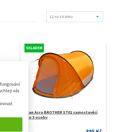
SKLADEM
 fungování
chleji vás
inovat
x 120 x
Stan Acra BROTHER ST01 samostavěcí
pro 3 osoby
469 Kč
895 Kč