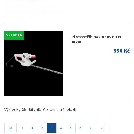
SKLADEM
Plotostřih NAC HE45-E-CH
41cm
950 Kč
Výsledky
25
-
36
z
61
[Celkem stránek:
6
]
|«
«
1
2
3
4
5
6
»
»|