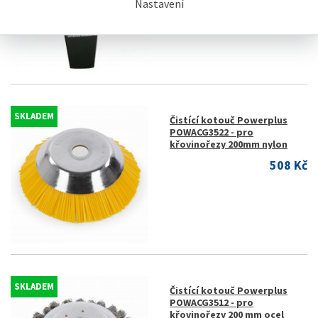
Nastavení
SKLADEM
Čistící kotouč Powerplus
POWACG3522 - pro
křovinořezy 200mm nylon
508 Kč
SKLADEM
Čistící kotouč Powerplus
POWACG3512 - pro
křovinořezy 200 mm ocel