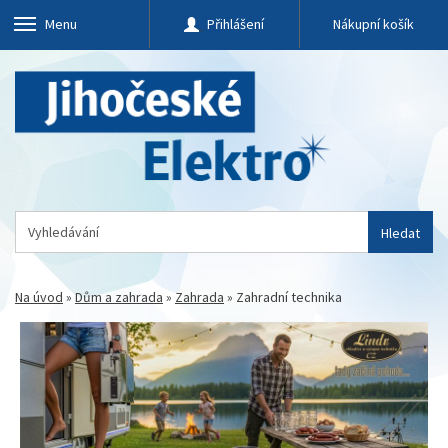
Menu
Přihlášení
Nákupní košík
Hledat
Na úvod
»
Dům a zahrada
»
Zahrada
»
Zahradní technika