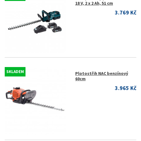
18 V, 2 x 2 Ah, 51 cm
3.769 Kč
SKLADEM
Plotostřih NAC benzínový
60cm
3.965 Kč