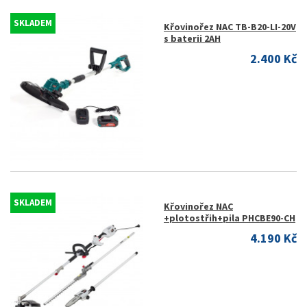
SKLADEM
Křovinořez NAC TB-B20-LI-20V
s baterii 2AH
2.400 Kč
SKLADEM
Křovinořez NAC
+plotostřih+pila PHCBE90-CH
4.190 Kč