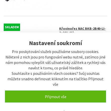
SKLADEM
Křovinořez NAC BKB-2B40-LI-
2x20V 4Ah
6.897 Kč
Nastavení soukromí
Pro poskytování služeb používáme soubory cookies.
Některé z nich jsou pro fungování webu nutné, zatímco jiné
nám pomohou vylepšit váš uživatelský zážitek a rychleji vás
navést k tomu, co právě hledáte.
Souhlasíte s používáním všech cookies? Svůj souhlas
můžete snadno definovat kliknutím na tlačítko Přijmout
vše
SKLADEM
Žací nůž RURIS 4 zuby
Přijmout vše
322 Kč