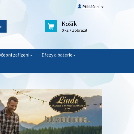
Přihlášení
Košík
at
0 ks
/ Zobrazit
ýčepní zařízení
Dřezy a baterie