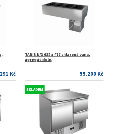
a,
TABIS N/3 682 x 477 chlazená vana,
agregát dole,
.291 Kč
55.200 Kč
SKLADEM