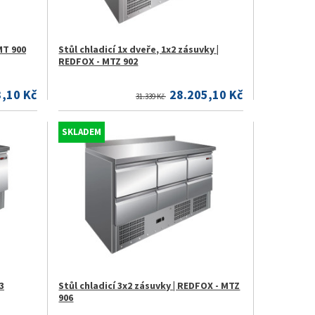
MT 900
Stůl chladicí 1x dveře, 1x2 zásuvky |
REDFOX - MTZ 902
3,10 Kč
28.205,10 Kč
31.339 Kč
SKLADEM
3
Stůl chladicí 3x2 zásuvky | REDFOX - MTZ
906