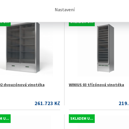
ní
Buňkově s obrázky
Řádkově s obrázky
Nastavení
 U...
SKLADEM U...
02 dvouzónová vinotéka
WINIUS 03 třízónová vinotéka
261.723 Kč
219.
 U...
SKLADEM U...