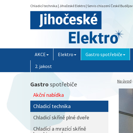
Chladicí technika | Jihočeské Elektro | Servis chlazení České Budějov
AKCE
Elektro
Gastro spotřebiče
2. jakost
Na úvod
Gastro
spotřebiče
Akční nabídka
Chladicí technika
Chladicí skříně plné dveře
Chladící a mrazící skříně