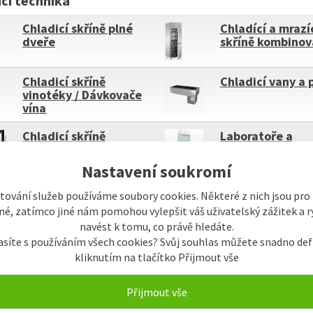
icí technika
Chladicí skříně plné
Chladící a mrazí
dveře
skříně kombino
Chladicí skříně
Chladicí vany a 
vinotéky / Dávkovače
vína
Chladicí skříně
Laboratoře a
vinotéky vestavné
zdravotnictví
Nastavení soukromí
Chladící truhlice
Minibary
tování služeb používáme soubory cookies. Některé z nich jsou pro
é, zatímco jiné nám pomohou vylepšit váš uživatelský zážitek a ry
navést k tomu, co právě hledáte.
asíte s používáním všech cookies? Svůj souhlas můžete snadno def
kliknutím na tlačítko Přijmout vše
ky
Název
Od nejlevnějšího
Od nejdražšího
Přijmout vše