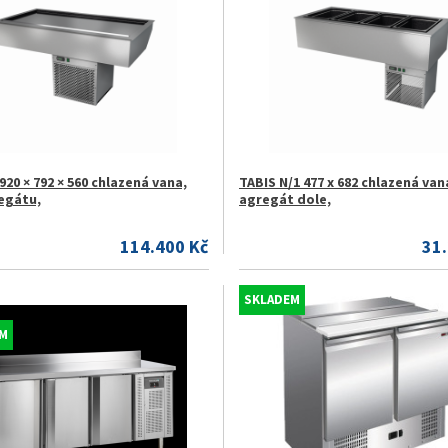
20 × 792 × 560 chlazená vana,
TABIS N/1 477 x 682 chlazená van
egátu,
agregát dole,
114.400 Kč
31
SKLADEM
M