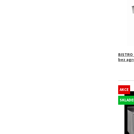
BISTRO 9
bez agr
AKCE
SKLADE