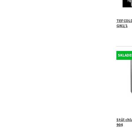
TEFCOLD
GN1/1
SKLADE
Stůl chl
904