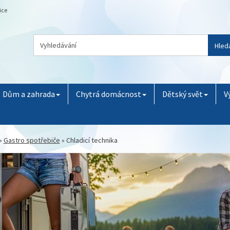
ice
Hled
Dům a zahrada
Chytrá domácnost
Dětský svět
V
»
Gastro spotřebiče
»
Chladicí technika