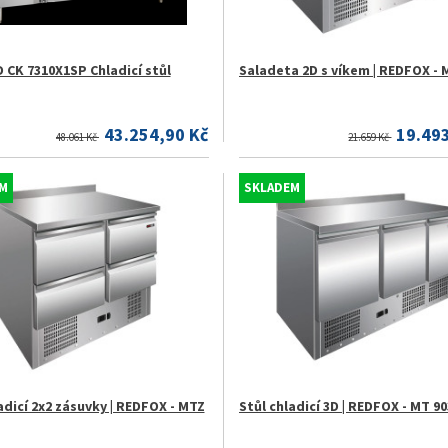
 CK 7310X1SP Chladicí stůl
Saladeta 2D s víkem | REDFOX - 
43.254,90 Kč
19.49
48.061 Kč
21.659 Kč
M
SKLADEM
adicí 2x2 zásuvky | REDFOX - MTZ
Stůl chladicí 3D | REDFOX - MT 90