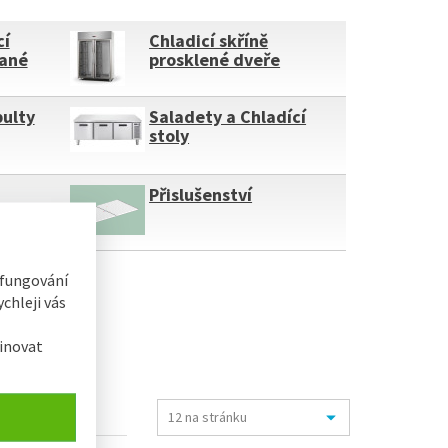
cí
Chladicí skříně
vané
prosklené dveře
pulty
Saladety a Chladící
stoly
Přislušenství
 fungování
chleji vás
inovat