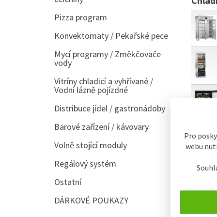
Chlad
Pizza program
Konvektomaty / Pekařské pece
Mycí programy / Změkčovače
vody
Vitríny chladicí a vyhřívané /
Vodní lázně pojízdné
Distribuce jídel / gastronádoby
Barové zařízení / kávovary
Pro posky
Volně stojící moduly
webu nutn
Regálový systém
Souhl
Ostatní
řazení:
DÁRKOVÉ POUKAZY
Typic