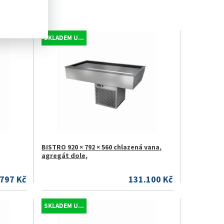
SKLADEM U...
BISTRO 920 × 792 × 560 chlazená vana,
agregát dole,
797 Kč
131.100 Kč
SKLADEM U...