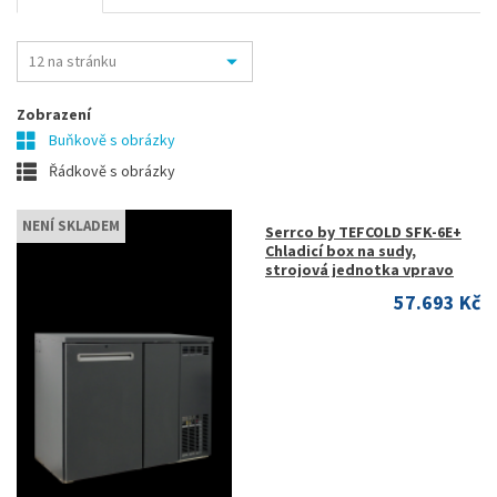
Zobrazení
Buňkově s obrázky
Řádkově s obrázky
NENÍ SKLADEM
Serrco by TEFCOLD SFK-6E+
Chladicí box na sudy,
strojová jednotka vpravo
57.693 Kč