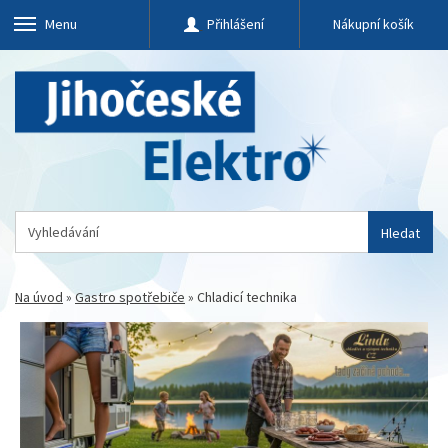
Menu
Přihlášení
Nákupní košík
Hledat
Na úvod
»
Gastro spotřebiče
»
Chladicí technika