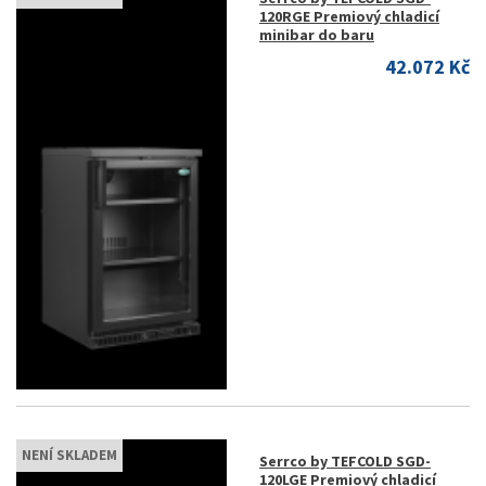
120RGE Premiový chladicí
minibar do baru
42.072 Kč
NENÍ SKLADEM
Serrco by TEFCOLD SGD-
120LGE Premiový chladicí