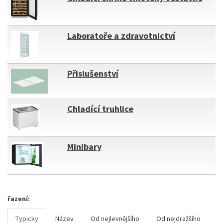
Laboratoře a zdravotnictví
Přislušenství
Chladící truhlice
Minibary
řazení:
Typicky
Název
Od nejlevnějšího
Od nejdražšího