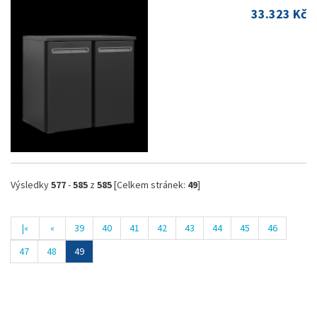
33.323 Kč
Výsledky
577
-
585
z
585
[Celkem stránek:
49
]
|«
«
39
40
41
42
43
44
45
46
47
48
49