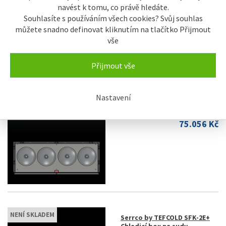
navést k tomu, co právě hledáte.
Souhlasíte s používáním všech cookies? Svůj souhlas
můžete snadno definovat kliknutím na tlačítko Přijmout
vše
Přijmout vše
Nastavení
NENÍ SKLADEM
Serrco by TEFCOLD SKB-4.1
Chladicí box na sudy
75.056 Kč
NENÍ SKLADEM
Serrco by TEFCOLD SFK-2E+