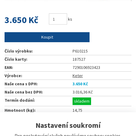
3.650 Kč
ks
Koupit
Číslo výrobku:
P610215
Číslo karty:
187527
EAN:
7290106923423
Výrobce:
Keter
Naše cena s DPH:
3.650 Kč
Naše cena bez DPH:
3.016,36 Kč
Termín dodání:
skladem
Hmotnost (kg):
14,75
Nastavení soukromí
Sdílet
Pro poskytování služeb používáme soubory cookies.