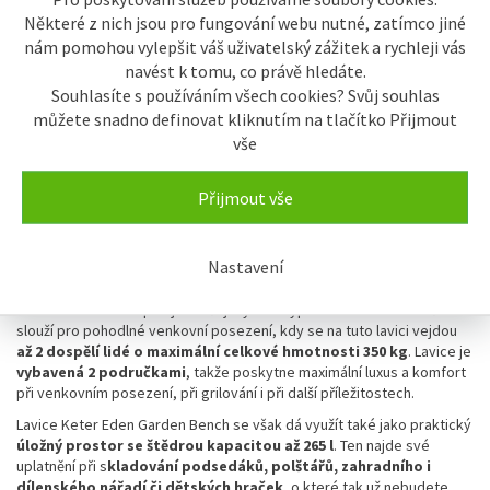
Některé z nich jsou pro fungování webu nutné, zatímco jiné
Splátková kalkulačka
nám pomohou vylepšit váš uživatelský zážitek a rychleji vás
navést k tomu, co právě hledáte.
Splátková kalkulačka
Souhlasíte s používáním všech cookies? Svůj souhlas
můžete snadno definovat kliknutím na tlačítko Přijmout
vše
Popis
Přijmout vše
Popis výrobku
Stylová zahradní lavice Keter Eden Garden Bench
bude ozdobou
Nastavení
každé zahrady, altánu, terasy, balkónu, garáže i obytných místností.
Jeho jednoduché a přitom vysoce sofistikované linie v kombinaci s
neutrální barvou doplňují téměř jakýkoliv typ dekorace. Primárně
slouží pro pohodlné venkovní posezení, kdy se na tuto lavici vejdou
až 2 dospělí lidé o maximální celkové hmotnosti 350 kg
. Lavice je
vybavená 2 područkami
, takže poskytne maximální luxus a komfort
při venkovním posezení, při grilování i při další příležitostech.
Lavice Keter Eden Garden Bench se však dá využít také jako praktický
úložný prostor se štědrou kapacitou až 265 l
. Ten najde své
uplatnění při s
kladování podsedáků, polštářů, zahradního i
dílenského nářadí či dětských hraček
, o které tak už nebudete