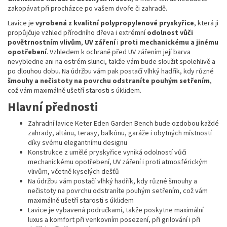
zakopávat při procházce po vašem dvoře či zahradě.
Lavice je
vyrobená z kvalitní polypropylenové pryskyřice
, která ji
propůjčuje vzhled přírodního dřeva i extrémní
odolnost vůči
povětrnostním vlivům
,
UV záření
i
proti mechanickému a jinému
opotřebení
. Vzhledem k ochraně před UV zářením její barva
nevybledne ani na ostrém slunci, takže vám bude sloužit spolehlivě a
po dlouhou dobu. Na údržbu vám pak postačí vlhký hadřík, kdy různé
šmouhy a nečistoty na povrchu odstraníte pouhým setřením
,
což vám maximálně ušetří starosti s úklidem.
Hlavní přednosti
Zahradní lavice Keter Eden Garden Bench bude ozdobou každé
zahrady, altánu, terasy, balkónu, garáže i obytných místností
díky svému elegantnímu designu
Konstrukce z umělé pryskyřice vyniká odolností vůči
mechanickému opotřebení, UV záření i proti atmosférickým
vlivům, včetně kyselých dešťů
Na údržbu vám postačí vlhký hadřík, kdy různé šmouhy a
nečistoty na povrchu odstraníte pouhým setřením, což vám
maximálně ušetří starosti s úklidem
Lavice je vybavená područkami, takže poskytne maximální
luxus a komfort při venkovním posezení, při grilování i při