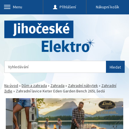
Menu
Přihlášení
Nákupní košík
Hledat
Na úvod
»
Dům a zahrada
»
Zahrada
»
Zahradní nábytek
»
Zahradní
židle
»
Zahradní lavice Keter Eden Garden Bench 265L šedá