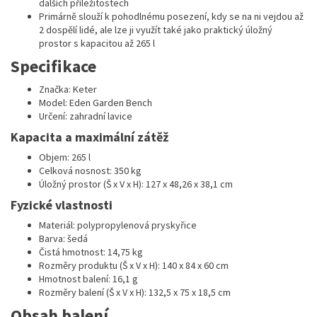
dalších příležitostech
Primárně slouží k pohodlnému posezení, kdy se na ni vejdou až
2 dospělí lidé, ale lze ji využít také jako praktický úložný
prostor s kapacitou až 265 l
Specifikace
Značka: Keter
Model: Eden Garden Bench
Určení: zahradní lavice
Kapacita a maximální zátěž
Objem: 265 l
Celková nosnost: 350 kg
Úložný prostor (Š x V x H): 127 x 48,26 x 38,1 cm
Fyzické vlastnosti
Materiál: polypropylenová pryskyřice
Barva: šedá
Čistá hmotnost: 14,75 kg
Rozměry produktu (Š x V x H): 140 x 84 x 60 cm
Hmotnost balení: 16,1 g
Rozměry balení (Š x V x H): 132,5 x 75 x 18,5 cm
Obsah balení