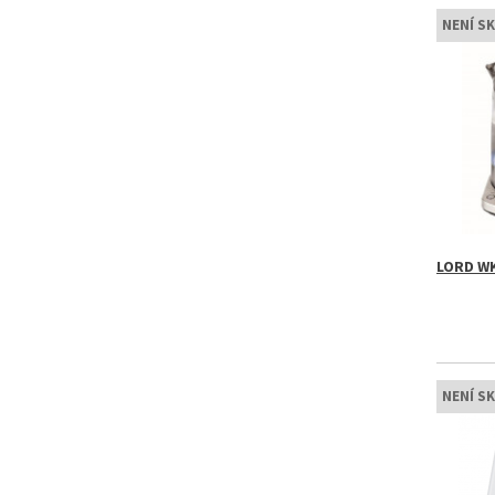
NENÍ S
LORD WK
NENÍ S