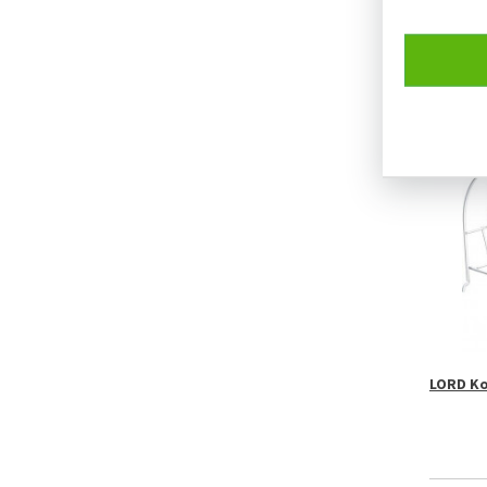
LORD R3
jednodv
NENÍ S
LORD Koš