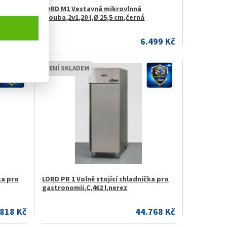
 výsuvy
LORD M1 Vestavná mikrovlnná
trouba,2v1,20 l,Ø 25,5 cm,černá
.999 Kč
6.499 Kč
NENÍ SKLADEM
ka pro
LORD PR 1 Volně stojící chladnička pro
gastronomii,C,462 l,nerez
.818 Kč
44.768 Kč