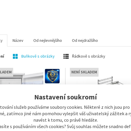
ky
Název
Od nejlevnějšího
Od nejdražšího
ní
Buňkově s obrázky
Řádkově s obrázky
KLADEM
NENÍ SKLADEM
Nastavení soukromí
tování služeb používáme soubory cookies. Některé z nich jsou pro
é, zatímco jiné nám pomohou vylepšit váš uživatelský zážitek a ry
navést k tomu, co právě hledáte.
asíte s používáním všech cookies? Svůj souhlas můžete snadno def