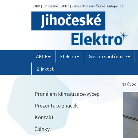
LORD | Jihočeské Elektro | Servis chlazení České Budějovice
AKCE
Elektro
Gastro spotřebiče
2. jakost
Na úvod
Pronájem klimatizace/výčep
Prezentace značek
Kontakt
Články