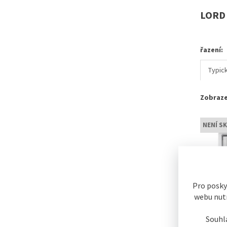
LORD
řazení:
Typic
Zobraze
NENÍ S
Pro posky
webu nutn
Souhl