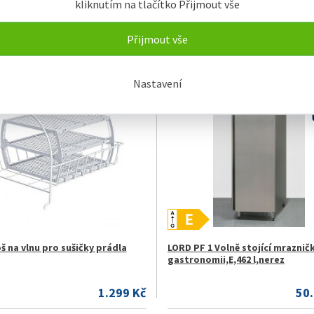
kliknutím na tlačítko Přijmout vše
 4.GN Kombinovaná
LORD 3 - stupňové teleskopické
eřová chladnička
(P+L)
Přijmout vše
6.199 Kč
3
Nastavení
KLADEM
NENÍ SKLADEM
 na vlnu pro sušičky prádla
LORD PF 1 Volně stojící mraznič
gastronomii,E,462 l,nerez
1.299 Kč
50