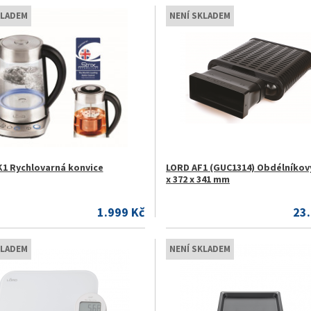
KLADEM
NENÍ SKLADEM
1 Rychlovarná konvice
LORD AF1 (GUC1314) Obdélníkový 
x 372 x 341 mm
1.999 Kč
23
KLADEM
NENÍ SKLADEM