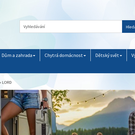
Hled
Dům a zahrada
Chytrá domácnost
Dětský svět
V
»
LORD