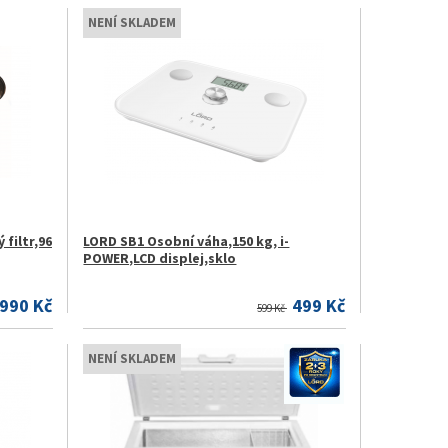
NENÍ SKLADEM
filtr,96
LORD SB1 Osobní váha,150 kg, i-
POWER,LCD displej,sklo
.990 Kč
499 Kč
599 Kč
NENÍ SKLADEM