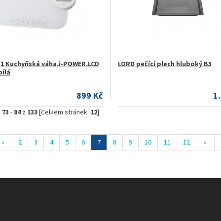
1 Kuchyňská váha,i-POWER,LCD
LORD pečící plech hluboký B3
bílá
899 Kč
1
y
73
-
84
z
133
[Celkem stránek:
12
]
«
2
3
4
5
6
7
8
9
10
11
12
»