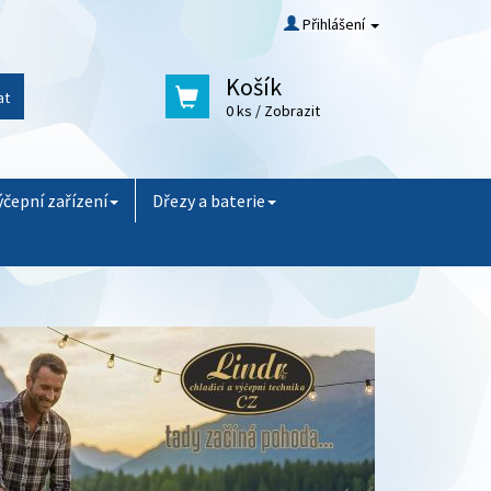
Přihlášení
Košík
at
0 ks
/ Zobrazit
ýčepní zařízení
Dřezy a baterie