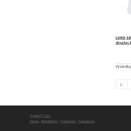
LORD SK
displej,
Výsledk
|«
Vyrobil FT Sun
|
|
|
Eshop
Motořetězy
Fotokniha
Fotoobrazy