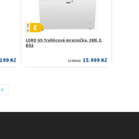
LORD G5 Truhlicová mraznička, 380l, E,
Bílá
.199 Kč
15.999 Kč
17.599 Kč
»|