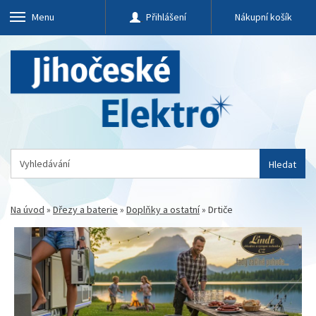
Menu
Přihlášení
Nákupní košík
Hledat
Na úvod
»
Dřezy a baterie
»
Doplňky a ostatní
»
Drtiče