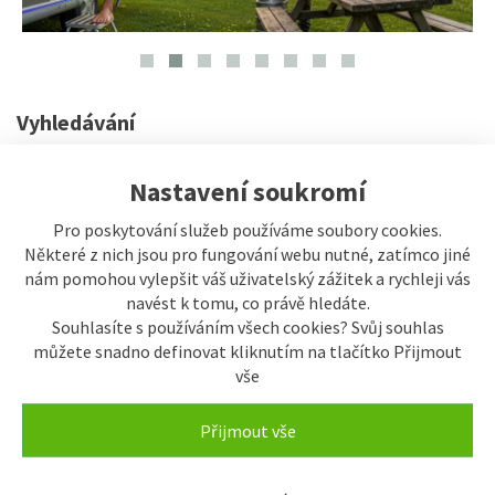
Vyhledávání
Zobrazit filtry vyhledávání
Nastavení soukromí
Drtiče
Pro poskytování služeb používáme soubory cookies.
Některé z nich jsou pro fungování webu nutné, zatímco jiné
nám pomohou vylepšit váš uživatelský zážitek a rychleji vás
řazení:
navést k tomu, co právě hledáte.
Typicky
Název
Od nejlevnějšího
Od nejdražšího
Souhlasíte s používáním všech cookies? Svůj souhlas
můžete snadno definovat kliknutím na tlačítko Přijmout
vše
Přijmout vše
Zobrazení
Buňkově s obrázky