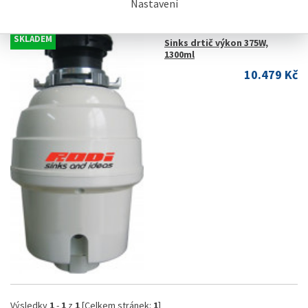
Nastavení
Řádkově s obrázky
SKLADEM
Sinks drtič výkon 375W,
1300ml
10.479 Kč
Výsledky
1
-
1
z
1
[Celkem stránek:
1
]