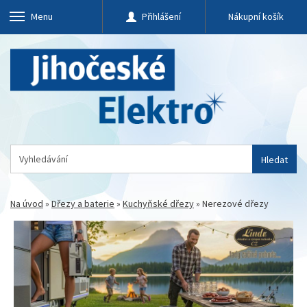
Menu
Přihlášení
Nákupní košík
Hledat
Na úvod
»
Dřezy a baterie
»
Kuchyňské dřezy
»
Nerezové dřezy