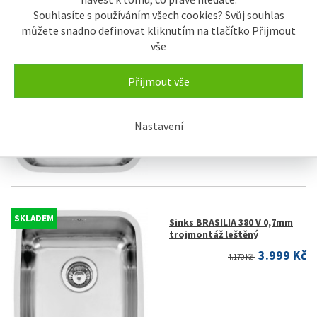
Souhlasíte s používáním všech cookies? Svůj souhlas
můžete snadno definovat kliknutím na tlačítko Přijmout
SKLADEM
Sinks BRASILIA 380 V 0,7mm
vše
spodní leštěný
3.529 Kč
3.660 Kč
Přijmout vše
Nastavení
SKLADEM
Sinks BRASILIA 380 V 0,7mm
trojmontáž leštěný
3.999 Kč
4.170 Kč