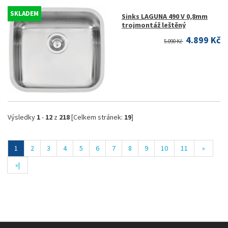
SKLADEM
Sinks LAGUNA 490 V 0,8mm
trojmontáž leštěný
4.899 Kč
5.090 Kč
Výsledky
1
-
12
z
218
[Celkem stránek:
19
]
1
2
3
4
5
6
7
8
9
10
11
»
»|