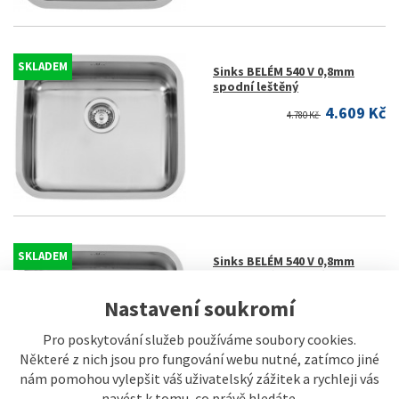
SKLADEM
Sinks BELÉM 540 V 0,8mm
spodní leštěný
4.609 Kč
4.780 Kč
SKLADEM
Sinks BELÉM 540 V 0,8mm
trojmontáž leštěný
5.189 Kč
Nastavení soukromí
5.390 Kč
Pro poskytování služeb používáme soubory cookies.
Některé z nich jsou pro fungování webu nutné, zatímco jiné
nám pomohou vylepšit váš uživatelský zážitek a rychleji vás
navést k tomu, co právě hledáte.