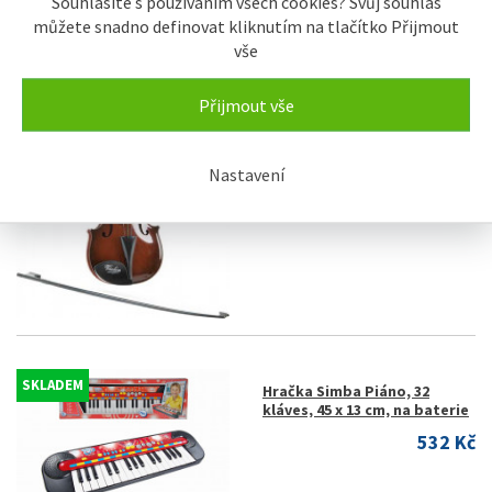
Souhlasíte s používáním všech cookies? Svůj souhlas
můžete snadno definovat kliknutím na tlačítko Přijmout
Řádkově s obrázky
vše
SKLADEM
Hračka Small Foot Dětské
Přijmout vše
housle Violin
474 Kč
Nastavení
SKLADEM
Hračka Simba Piáno, 32
kláves, 45 x 13 cm, na baterie
532 Kč