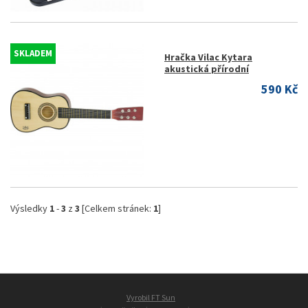
SKLADEM
Hračka Vilac Kytara
akustická přírodní
590 Kč
Výsledky
1
-
3
z
3
[Celkem stránek:
1
]
Vyrobil FT Sun