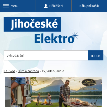
Menu
Přihlášení
Nákupní košík
Hledat
Na úvod
»
Dům a zahrada
»
TV, video, audio