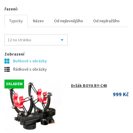
řazení:
Typicky
Název
Od nejlevnějšího
Od nejdražšího
Zobrazení
Buňkově s obrázky
Řádkově s obrázky
SKLADEM
Držák BOYA BY-C40
999 Kč