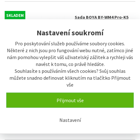
SKLADEM
Sada BOYA BY-WM4 Pro-K5
2.998 Kč
Nastavení soukromí
Pro poskytování služeb používáme soubory cookies.
Některé z nich jsou pro fungování webu nutné, zatímco jiné
nám pomohou vylepšit váš uživatelský zážitek a rychleji vás
navést k tomu, co právě hledáte.
Souhlasíte s používáním všech cookies? Svůj souhlas
můžete snadno definovat kliknutím na tlačítko Přijmout
vše
SKLADEM
Sada BOYA BY-WM4 Pro-K6
2.850 Kč
Přijmout vše
Nastavení