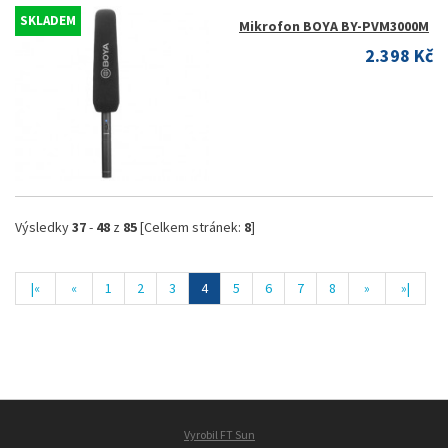
SKLADEM
Mikrofon BOYA BY-PVM3000M
2.398 Kč
Výsledky
37
-
48
z
85
[Celkem stránek:
8
]
|«
«
1
2
3
4
5
6
7
8
»
»|
Vyrobil FT Sun