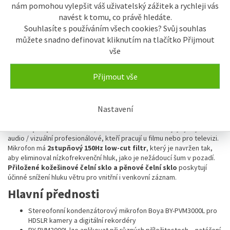
vychytat drobné nedostatky.
Vysoký poměr signálu k šumu
a
nám pomohou vylepšit váš uživatelský zážitek a rychleji vás
vynikající citlivost
zajišťují křišťálově čistý a skutečně stereofonní
navést k tomu, co právě hledáte.
zvuk pro živé vystoupení, rozhovory a dokumenty. Pohyblivá
Souhlasíte s používáním všech cookies? Svůj souhlas
konstrukce mikrofonu umožní jemné ladění vašeho snímání zvuku
můžete snadno definovat kliknutím na tlačítko Přijmout
podle nastaveného úhlu se 70° rozsahem, což mu umožňuje lépe
zachytit okolní prostředí s větším počtem subjektů.
vše
Mikrofon využívá
převodník kondenzátoru se superkardioidním
polárním vzorem.
Specializovaný polární vzor je určen k vyzvednutí
Přijmout vše
zvuku před mikrofonem, což umožní lépe zaostřit objekt, který
nahráváte. Výsledkem je velmi široký
frekvenční rozsah od 60 Hz
do 18 kHz
, který zachytí zvuk s optimálním detailem.
Nastavení
Díky průhlednosti zvuku a nízkošumovému designu je mikrofon
ideální pro práci s filmem, videem a hlasem
a tak jej využijí ruzní
audio / vizuální profesionálové, kteří pracují u filmu nebo pro televizi.
Mikrofon má
2stupňový 150Hz low-cut filtr
, který je navržen tak,
aby eliminoval nízkofrekvenční hluk, jako je nežádoucí šum v pozadí.
Přiložené kožešinové čelní sklo a pěnové čelní sklo
poskytují
účinné snížení hluku větru pro vnitřní i venkovní záznam.
Hlavní přednosti
Stereofonní kondenzátorový mikrofon Boya BY-PVM3000L pro
HDSLR kamery a digitální rekordéry