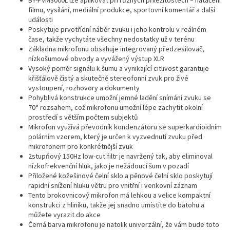
BY-PVM3000L lze aplikovat při různých příležitostech – natáčení
filmu, vysílání, mediální produkce, sportovní komentář a další
události
Poskytuje prvotřídní náběr zvuku i jeho kontrolu v reálném
čase, takže vychytáte všechny nedostatky už v terénu
Základna mikrofonu obsahuje integrovaný předzesilovač,
nízkošumové obvody a vyvážený výstup XLR
Vysoký poměr signálu k šumu a vynikající citlivost garantuje
křišťálově čistý a skutečně stereofonní zvuk pro živé
vystoupení, rozhovory a dokumenty
Pohyblivá konstrukce umožní jemné ladění snímání zvuku se
70° rozsahem, což mikrofonu umožní lépe zachytit okolní
prostředí s větším počtem subjektů
Mikrofon využívá převodník kondenzátoru se superkardioidním
polárním vzorem, který je určen k vyzvednutí zvuku před
mikrofonem pro konkrétnější zvuk
2stupňový 150Hz low-cut filtr je navržený tak, aby eliminoval
nízkofrekvenční hluk, jako je nežádoucí šum v pozadí
Přiložené kožešinové čelní sklo a pěnové čelní sklo poskytují
rapidní snížení hluku větru pro vnitřní i venkovní záznam
Tento brokovnicový mikrofon má lehkou a velice kompaktní
konstrukci z hliníku, takže jej snadno umístíte do batohu a
můžete vyrazit do akce
Černá barva mikrofonu je natolik univerzální, že vám bude toto