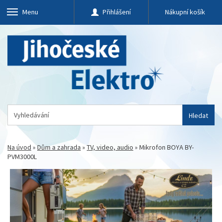
Menu
Přihlášení
Nákupní košík
Hledat
Na úvod
»
Dům a zahrada
»
TV, video, audio
»
Mikrofon BOYA BY-
PVM3000L