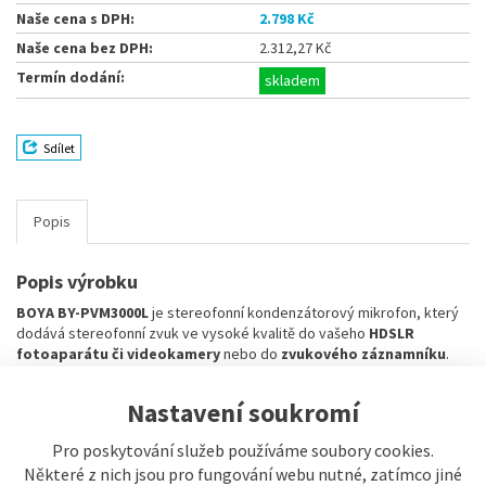
Naše cena s DPH:
2.798 Kč
Naše cena bez DPH:
2.312,27 Kč
Termín dodání:
skladem
Sdílet
Popis
Popis výrobku
BOYA BY-PVM3000L
je stereofonní kondenzátorový mikrofon, který
dodává stereofonní zvuk ve vysoké kvalitě do vašeho
HDSLR
fotoaparátu či videokamery
nebo do
zvukového záznamníku
.
Základna mikrofonu obsahuje integrovaný předzesilovač,
nízkošumové obvody,
vyvážený výstup XLR
a 2 způsoby napájení –
Nastavení soukromí
fantomové napájení 24/48 VDC
nebo
1 AA baterie
.
Tento brokovnicový mikrofon s modulárním designem poskytuje
Pro poskytování služeb používáme soubory cookies.
plnou
kontrolu zvuku v reálném čase
, takže již v terénu můžete
Některé z nich jsou pro fungování webu nutné, zatímco jiné