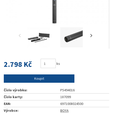
2.798 Kč
ks
Koupit
Číslo výrobku:
P5494016
Číslo karty:
187099
EAN:
6971008024500
Výrobce:
BOYA