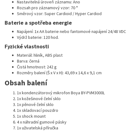
Nastavitelná úroveň záznamu: Ano
Rozsah pro záznamový vzor: 70 °
Směrový vzor: Super Cardioid / Hyper Cardiod
Baterie a spotřeba energie
Napájení: 1x AA baterie nebo fantomové napájení 24/48 VDC
Výdrž baterie: 120 hod.
Fyzické vlastnosti
Materiál: hliník, ABS plast
Barva: černá
Čistá hmotnost: 242 g
Rozměry balení (Š x V x H): 43,69 x 14,6 x 9,1 cm
Obsah balení
1x kondenzátorový mikrofon Boya BY-PVM3000L
1x kožešinové čelní sklo
1x pěnové čelní sklo
1x skladovací pouzdro
1x shock mount
4 x náhradní gumové pásky
1x uživatelská příručka