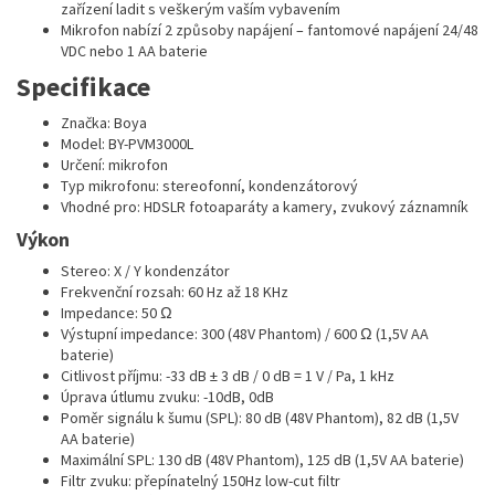
zařízení ladit s veškerým vaším vybavením
Mikrofon nabízí 2 způsoby napájení – fantomové napájení 24/48
VDC nebo 1 AA baterie
Specifikace
Značka: Boya
Model: BY-PVM3000L
Určení: mikrofon
Typ mikrofonu: stereofonní, kondenzátorový
Vhodné pro: HDSLR fotoaparáty a kamery, zvukový záznamník
Výkon
Stereo: X / Y kondenzátor
Frekvenční rozsah: 60 Hz až 18 KHz
Impedance: 50 Ω
Výstupní impedance: 300 (48V Phantom) / 600 Ω (1,5V AA
baterie)
Citlivost příjmu: -33 dB ± 3 dB / 0 dB = 1 V / Pa, 1 kHz
Úprava útlumu zvuku: -10dB, 0dB
Poměr signálu k šumu (SPL): 80 dB (48V Phantom), 82 dB (1,5V
AA baterie)
Maximální SPL: 130 dB (48V Phantom), 125 dB (1,5V AA baterie)
Filtr zvuku: přepínatelný 150Hz low-cut filtr