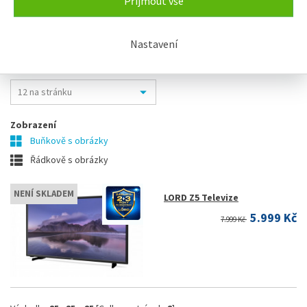
Přijmout vše
řazení:
Nastavení
Typicky
Název
Od nejlevnějšího
Od nejdražšího
Zobrazení
Buňkově s obrázky
Řádkově s obrázky
NENÍ SKLADEM
LORD Z5 Televize
5.999 Kč
7.999 Kč