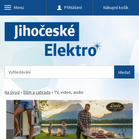
Menu
Přihlášení
Nákupní košík
Hledat
Na úvod
»
Dům a zahrada
»
TV, video, audio