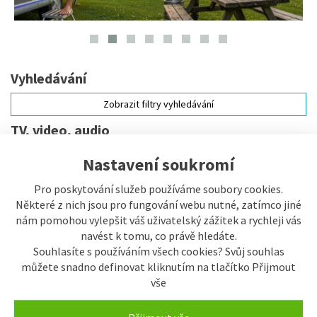
Vyhledávání
Zobrazit filtry vyhledávání
TV, video, audio
Audio
Nastavení soukromí
Pro poskytování služeb používáme soubory cookies.
Některé z nich jsou pro fungování webu nutné, zatímco jiné
Televize
nám pomohou vylepšit váš uživatelský zážitek a rychleji vás
navést k tomu, co právě hledáte.
Souhlasíte s používáním všech cookies? Svůj souhlas
DVB-T2 přijímače, antény
můžete snadno definovat kliknutím na tlačítko Přijmout
vše