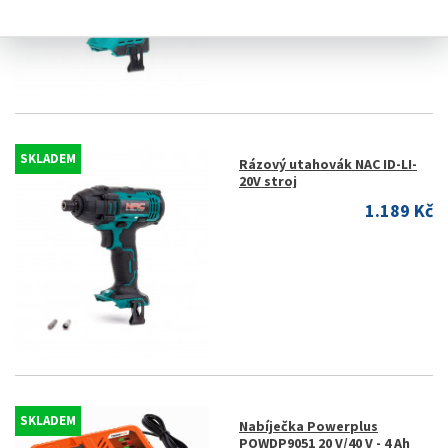
SKLADEM
Rázový utahovák NAC ID-LI-
20V stroj
1.189 Kč
SKLADEM
Nabíječka Powerplus
POWDP9051 20 V/40 V - 4 Ah