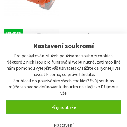
SKLADEM
Excentrická bruska
Powerplus POWDP50400 - Aku
Nastavení soukromí
20V (bez AKU)
1.210 Kč
Pro poskytování služeb používáme soubory cookies.
Některé z nich jsou pro fungování webu nutné, zatímco jiné
nám pomohou vylepšit váš uživatelský zážitek a rychleji vás
navést k tomu, co právě hledáte.
Souhlasíte s používáním všech cookies? Svůj souhlas
můžete snadno definovat kliknutím na tlačítko Přijmout
vše
SKLADEM
Rázový utahovák NAC IW-600-
BL-LI-20V stroj
Přijmout vše
3.850 Kč
Nastavení