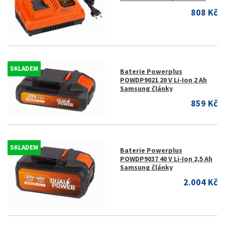
808 Kč
SKLADEM
Baterie Powerplus
POWDP9021 20 V Li-Ion 2 Ah
Samsung články
859 Kč
SKLADEM
Baterie Powerplus
POWDP9037 40 V Li-Ion 2,5 Ah
Samsung články
2.004 Kč