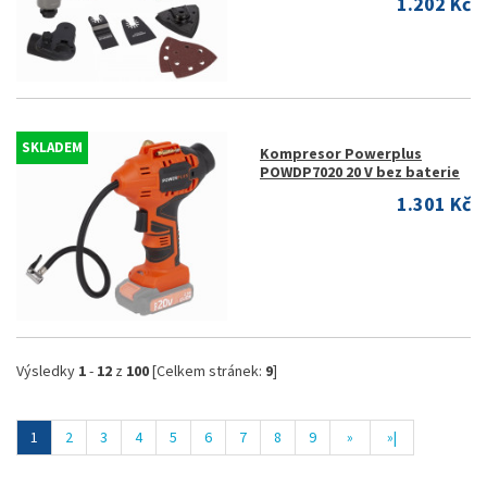
1.202 Kč
SKLADEM
Kompresor Powerplus
POWDP7020 20 V bez baterie
1.301 Kč
Výsledky
1
-
12
z
100
[Celkem stránek:
9
]
1
2
3
4
5
6
7
8
9
»
»|