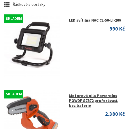
Řádkově s obrázky
SKLADEM
LED svítilna NAC CL-50-LI-20V
990 Kč
SKLADEM
Motorová pila Powerplus
POWDPG7572 prořezávací,
bez baterie
2.380 Kč