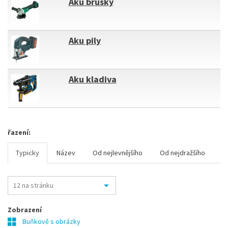
Aku brusky
Aku pily
Aku kladiva
řazení:
Typicky
Název
Od nejlevnějšího
Od nejdražšího
Zobrazení
Buňkově s obrázky