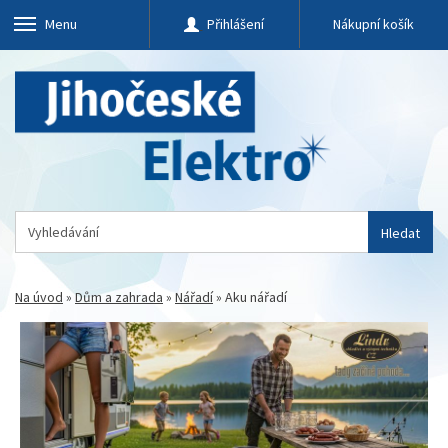
Menu
Přihlášení
Nákupní košík
Hledat
Na úvod
»
Dům a zahrada
»
Nářadí
»
Aku nářadí