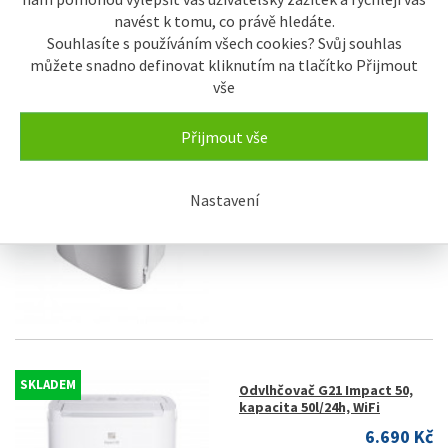
navést k tomu, co právě hledáte.
Souhlasíte s používáním všech cookies? Svůj souhlas
můžete snadno definovat kliknutím na tlačítko Přijmout
SKLADEM CB
Sinclair CFO-20P
vše
odvlhčovačka vzduchu
7.929 Kč
Přijmout vše
8.190 Kč
Nastavení
SKLADEM
Odvlhčovač G21 Impact 50,
kapacita 50l/24h, WiFi
6.690 Kč