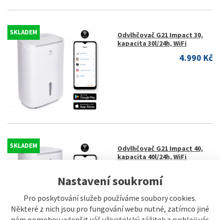
SKLADEM
Odvlhčovač G21 Impact 30,
kapacita 30l/24h, WiFi
4.990 Kč
SKLADEM
Odvlhčovač G21 Impact 40,
kapacita 40l/24h, WiFi
5.990 Kč
Nastavení soukromí
Pro poskytování služeb používáme soubory cookies.
Některé z nich jsou pro fungování webu nutné, zatímco jiné
nám pomohou vylepšit váš uživatelský zážitek a rychleji vás