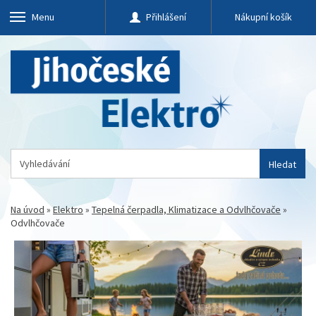
Menu
Přihlášení
Nákupní košík
Hledat
Na úvod
»
Elektro
»
Tepelná čerpadla, Klimatizace a Odvlhčovače
»
Odvlhčovače