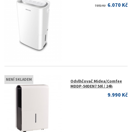
6.070 Kč
7.851 Kč
NENÍ SKLADEM
Odvlhčovač Midea/Comfee
MDDP-50DEN7 50l / 24h
9.990 Kč