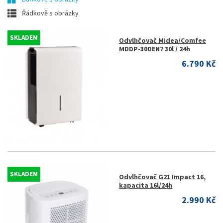
Řádkově s obrázky
SKLADEM
Odvlhčovač Midea/Comfee
MDDP-30DEN7 30l / 24h
6.790 Kč
SKLADEM
Odvlhčovač G21 Impact 16,
kapacita 16l/24h
2.990 Kč