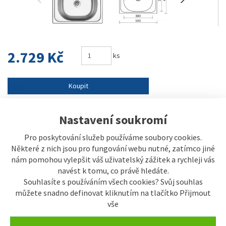
2.729 Kč
ks
Koupit
Číslo výrobku:
CL5005MVVICL
Nastavení soukromí
EAN:
8596142036790
Výrobce:
Sinks
Pro poskytování služeb používáme soubory cookies.
Některé z nich jsou pro fungování webu nutné, zatímco jiné
Běžná cena:
3.330 Kč
nám pomohou vylepšit váš uživatelský zážitek a rychleji vás
Naše cena s DPH:
2.729 Kč
navést k tomu, co právě hledáte.
Naše cena bez DPH:
2.255,25 Kč
Souhlasíte s používáním všech cookies? Svůj souhlas
Ušetříte:
18 %
můžete snadno definovat kliknutím na tlačítko Přijmout
vše
Termín dodání:
skladem