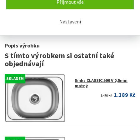
Přijmout vše
Sdílet
Nastavení
Popis
Popis výrobku
S tímto výrobkem si ostatní také
objednávají
SKLADEM
Sinks CLASSIC 500 V 0,5mm
matný
1.189 Kč
1.460 Kč