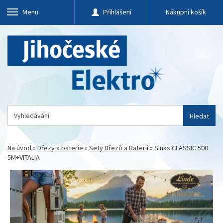
Menu
Přihlášení
Nákupní košík
Hledat
Na úvod
»
Dřezy a baterie
»
Sety Dřezů a Baterií
»
Sinks CLASSIC 500
5M+VITALIA