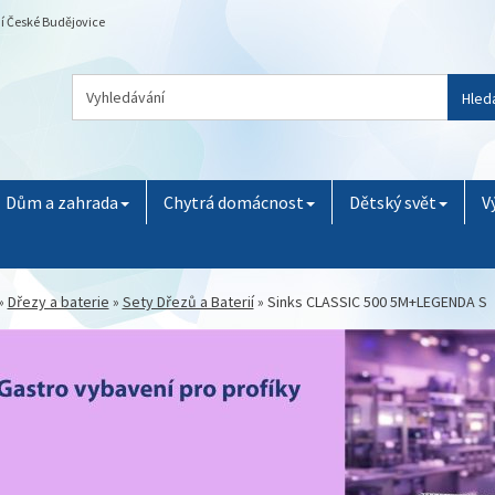
ní České Budějovice
Hled
Dům a zahrada
Chytrá domácnost
Dětský svět
V
»
Dřezy a baterie
»
Sety Dřezů a Baterií
»
Sinks CLASSIC 500 5M+LEGENDA S