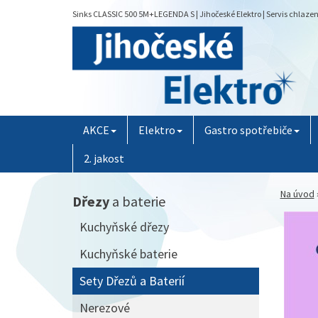
Sinks CLASSIC 500 5M+LEGENDA S | Jihočeské Elektro | Servis chlaze
AKCE
Elektro
Gastro spotřebiče
2. jakost
Na úvod
Dřezy
a baterie
Kuchyňské dřezy
Kuchyňské baterie
Sety Dřezů a Baterií
Nerezové