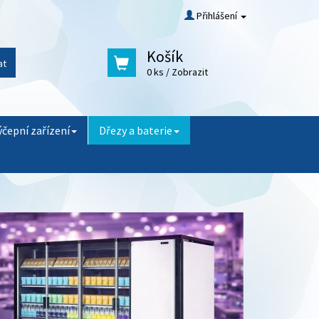
Přihlášení
Košík
at
0 ks
/ Zobrazit
ýčepní zařízení
Dřezy a baterie