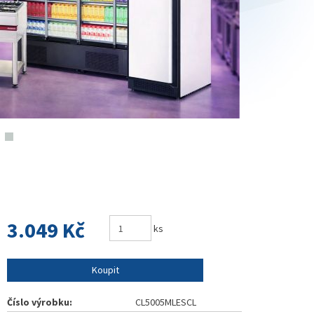
3.049 Kč
ks
Koupit
Číslo výrobku:
CL5005MLESCL