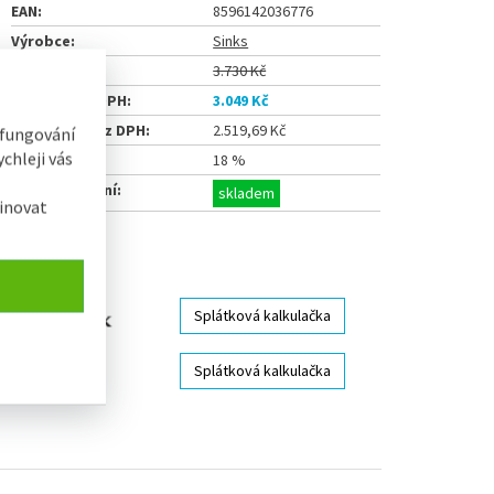
EAN:
8596142036776
Výrobce:
Sinks
Běžná cena:
3.730 Kč
Naše cena s DPH:
3.049 Kč
Naše cena bez DPH:
2.519,69 Kč
 fungování
chleji vás
Ušetříte:
18 %
Termín dodání:
skladem
inovat
Sdílet
Splátková kalkulačka
Splátková kalkulačka