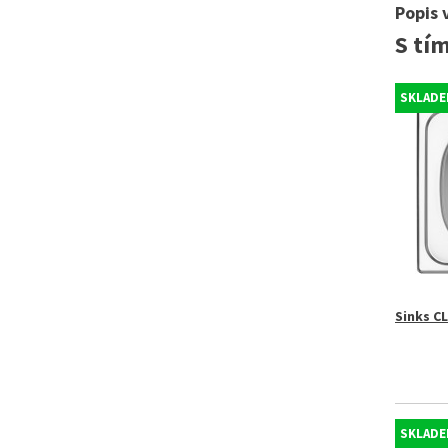
Popis 
S tí
SKLADE
Sinks C
SKLADE