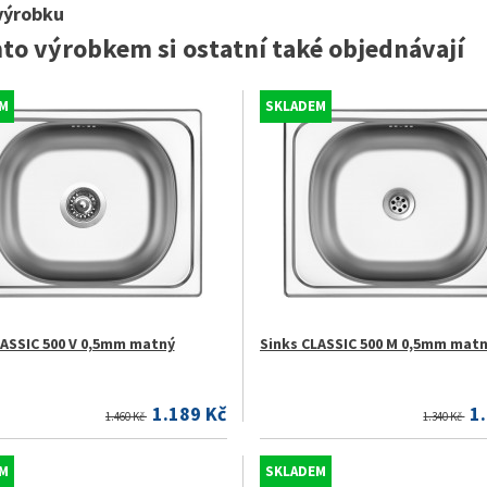
výrobku
mto výrobkem si ostatní také objednávají
M
SKLADEM
LASSIC 500 V 0,5mm matný
Sinks CLASSIC 500 M 0,5mm mat
1.189 Kč
1
1.460 Kč
1.340 Kč
M
SKLADEM