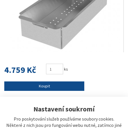
4.759 Kč
ks
Koupit
Číslo výrobku:
SD238
EAN:
Nastavení soukromí
8596142036486
Výrobce:
Sinks
Pro poskytování služeb používáme soubory cookies.
Běžná cena:
4.990 Kč
Některé z nich jsou pro fungování webu nutné, zatímco jiné