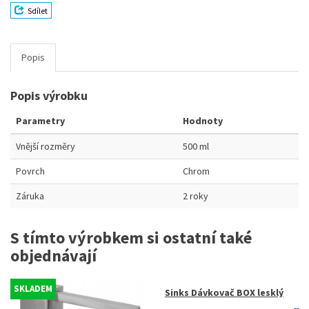
Sdílet
Popis
Popis výrobku
Parametry
Hodnoty
Vnější rozměry
500 ml
Povrch
Chrom
Záruka
2 roky
S tímto výrobkem si ostatní také
objednávají
SKLADEM
Sinks Dávkovač BOX lesklý