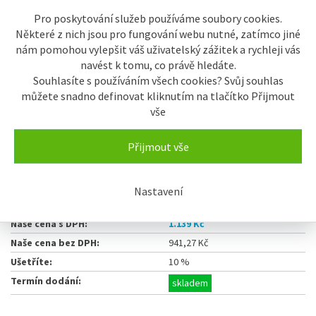
Pro poskytování služeb používáme soubory cookies.
Některé z nich jsou pro fungování webu nutné, zatímco jiné
nám pomohou vylepšit váš uživatelský zážitek a rychleji vás
navést k tomu, co právě hledáte.
1.139 Kč
ks
Souhlasíte s používáním všech cookies? Svůj souhlas
můžete snadno definovat kliknutím na tlačítko Přijmout
vše
Koupit
Přijmout vše
Číslo výrobku:
SIDAVBOXCK
EAN:
8596142026241
Výrobce:
Sinks
Nastavení
Běžná cena:
1.270 Kč
Naše cena s DPH:
1.139 Kč
Naše cena bez DPH:
941,27 Kč
Ušetříte:
10 %
Termín dodání:
skladem