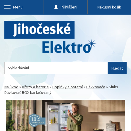
Menu
Přihlášení
Nákupní košík
Hledat
Na úvod
»
Dřezy a baterie
»
Doplňky a ostatní
»
Dávkovače
»
Sinks
Dávkovač BOX kartáčovaný