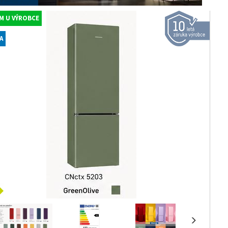
M U VÝROBCE
A