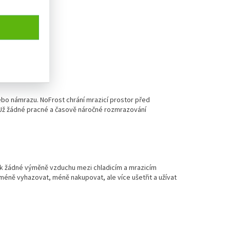
ebo námrazu. NoFrost chrání mrazicí prostor před
Už žádné pracné a časově náročné rozmrazování
 k žádné výměně vzduchu mezi chladicím a mrazicím
méně vyhazovat, méně nakupovat, ale více ušetřit a užívat