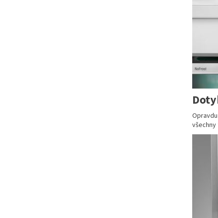
Doty
Opravdu 
všechny 