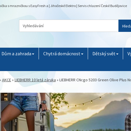
a s mrazničkou s EasyFresh a | Jihočeské Elektro | Servis chlazení České Budějovice
Hled
Dům a zahrada
Chytrá domácnost
Dětský svět
V
»
AKCE
»
LIEBHERR 10 letá záruka
»
LIEBHERR CNcgo 5203 Green Olive Plus N