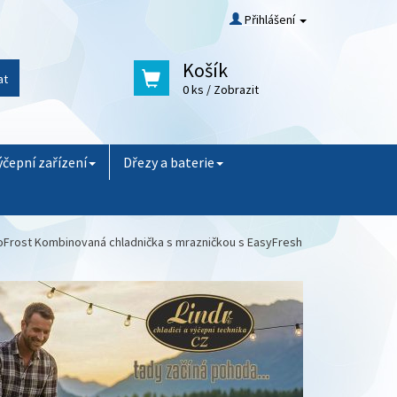
Přihlášení
Košík
at
0 ks
/ Zobrazit
ýčepní zařízení
Dřezy a baterie
oFrost Kombinovaná chladnička s mrazničkou s EasyFresh