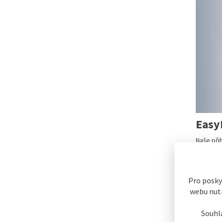
Easy
Naše při
optimáln
Pro posky
webu nutn
Souhl