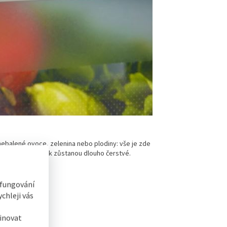
 nebalené ovoce, zelenina nebo plodiny: vše je zde
dce. Potraviny tak zůstanou dlouho čerstvé.
 fungování
chleji vás
inovat