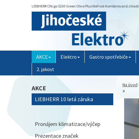
LIEBHERR CNcgo 5203 Green Olive Plus NoFrost Kombinovaná chladničk
AKCE
Elektro
Gastro spotřebiče
2. jakost
Na úvod
AKCE
a
LIEBHERR 10 letá záruka
Pronájem klimatizace/výčep
Prezentace značek