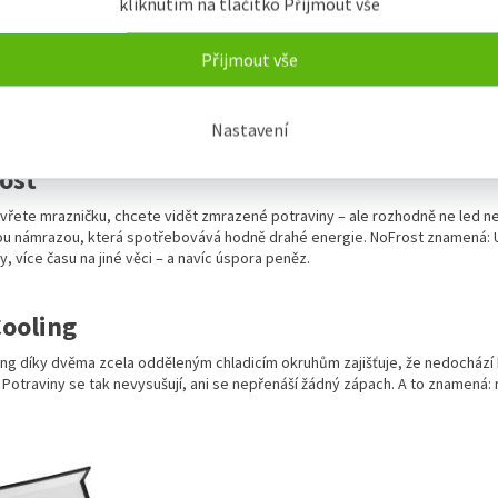
kliknutím na tlačítko Přijmout vše
Přijmout vše
Nastavení
ost
vřete mrazničku, chcete vidět zmrazené potraviny – ale rozhodně ne led n
u námrazou, která spotřebovává hodně drahé energie. NoFrost znamená: 
, více času na jiné věci – a navíc úspora peněz.
ooling
ng díky dvěma zcela odděleným chladicím okruhům zajišťuje, že nedochází
 Potraviny se tak nevysušují, ani se nepřenáší žádný zápach. A to znamená: 