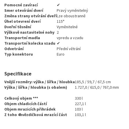
Pomocné zavírací
✔
Smer otevírání dverí
Pravý vyměnitelný
Změna strany otvírání dveří
Lze oboustranně
Úhel otevrení dverí
115°
Dveřní těsnění
Vyměnitelné
Výškově nastavitelné nohy
2
Transportní madla
vpredu a vzadu
Transportní kolecka vzadu
✔
Odvetrání
Přední větrání
Typ konektoru
Euro
Specifikace
Vnější rozměry: výška / šířka / hloubka
185,5 / 59,7 / 67,5 cm
Výška / šířka / hloubka (s obalem)
1.727,0 / 615,0 / 767,0 mm
Celkový objem ***
330 l
Objem chladicích částí
227,1 l
Objem mrazicích přihrádek
103 l
Z toho 4hvězdičková mrazící část
103,1 l