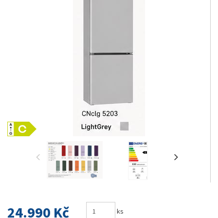
24.990 Kč
ks