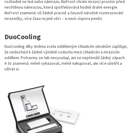
rozhodně ne led nebo námrazu. NoFrost chrání mrazicí prostor před
nechtěnou námrazou, která spotřebovává hodně drahé energie.
NoFrost znamená: Už žádné pracné a časově náročné rozmrazování
mrazničky, více času na jiné věci – a navíc úspora peněz.
DuoCooling
DuoCooling díky dvěma zcela odděleným chladicím okruhům zajišťuje,
že nedochází k žádné výměně vzduchu mezi chladicím a mrazicím
oddílem. Potraviny se tak nevysušují, ani se nepřenáší žádný zápach.
A to znamená: méně vyhazovat, méně nakupovat, ale více ušetřit a
užívat si.