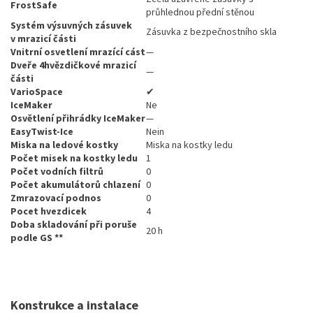
FrostSafe
průhlednou přední stěnou
Systém výsuvných zásuvek
Zásuvka z bezpečnostního skla
v mrazicí části
Vnitrní osvetlení mrazící cást
—
Dveře 4hvězdičkové mrazicí
—
části
VarioSpace
✔
IceMaker
Ne
Osvětlení přihrádky IceMaker
—
EasyTwist-Ice
Nein
Miska na ledové kostky
Miska na kostky ledu
Počet misek na kostky ledu
1
Počet vodních filtrů
0
Počet akumulátorů chlazení
0
Zmrazovací podnos
0
Pocet hvezdicek
4
Doba skladování při poruše
20 h
podle GS **
Konstrukce a instalace