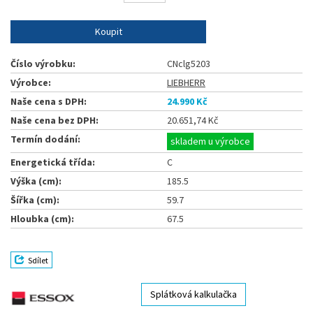
Koupit
Číslo výrobku:
CNclg5203
Výrobce:
LIEBHERR
Naše cena s DPH:
24.990 Kč
Naše cena bez DPH:
20.651,74 Kč
Termín dodání:
skladem u výrobce
Energetická třída:
C
Výška (cm):
185.5
Šířka (cm):
59.7
Hloubka (cm):
67.5
Sdílet
Splátková kalkulačka