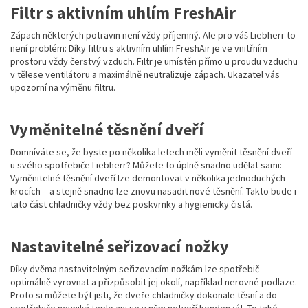
Filtr s aktivním uhlím FreshAir
Zápach některých potravin není vždy příjemný. Ale pro váš Liebherr to
není problém: Díky filtru s aktivním uhlím FreshAir je ve vnitřním
prostoru vždy čerstvý vzduch. Filtr je umístěn přímo u proudu vzduchu
v tělese ventilátoru a maximálně neutralizuje zápach. Ukazatel vás
upozorní na výměnu filtru.
Vyměnitelné těsnění dveří
Domníváte se, že byste po několika letech měli vyměnit těsnění dveří
u svého spotřebiče Liebherr? Můžete to úplně snadno udělat sami:
Vyměnitelné těsnění dveří lze demontovat v několika jednoduchých
krocích – a stejně snadno lze znovu nasadit nové těsnění. Takto bude i
tato část chladničky vždy bez poskvrnky a hygienicky čistá.
Nastavitelné seřizovací nožky
Díky dvěma nastavitelným seřizovacím nožkám lze spotřebič
optimálně vyrovnat a přizpůsobit jej okolí, například nerovné podlaze.
Proto si můžete být jisti, že dveře chladničky dokonale těsní a do