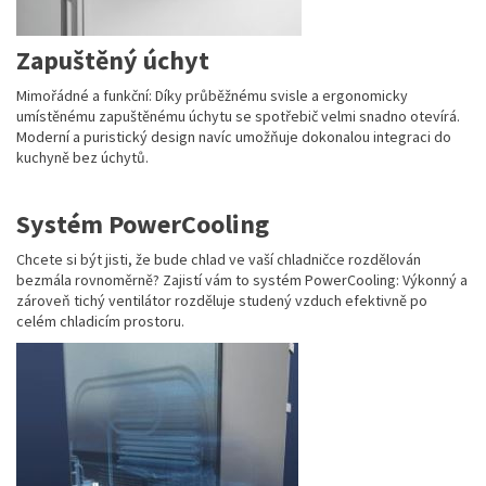
Zapuštěný úchyt
Mimořádné a funkční: Díky průběžnému svisle a ergonomicky
umístěnému zapuštěnému úchytu se spotřebič velmi snadno otevírá.
Moderní a puristický design navíc umožňuje dokonalou integraci do
kuchyně bez úchytů.
Systém PowerCooling
Chcete si být jisti, že bude chlad ve vaší chladničce rozdělován
bezmála rovnoměrně? Zajistí vám to systém PowerCooling: Výkonný a
zároveň tichý ventilátor rozděluje studený vzduch efektivně po
celém chladicím prostoru.