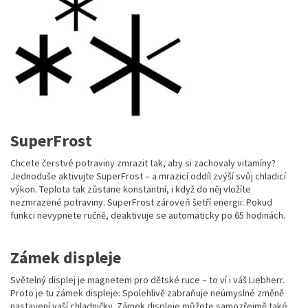
SuperFrost
Chcete čerstvé potraviny zmrazit tak, aby si zachovaly vitamíny?
Jednoduše aktivujte SuperFrost – a mrazicí oddíl zvýší svůj chladicí
výkon. Teplota tak zůstane konstantní, i když do něj vložíte
nezmrazené potraviny. SuperFrost zároveň šetří energii: Pokud
funkci nevypnete ručně, deaktivuje se automaticky po 65 hodinách.
Zámek displeje
Světelný displej je magnetem pro dětské ruce – to ví i váš Liebherr.
Proto je tu zámek displeje: Spolehlivě zabraňuje neúmyslné změně
nastavení vaší chladničky. Zámek displeje můžete samozřejmě také