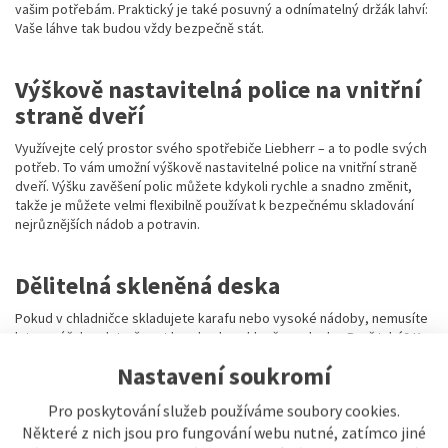
vašim potřebám. Praktický je také posuvný a odnímatelný držák lahví:
Vaše láhve tak budou vždy bezpečně stát.
Výškově nastavitelná police na vnitřní
straně dveří
Využívejte celý prostor svého spotřebiče Liebherr – a to podle svých
potřeb. To vám umožní výškově nastavitelné police na vnitřní straně
dveří. Výšku zavěšení polic můžete kdykoli rychle a snadno změnit,
takže je můžete velmi flexibilně používat k bezpečnému skladování
nejrůznějších nádob a potravin.
Dělitelná skleněná deska
Pokud v chladničce skladujete karafu nebo vysoké nádoby, nemusíte
k tomu účelu odstraňovat hned celou skleněnou desku. Proč také? K
dispozici je dělitelná skleněná deska: Jednoduše zasunete přední
Nastavení soukromí
polovinu skleněné desky pod její zadní polovinu. Vpředu tak můžete
postavit větší nádoby a stále budete mít dostatek místa pro další
Pro poskytování služeb používáme soubory cookies.
potraviny.
Některé z nich jsou pro fungování webu nutné, zatímco jiné