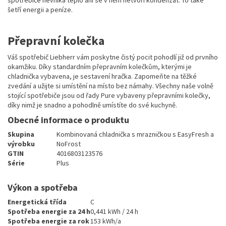
spotřebiče nevniká teplo ani se v něm netvoří kondenzát. To také
šetří energii a peníze.
Přepravní kolečka
Váš spotřebič Liebherr vám poskytne čistý pocit pohodlí již od prvního
okamžiku. Díky standardním přepravním kolečkům, kterými je
chladnička vybavena, je sestavení hračka. Zapomeňte na těžké
zvedání a užijte si umístění na místo bez námahy. Všechny naše volně
stojící spotřebiče jsou od řady Pure vybaveny přepravními kolečky,
díky nimž je snadno a pohodlně umístíte do své kuchyně.
Obecné informace o produktu
Skupina
Kombinovaná chladnička s mrazničkou s EasyFresh a
výrobku
NoFrost
GTIN
4016803123576
Série
Plus
Výkon a spotřeba
Energetická třída
C
Spotřeba energie za 24 h
0,441 kWh / 24 h
Spotřeba energie za rok
153 kWh/a