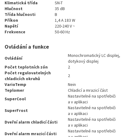
Klimatická třída
SN-T
Hlučnost
35 dB
Třída hlučnosti
B
Příkon
1,4 A 183 W
Napětí
220-240 V ~
Frekvence
50-60 Hz
Ovládání a funkce
Monochromatický LC displej,
Ovládání
dotykový displej
Počet teplotních zón
2
Počet regulovatelných
2
chladicích okruhů
VarioTemp
Nein
Teplomer
Chladicí a mrazicí část
Nastavitelné na spotřebiči
SuperCool
a v aplikaci
Nastavitelné na spotřebiči
SuperFrost
a v aplikaci
Nastavitelné na spotřebiči
Dveřní alarm chladicí části
a v aplikaci
Nastavitelné na spotřebiči
Dveřní alarm mrazicí části
a v aplikaci