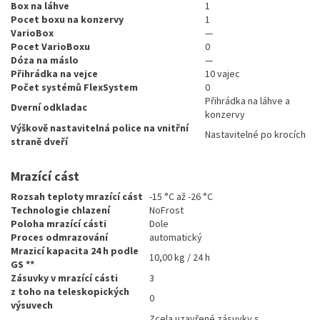
Box na láhve
1
Pocet boxu na konzervy
1
VarioBox
—
Pocet VarioBoxu
0
Dóza na máslo
—
Přihrádka na vejce
10 vajec
Počet systémů FlexSystem
0
Přihrádka na láhve a
Dverní odkladac
konzervy
Výškově nastavitelná police na vnitřní
Nastavitelné po krocích
straně dveří
Mrazící cást
Rozsah teploty mrazící cást
-15 °C až -26 °C
Technologie chlazení
NoFrost
Poloha mrazící cásti
Dole
Proces odmrazování
automatický
Mrazicí kapacita 24 h podle
10,00 kg / 24 h
GS **
Zásuvky v mrazící cásti
3
z toho na teleskopických
0
výsuvech
Zcela uzavřené zásuvky s