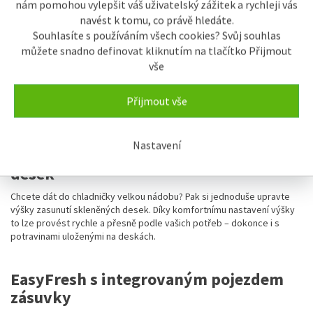
nám pomohou vylepšit váš uživatelský zážitek a rychleji vás
Skleněné desky s ozdobnými lištami ve
navést k tomu, co právě hledáte.
vzhledu ušlechtilé oceli
Souhlasíte s používáním všech cookies? Svůj souhlas
můžete snadno definovat kliknutím na tlačítko Přijmout
Čisté, světlé a atraktivní – tento dojem budete mít při každém
vše
otevření svého spotřebiče Liebherr. To zajišťují mimo jiné
transparentní skleněné desky z bezpečnostního skla. Jejich výšku
můžete rychle a snadno nastavit jediným pohybem. Atraktivní vzhled
Přijmout vše
dotvářejí ozdobné lišty z nerezové oceli.
Nastavení
Komfortní nastavení výšky skleněných
desek
Chcete dát do chladničky velkou nádobu? Pak si jednoduše upravte
výšky zasunutí skleněných desek. Díky komfortnímu nastavení výšky
to lze provést rychle a přesně podle vašich potřeb – dokonce i s
potravinami uloženými na deskách.
EasyFresh s integrovaným pojezdem
zásuvky