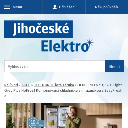
Menu
Přihlášení
Nákupní košík
Hledat
Na úvod
»
AKCE
»
LIEBHERR 10 letá záruka
»
LIEBHERR CNclg 5203 Light
Grey Plus NoFrost Kombinovaná chladnička s mrazničkou s EasyFresh
a