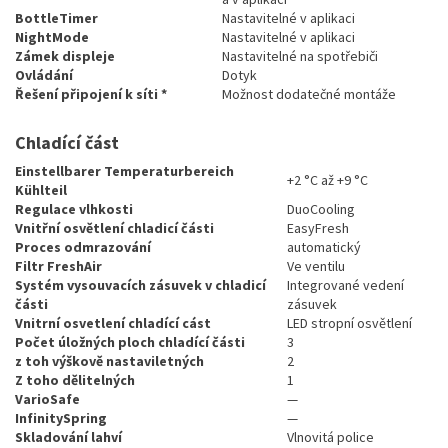
BottleTimer
Nastavitelné v aplikaci
NightMode
Nastavitelné v aplikaci
Zámek displeje
Nastavitelné na spotřebiči
Ovládání
Dotyk
Řešení připojení k síti *
Možnost dodatečné montáže
Chladící část
Einstellbarer Temperaturbereich
+2 °C až +9 °C
Kühlteil
Regulace vlhkosti
DuoCooling
Vnitřní osvětlení chladicí části
EasyFresh
Proces odmrazování
automatický
Filtr FreshAir
Ve ventilu
Systém vysouvacích zásuvek v chladicí
Integrované vedení
části
zásuvek
Vnitrní osvetlení chladící cást
LED stropní osvětlení
Počet úložných ploch chladící části
3
z toh výškově nastaviletných
2
Z toho dělitelných
1
VarioSafe
—
InfinitySpring
—
Skladování lahví
Vlnovitá police