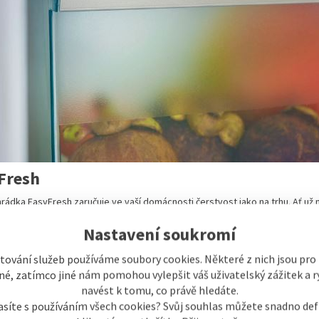
Fresh
hrádka EasyFresh zaručuje ve vaší domácnosti čerstvost jako na trhu. Ať už
ě uloženo. Díky těsnému uzávěru zvyšují potraviny vlhkost vzduchu v přihrá
Nastavení soukromí
tování služeb používáme soubory cookies. Některé z nich jsou pro
é, zatímco jiné nám pomohou vylepšit váš uživatelský zážitek a ry
navést k tomu, co právě hledáte.
asíte s používáním všech cookies? Svůj souhlas můžete snadno def