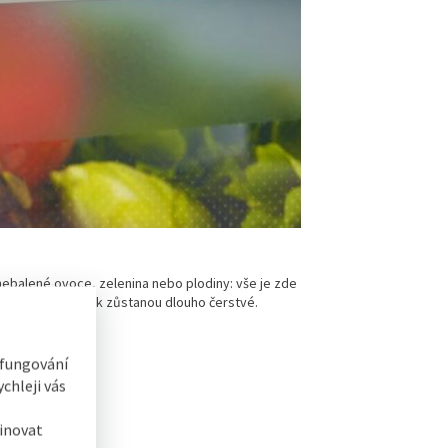
 nebalené ovoce, zelenina nebo plodiny: vše je zde
dce. Potraviny tak zůstanou dlouho čerstvé.
 fungování
chleji vás
inovat