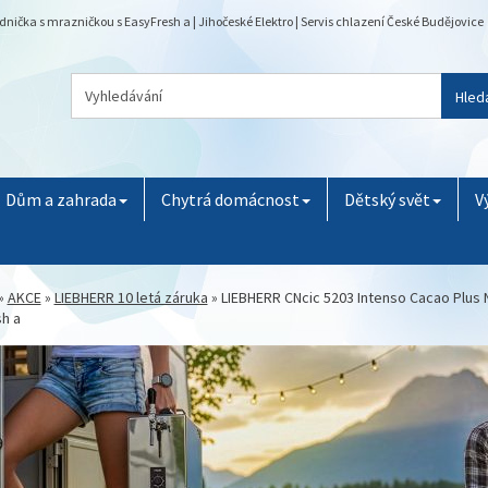
čka s mrazničkou s EasyFresh a | Jihočeské Elektro | Servis chlazení České Budějovice
Hled
Dům a zahrada
Chytrá domácnost
Dětský svět
V
»
AKCE
»
LIEBHERR 10 letá záruka
»
LIEBHERR CNcic 5203 Intenso Cacao Plus 
h a