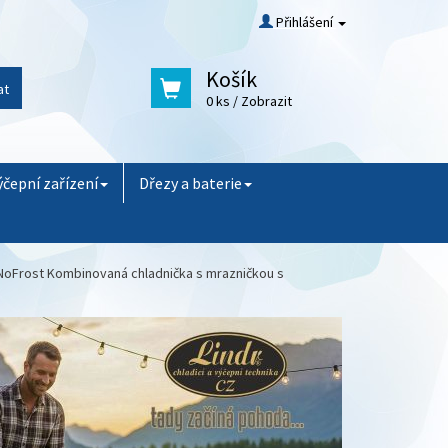
Přihlášení
Košík
at
0 ks
/ Zobrazit
ýčepní zařízení
Dřezy a baterie
NoFrost Kombinovaná chladnička s mrazničkou s