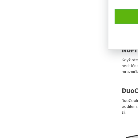
NoFr
Když ote
nechtěno
mrazničky
DuoC
DuoCooli
oddílem.
si.