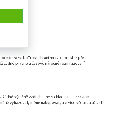
ebo námrazu. NoFrost chrání mrazicí prostor před
Už žádné pracné a časově náročné rozmrazování
 k žádné výměně vzduchu mezi chladicím a mrazicím
méně vyhazovat, méně nakupovat, ale více ušetřit a užívat