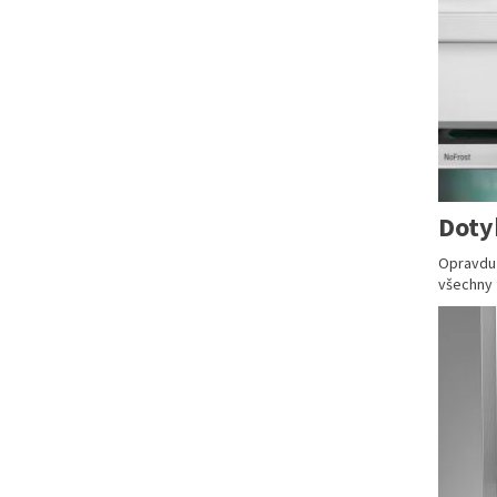
Doty
Opravdu 
všechny 