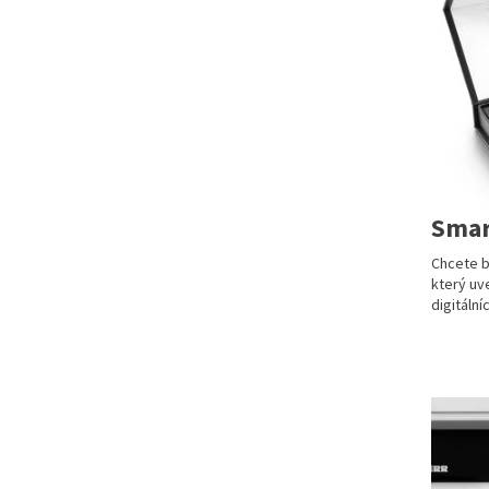
Smar
Chcete b
který uv
digitální