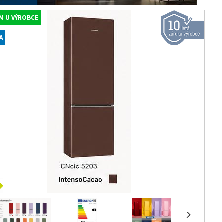
M U VÝROBCE
A