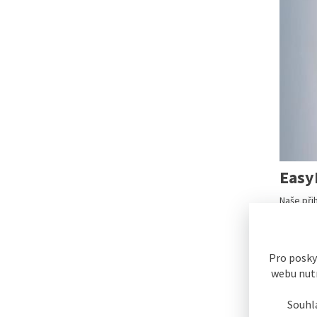
Easy
Naše při
optimáln
Pro posky
webu nutn
Souhl