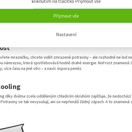
kliknutím na tlačítko Přijmout vše
Přijmout vše
Nastavení
ost
vřete mrazničku, chcete vidět zmrazené potraviny – ale rozhodně ne led n
u námrazou, která spotřebovává hodně drahé energie. NoFrost znamená: 
, více času na jiné věci – a navíc úspora peněz.
ooling
ng díky dvěma zcela odděleným chladicím okruhům zajišťuje, že nedochází
 Potraviny se tak nevysušují, ani se nepřenáší žádný zápach. A to znamená: 