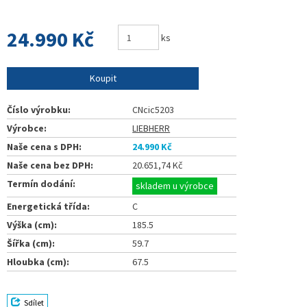
24.990 Kč
ks
Koupit
Číslo výrobku:
CNcic5203
Výrobce:
LIEBHERR
Naše cena s DPH:
24.990 Kč
Naše cena bez DPH:
20.651,74 Kč
Termín dodání:
skladem u výrobce
Energetická třída:
C
Výška (cm):
185.5
Šířka (cm):
59.7
Hloubka (cm):
67.5
Sdílet