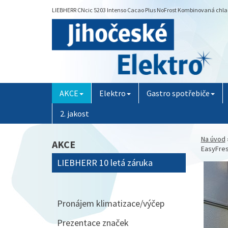
LIEBHERR CNcic 5203 Intenso Cacao Plus NoFrost Kombinovaná chladni
AKCE
Elektro
Gastro spotřebiče
2. jakost
Na úvod
AKCE
EasyFres
LIEBHERR 10 letá záruka
Pronájem klimatizace/výčep
Prezentace značek