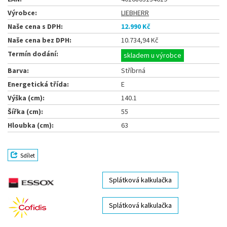
Výrobce:
LIEBHERR
Naše cena s DPH:
12.990 Kč
Naše cena bez DPH:
10.734,94 Kč
Termín dodání:
skladem u výrobce
Barva:
Stříbrná
Energetická třída:
E
Výška (cm):
140.1
Šířka (cm):
55
Hloubka (cm):
63
Sdílet
Splátková kalkulačka
Splátková kalkulačka