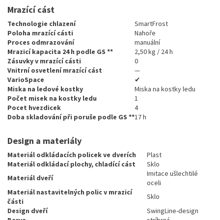
Mrazící cást
Technologie chlazení
SmartFrost
Poloha mrazící cásti
Nahoře
Proces odmrazování
manuální
Mrazicí kapacita 24 h podle GS **
2,50 kg / 24 h
Zásuvky v mrazící cásti
0
Vnitrní osvetlení mrazící cást
—
VarioSpace
✔
Miska na ledové kostky
Miska na kostky ledu
Počet misek na kostky ledu
1
Pocet hvezdicek
4
Doba skladování při poruše podle GS **
17 h
Design a materiály
Materiál odkládacích policek ve dverích
Plast
Materiál odkládací plochy, chladící cást
Sklo
Imitace ušlechtilé
Materiál dveří
oceli
Materiál nastavitelných polic v mrazicí
Sklo
části
Design dveří
SwingLine-design