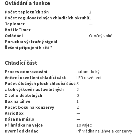
Ovládání a funkce
Počet teplotních zón
2
Počet regulovatelných chladicích okruhů
1
Teplomer
—
BottleTimer
—
Ovládání
Otočný volič
Porucha: výstražný signál
—
Řešení připojení k síti *
—
Chladící část
Proces odmrazování
automatický
Vnitrní osvetlení chladící cást
LED osvětlení
Počet úložných ploch chladící části
3
z toh výškově nastaviletných
2
Z toho dělitelných
0
Box na láhve
1
Pocet boxu na konzervy
2
VarioBox
—
Dóza na máslo
—
Přihrádka na vejce
10 vajec
Dverní odkladac
Přihrádka na láhve a konzervy