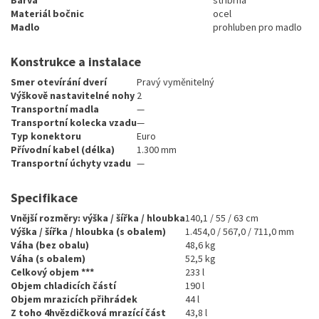
Barva
stríbrná
Materiál bočnic
ocel
Madlo
prohluben pro madlo
Konstrukce a instalace
Smer otevírání dverí
Pravý vyměnitelný
Výškově nastavitelné nohy
2
Transportní madla
—
Transportní kolecka vzadu
—
Typ konektoru
Euro
Přívodní kabel (délka)
1.300 mm
Transportní úchyty vzadu
—
Specifikace
Vnější rozměry: výška / šířka / hloubka
140,1 / 55 / 63 cm
Výška / šířka / hloubka (s obalem)
1.454,0 / 567,0 / 711,0 mm
Váha (bez obalu)
48,6 kg
Váha (s obalem)
52,5 kg
Celkový objem ***
233 l
Objem chladicích částí
190 l
Objem mrazicích přihrádek
44 l
Z toho 4hvězdičková mrazící část
43,8 l