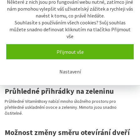
umožňuje velmi rychlou teplotní výměnu s extrémně nízkou spotřebou
Některé z nich jsou pro fungování webu nutné, zatímco jiné
energie. Vnitřní stěny mrazničky jsou velmi hladké a tak snadno
nám pomohou vylepšit váš uživatelský zážitek a rychleji vás
čistitelné.
navést k tomu, co právě hledáte.
Souhlasíte s používáním všech cookies? Svůj souhlas
můžete snadno definovat kliknutím na tlačítko Přijmout
VarioSpace
vše
Ve všech mrazničkách s technologiemi NoFrost, nebo SmartFrost
mohou být díky variabilnímu prostorovému řešení VarioSpace úložné
Přijmout vše
boxy a skleněné úložné police mezi nimi snadno vyjmuty a vytvořen
potřebný prostor. VarioSpace – jednoduché řešení, jak rychle
přizpůsobit místo pro uložení objemných potravin, například celé
Nastavení
krůty.
Průhledné přihrádky na zeleninu
Průhledné VitamínBoxy nabízí mnoho úložného prostoru pro
přehledné uskladnění ovoce a zeleniny. Mimoto jsou snadno
čistitelné.
Možnost změny směru otevírání dveří