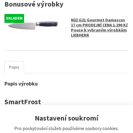
Bonusové výrobky
SKLADEM
Nůž G21 Gourmet Damascus
17 cm PRODEJNÍ CENA 1.290 Kč
Pouze k vybraným výrobkům
LIEBHERR
Popis
Popis výrobku
SmartFrost
S technologií SmartFrost od Liebherr se radikálně sníží tvorba
Nastavení soukromí
námrazy ve vnitřním prostoru mrazničky i na samotných mražených
potravinách. Tím pádem se minimalizuje potřeba odmrazování.
Pro poskytování služeb používáme soubory cookies.
Zapěněný výparník ve spirálách obtáčí vnitřní prostor mrazničky a tím