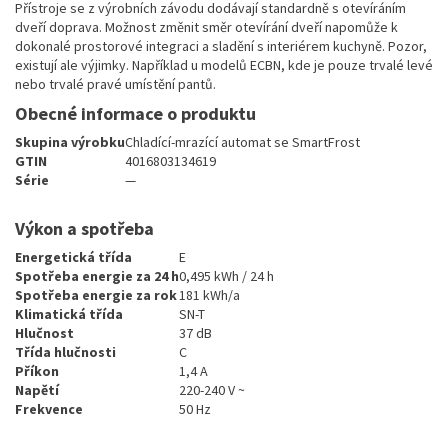
Přístroje se z výrobních závodu dodávají standardně s otevíráním
dveří doprava. Možnost změnit směr otevírání dveří napomůže k
dokonalé prostorové integraci a sladění s interiérem kuchyně. Pozor,
existují ale výjimky. Například u modelů ECBN, kde je pouze trvalé levé
nebo trvalé pravé umístění pantů.
Obecné informace o produktu
Skupina výrobku
Chladící-mrazící automat se SmartFrost
GTIN
4016803134619
Série
—
Výkon a spotřeba
Energetická třída
E
Spotřeba energie za 24 h
0,495 kWh / 24 h
Spotřeba energie za rok
181 kWh/a
Klimatická třída
SN-T
Hlučnost
37 dB
Třída hlučnosti
C
Příkon
1,4 A
Napětí
220-240 V ~
Frekvence
50 Hz