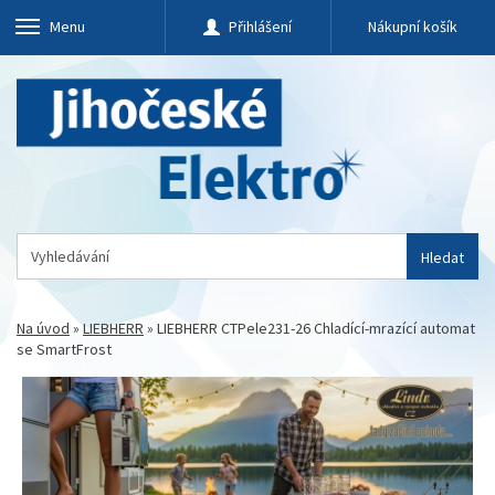
Menu
Přihlášení
Nákupní košík
Hledat
Na úvod
»
LIEBHERR
»
LIEBHERR CTPele231-26 Chladící-mrazící automat
se SmartFrost