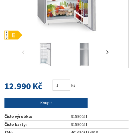
12.990 Kč
ks
Koupit
Číslo výrobku:
91590051
Číslo karty:
91590051
EAN:
4016803134619