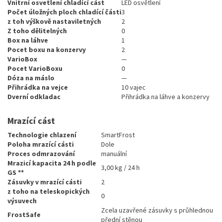
Vnitrní osvetlení chladící cást
LED osvětlení
Počet úložných ploch chladící části
3
z toh výškově nastaviletných
2
Z toho dělitelných
0
Box na láhve
1
Pocet boxu na konzervy
2
VarioBox
—
Pocet VarioBoxu
0
Dóza na máslo
—
Přihrádka na vejce
10 vajec
Dverní odkladac
Přihrádka na láhve a konzervy
Mrazící cást
Technologie chlazení
SmartFrost
Poloha mrazící cásti
Dole
Proces odmrazování
manuální
Mrazicí kapacita 24 h podle
3,00 kg / 24 h
GS **
Zásuvky v mrazící cásti
2
z toho na teleskopických
0
výsuvech
Zcela uzavřené zásuvky s průhlednou
FrostSafe
přední stěnou