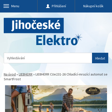
Menu
Přihlášení
Nákupní košík
Hledat
Na úvod
»
LIEBHERR
»
LIEBHERR CUe231-26 Chladící-mrazící automat se
SmartFrost