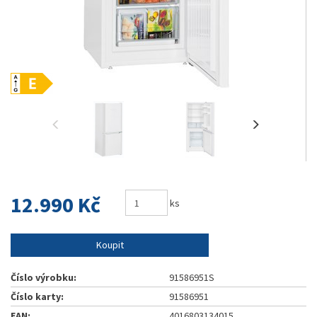
12.990 Kč
ks
Koupit
Číslo výrobku:
91586951S
Číslo karty:
91586951
EAN:
4016803134015