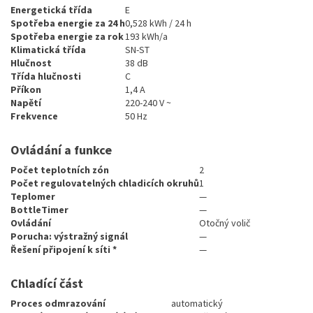
Energetická třída
E
Spotřeba energie za 24 h
0,528 kWh / 24 h
Spotřeba energie za rok
193 kWh/a
Klimatická třída
SN-ST
Hlučnost
38 dB
Třída hlučnosti
C
Příkon
1,4 A
Napětí
220-240 V ~
Frekvence
50 Hz
Ovládání a funkce
Počet teplotních zón
2
Počet regulovatelných chladicích okruhů
1
Teplomer
—
BottleTimer
—
Ovládání
Otočný volič
Porucha: výstražný signál
—
Řešení připojení k síti *
—
Chladící část
Proces odmrazování
automatický