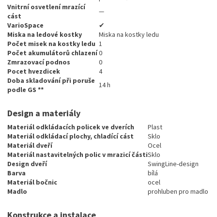
Vnitrní osvetlení mrazící
—
cást
VarioSpace
✔
Miska na ledové kostky
Miska na kostky ledu
Počet misek na kostky ledu
1
Počet akumulátorů chlazení
0
Zmrazovací podnos
0
Pocet hvezdicek
4
Doba skladování při poruše
14 h
podle GS **
Design a materiály
Materiál odkládacích policek ve dverích
Plast
Materiál odkládací plochy, chladící cást
Sklo
Materiál dveří
Ocel
Materiál nastavitelných polic v mrazicí části
Sklo
Design dveří
SwingLine-design
Barva
bílá
Materiál bočnic
ocel
Madlo
prohluben pro madlo
Konstrukce a instalace