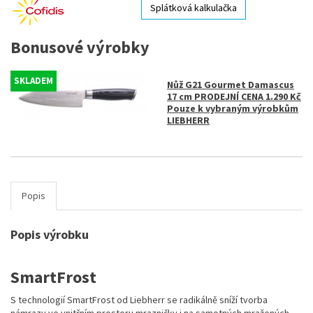
Splátková kalkulačka
Bonusové výrobky
SKLADEM
Nůž G21 Gourmet Damascus
17 cm PRODEJNÍ CENA 1.290 Kč
Pouze k vybraným výrobkům
LIEBHERR
Popis
Popis výrobku
SmartFrost
S technologií SmartFrost od Liebherr se radikálně sníží tvorba