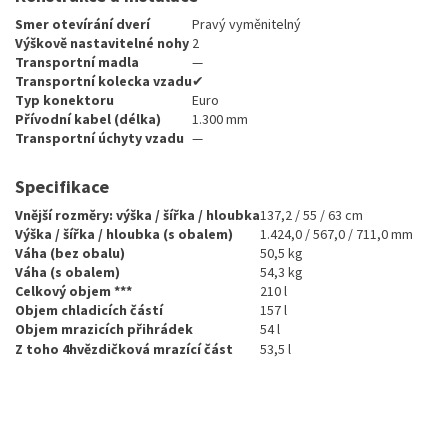
Smer otevírání dverí
Pravý vyměnitelný
Výškově nastavitelné nohy
2
Transportní madla
—
Transportní kolecka vzadu
✔
Typ konektoru
Euro
Přívodní kabel (délka)
1.300 mm
Transportní úchyty vzadu
—
Specifikace
Vnější rozměry: výška / šířka / hloubka
137,2 / 55 / 63 cm
Výška / šířka / hloubka (s obalem)
1.424,0 / 567,0 / 711,0 mm
Váha (bez obalu)
50,5 kg
Váha (s obalem)
54,3 kg
Celkový objem ***
210 l
Objem chladicích částí
157 l
Objem mrazicích přihrádek
54 l
Z toho 4hvězdičková mrazící část
53,5 l