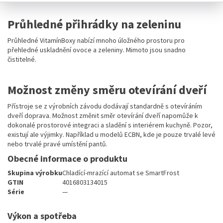
Průhledné přihrádky na zeleninu
Průhledné VitamínBoxy nabízí mnoho úložného prostoru pro
přehledné uskladnění ovoce a zeleniny. Mimoto jsou snadno
čistitelné.
Možnost změny směru otevírání dveří
Přístroje se z výrobních závodu dodávají standardně s otevíráním
dveří doprava. Možnost změnit směr otevírání dveří napomůže k
dokonalé prostorové integraci a sladění s interiérem kuchyně. Pozor,
existují ale výjimky. Například u modelů ECBN, kde je pouze trvalé levé
nebo trvalé pravé umístění pantů.
Obecné informace o produktu
Skupina výrobku
Chladící-mrazící automat se SmartFrost
GTIN
4016803134015
Série
—
Výkon a spotřeba