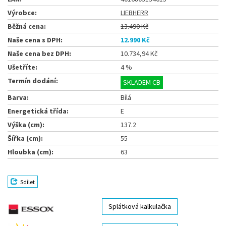
Výrobce:
LIEBHERR
Běžná cena:
13.490 Kč
Naše cena s DPH:
12.990 Kč
Naše cena bez DPH:
10.734,94 Kč
Ušetříte:
4 %
Termín dodání:
SKLADEM CB
Barva:
Bílá
Energetická třída:
E
Výška (cm):
137.2
Šířka (cm):
55
Hloubka (cm):
63
Sdílet
Splátková kalkulačka