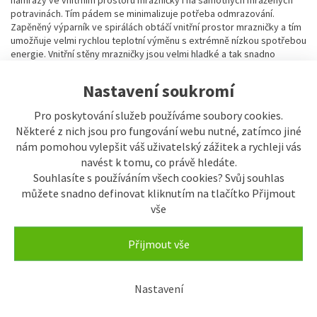
námrazy ve vnitřním prostoru mrazničky i na samotných mražených
potravinách. Tím pádem se minimalizuje potřeba odmrazování.
Zapěněný výparník ve spirálách obtáčí vnitřní prostor mrazničky a tím
umožňuje velmi rychlou teplotní výměnu s extrémně nízkou spotřebou
energie. Vnitřní stěny mrazničky jsou velmi hladké a tak snadno
čistitelné.
Nastavení soukromí
FrostSafe
Pro poskytování služeb používáme soubory cookies.
Některé z nich jsou pro fungování webu nutné, zatímco jiné
U FrostSafe jsou extra vysoké a vyjímatelné úložné boxy navzájem
nám pomohou vylepšit váš uživatelský zážitek a rychleji vás
kompaktní a dokola uzavřené. Proto mráz při otevření přístroje tak
rychle neuniká. Průhledná čela boxů zaručují optimální přehled o
navést k tomu, co právě hledáte.
uložených mražených produktech.
Souhlasíte s používáním všech cookies? Svůj souhlas
můžete snadno definovat kliknutím na tlačítko Přijmout
vše
VarioSpace
Ve všech mrazničkách s technologiemi NoFrost, nebo SmartFrost
Přijmout vše
mohou být díky variabilnímu prostorovému řešení VarioSpace úložné
boxy a skleněné úložné police mezi nimi snadno vyjmuty a vytvořen
potřebný prostor. VarioSpace – jednoduché řešení, jak rychle
Nastavení
přizpůsobit místo pro uložení objemných potravin, například celé
krůty.