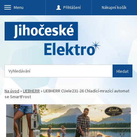
Menu
Přihlášení
Nákupní košík
Hledat
Na úvod
»
LIEBHERR
»
LIEBHERR CUele231-26 Chladící-mrazící automat
se SmartFrost