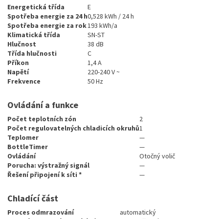
Energetická třída
E
Spotřeba energie za 24 h
0,528 kWh / 24 h
Spotřeba energie za rok
193 kWh/a
Klimatická třída
SN-ST
Hlučnost
38 dB
Třída hlučnosti
C
Příkon
1,4 A
Napětí
220-240 V ~
Frekvence
50 Hz
Ovládání a funkce
Počet teplotních zón
2
Počet regulovatelných chladicích okruhů
1
Teplomer
—
BottleTimer
—
Ovládání
Otočný volič
Porucha: výstražný signál
—
Řešení připojení k síti *
—
Chladící část
Proces odmrazování
automatický