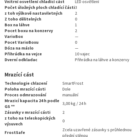
Vnitrní osvetlení chladící cást
LED osvětlení
Počet úložných ploch chladící části
3
z toh výškově nastaviletných
2
Z toho dělitelných
0
Box na láhve
1
Pocet boxu na konzervy
2
VarioBox
—
Pocet VarioBoxu
0
Dóza na máslo
—
Přihrádka na vejce
10 vajec
Dverní odkladac
Přihrádka na láhve a konzervy
Mrazící cást
Technologie chlazení
SmartFrost
Poloha mrazící cásti
Dole
Proces odmrazování
manuální
Mrazicí kapacita 24 h podle
3,00 kg / 24 h
GS **
Zásuvky v mrazící cásti
2
z toho na teleskopických
0
výsuvech
Zcela uzavřené zásuvky s průhlednou
FrostSafe
přední stěnou