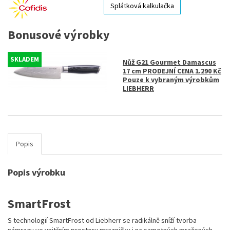
Splátková kalkulačka
Bonusové výrobky
SKLADEM
Nůž G21 Gourmet Damascus
17 cm PRODEJNÍ CENA 1.290 Kč
Pouze k vybraným výrobkům
LIEBHERR
Popis
Popis výrobku
SmartFrost
S technologií SmartFrost od Liebherr se radikálně sníží tvorba