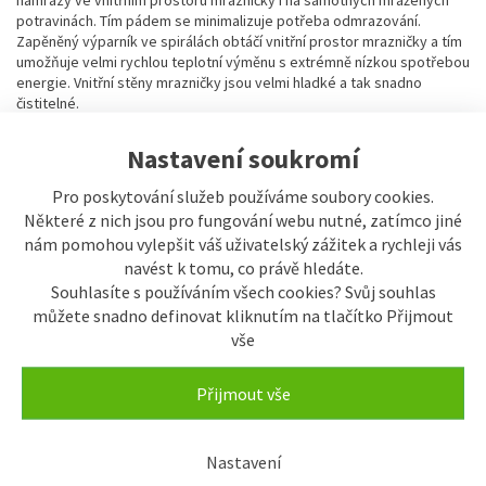
námrazy ve vnitřním prostoru mrazničky i na samotných mražených
potravinách. Tím pádem se minimalizuje potřeba odmrazování.
Zapěněný výparník ve spirálách obtáčí vnitřní prostor mrazničky a tím
umožňuje velmi rychlou teplotní výměnu s extrémně nízkou spotřebou
energie. Vnitřní stěny mrazničky jsou velmi hladké a tak snadno
čistitelné.
Nastavení soukromí
FrostSafe
Pro poskytování služeb používáme soubory cookies.
U FrostSafe jsou extra vysoké a vyjímatelné úložné boxy navzájem
Některé z nich jsou pro fungování webu nutné, zatímco jiné
kompaktní a dokola uzavřené. Proto mráz při otevření přístroje tak
nám pomohou vylepšit váš uživatelský zážitek a rychleji vás
rychle neuniká. Průhledná čela boxů zaručují optimální přehled o
navést k tomu, co právě hledáte.
uložených mražených produktech.
Souhlasíte s používáním všech cookies? Svůj souhlas
můžete snadno definovat kliknutím na tlačítko Přijmout
VarioSpace
vše
Ve všech mrazničkách s technologiemi NoFrost, nebo SmartFrost
mohou být díky variabilnímu prostorovému řešení VarioSpace úložné
Přijmout vše
boxy a skleněné úložné police mezi nimi snadno vyjmuty a vytvořen
potřebný prostor. VarioSpace – jednoduché řešení, jak rychle
přizpůsobit místo pro uložení objemných potravin, například celé
Nastavení
krůty.