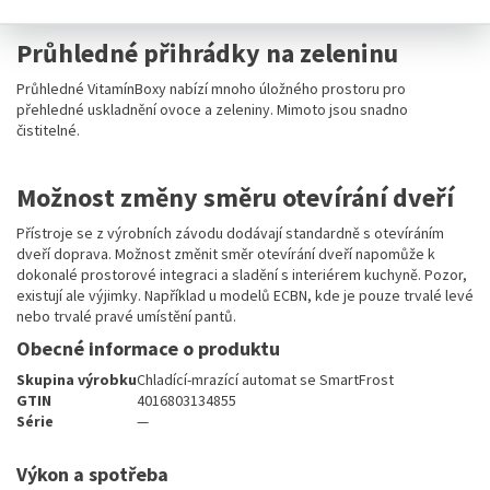
Průhledné přihrádky na zeleninu
Průhledné VitamínBoxy nabízí mnoho úložného prostoru pro
přehledné uskladnění ovoce a zeleniny. Mimoto jsou snadno
čistitelné.
Možnost změny směru otevírání dveří
Přístroje se z výrobních závodu dodávají standardně s otevíráním
dveří doprava. Možnost změnit směr otevírání dveří napomůže k
dokonalé prostorové integraci a sladění s interiérem kuchyně. Pozor,
existují ale výjimky. Například u modelů ECBN, kde je pouze trvalé levé
nebo trvalé pravé umístění pantů.
Obecné informace o produktu
Skupina výrobku
Chladící-mrazící automat se SmartFrost
GTIN
4016803134855
Série
—
Výkon a spotřeba