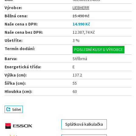
Výrobce:
LIEBHERR
Běžná cena:
15.490 Kč
Naše cena s DPH:
14.990 Kč
Naše cena bez DPH:
12.387,74 Kč
Ušetříte:
3 %
Termín dodání:
POSLEDNÍ KUSY U VÝROBCE
Barva:
Stříbrná
Energetická třída:
E
Výška (cm):
137.2
Šířka (cm):
55
Hloubka (cm):
63
Sdílet
Splátková kalkulačka