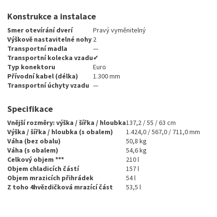
Konstrukce a instalace
Smer otevírání dverí
Pravý vyměnitelný
Výškově nastavitelné nohy
2
Transportní madla
—
Transportní kolecka vzadu
✔
Typ konektoru
Euro
Přívodní kabel (délka)
1.300 mm
Transportní úchyty vzadu
—
Specifikace
Vnější rozměry: výška / šířka / hloubka
137,2 / 55 / 63 cm
Výška / šířka / hloubka (s obalem)
1.424,0 / 567,0 / 711,0 mm
Váha (bez obalu)
50,8 kg
Váha (s obalem)
54,6 kg
Celkový objem ***
210 l
Objem chladicích částí
157 l
Objem mrazicích přihrádek
54 l
Z toho 4hvězdičková mrazící část
53,5 l