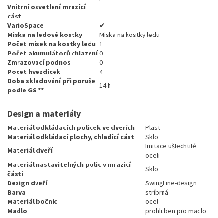
Vnitrní osvetlení mrazící
—
cást
VarioSpace
✔
Miska na ledové kostky
Miska na kostky ledu
Počet misek na kostky ledu
1
Počet akumulátorů chlazení
0
Zmrazovací podnos
0
Pocet hvezdicek
4
Doba skladování při poruše
14 h
podle GS **
Design a materiály
Materiál odkládacích policek ve dverích
Plast
Materiál odkládací plochy, chladící cást
Sklo
Imitace ušlechtilé
Materiál dveří
oceli
Materiál nastavitelných polic v mrazicí
Sklo
části
Design dveří
SwingLine-design
Barva
stríbrná
Materiál bočnic
ocel
Madlo
prohluben pro madlo