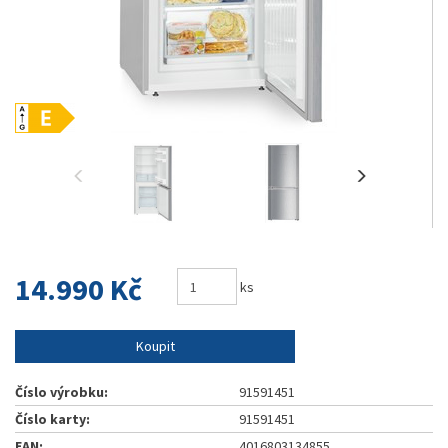
14.990 Kč
ks
Koupit
Číslo výrobku:
91591451
Číslo karty:
91591451
EAN:
4016803134855