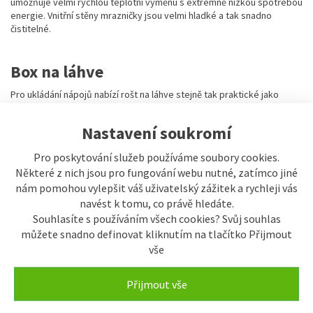
umožňuje velmi rychlou teplotní výměnu s extrémně nízkou spotřebou
energie. Vnitřní stěny mrazničky jsou velmi hladké a tak snadno
čistitelné.
Box na láhve
Pro ukládání nápojů nabízí rošt na láhve stejně tak praktické jako
hezké řešení. Zde lze bezpečně uložit lahve a ještě uspořit místo.
Nastavení soukromí
FrostSafe
Pro poskytování služeb používáme soubory cookies.
Některé z nich jsou pro fungování webu nutné, zatímco jiné
U FrostSafe jsou extra vysoké a vyjímatelné úložné boxy navzájem
kompaktní a dokola uzavřené. Proto mráz při otevření přístroje tak
nám pomohou vylepšit váš uživatelský zážitek a rychleji vás
rychle neuniká. Průhledná čela boxů zaručují optimální přehled o
navést k tomu, co právě hledáte.
uložených mražených produktech.
Souhlasíte s používáním všech cookies? Svůj souhlas
můžete snadno definovat kliknutím na tlačítko Přijmout
vše
VarioSpace
Ve všech mrazničkách s technologiemi NoFrost, nebo SmartFrost
Přijmout vše
mohou být díky variabilnímu prostorovému řešení VarioSpace úložné
boxy a skleněné úložné police mezi nimi snadno vyjmuty a vytvořen