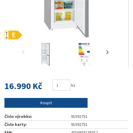
16.990 Kč
ks
Koupit
Číslo výrobku:
91592751
Číslo karty:
91592751
EAN:
4016803135012