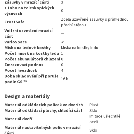
Zásuvky v mrazící cásti
3
z toho na teleskopických
0
výsuvech
Zcela uzavřené zásuvky s průhlednou
FrostSafe
přední stěnou
Vnitrní osvetlení mrazící
—
cást
VarioSpace
✔
Miska na ledové kostky
Miska na kostky ledu
Počet misek na kostky ledu
1
Počet akumulátorů chlazení
0
Zmrazovací podnos
0
Pocet hvezdicek
4
Doba skladování při poruše
16 h
podle GS **
Design a materiály
Materiál odkládacích policek ve dverích
Plast
Materiál odkládací plochy, chladící cást
Sklo
Imitace ušlechtilé
Materiál dveří
oceli
Materiál nastavitelných polic v mrazicí
Sklo
části