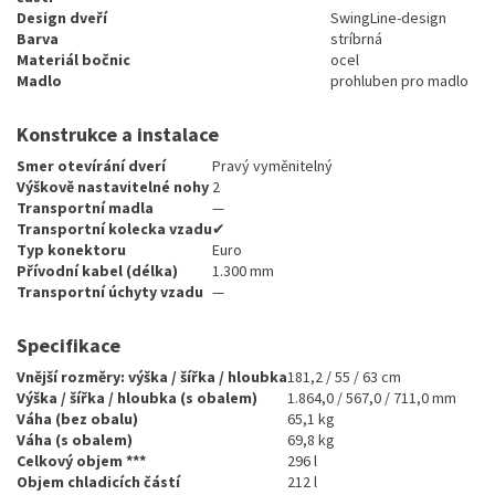
Design dveří
SwingLine-design
Barva
stríbrná
Materiál bočnic
ocel
Madlo
prohluben pro madlo
Konstrukce a instalace
Smer otevírání dverí
Pravý vyměnitelný
Výškově nastavitelné nohy
2
Transportní madla
—
Transportní kolecka vzadu
✔
Typ konektoru
Euro
Přívodní kabel (délka)
1.300 mm
Transportní úchyty vzadu
—
Specifikace
Vnější rozměry: výška / šířka / hloubka
181,2 / 55 / 63 cm
Výška / šířka / hloubka (s obalem)
1.864,0 / 567,0 / 711,0 mm
Váha (bez obalu)
65,1 kg
Váha (s obalem)
69,8 kg
Celkový objem ***
296 l
Objem chladicích částí
212 l