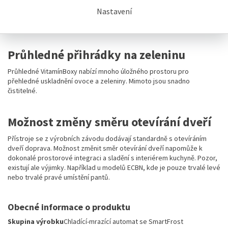
potřebný prostor. VarioSpace – jednoduché řešení, jak rychle
Nastavení
přizpůsobit místo pro uložení objemných potravin, například celé
krůty.
Průhledné přihrádky na zeleninu
Průhledné VitamínBoxy nabízí mnoho úložného prostoru pro
přehledné uskladnění ovoce a zeleniny. Mimoto jsou snadno
čistitelné.
Možnost změny směru otevírání dveří
Přístroje se z výrobních závodu dodávají standardně s otevíráním
dveří doprava. Možnost změnit směr otevírání dveří napomůže k
dokonalé prostorové integraci a sladění s interiérem kuchyně. Pozor,
existují ale výjimky. Například u modelů ECBN, kde je pouze trvalé levé
nebo trvalé pravé umístění pantů.
Obecné informace o produktu
Skupina výrobku
Chladící-mrazící automat se SmartFrost