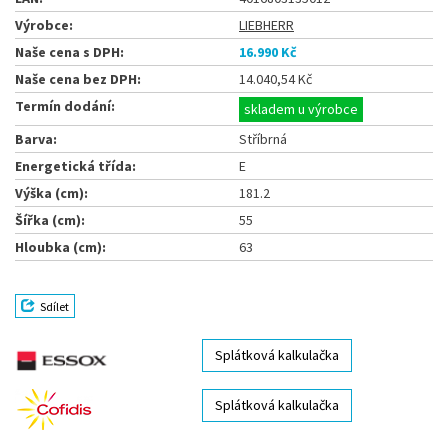
Výrobce:
LIEBHERR
Naše cena s DPH:
16.990 Kč
Naše cena bez DPH:
14.040,54 Kč
Termín dodání:
skladem u výrobce
Barva:
Stříbrná
Energetická třída:
E
Výška (cm):
181.2
Šířka (cm):
55
Hloubka (cm):
63
Sdílet
Splátková kalkulačka
Splátková kalkulačka