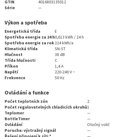
GTIN
4016803135012
Série
—
Výkon a spotřeba
Energetická třída
E
Spotřeba energie za 24 h
0,613 kWh / 24 h
Spotřeba energie za rok
224 kWh/a
Klimatická třída
SN-ST
Hlučnost
38 dB
Třída hlučnosti
C
Příkon
1,4 A
Napětí
220-240 V ~
Frekvence
50 Hz
Ovládání a funkce
Počet teplotních zón
2
Počet regulovatelných chladicích okruhů
1
Teplomer
—
BottleTimer
—
Ovládání
Otočný volič
Porucha: výstražný signál
—
Řešení připojení k síti *
—