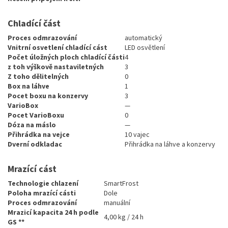
Chladící část
Proces odmrazování
automatický
Vnitrní osvetlení chladící cást
LED osvětlení
Počet úložných ploch chladící části
4
z toh výškově nastaviletných
3
Z toho dělitelných
0
Box na láhve
1
Pocet boxu na konzervy
3
VarioBox
—
Pocet VarioBoxu
0
Dóza na máslo
—
Přihrádka na vejce
10 vajec
Dverní odkladac
Přihrádka na láhve a konzervy
Mrazící cást
Technologie chlazení
SmartFrost
Poloha mrazící cásti
Dole
Proces odmrazování
manuální
Mrazicí kapacita 24 h podle
4,00 kg / 24 h
GS **