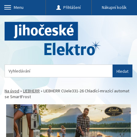
Menu
Přihlášení
Nákupní košík
Hledat
Na úvod
»
LIEBHERR
»
LIEBHERR CUele331-26 Chladící-mrazící automat
se SmartFrost