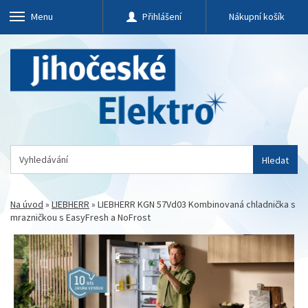
Menu
Přihlášení
Nákupní košík
Hledat
Na úvod
»
LIEBHERR
»
LIEBHERR KGN 57Vd03 Kombinovaná chladnička s
mrazničkou s EasyFresh a NoFrost