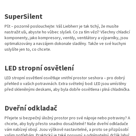
SuperSilent
Pšt – pozorně poslouchejte: Váš Liebherr je tak tichý, že musíte
nastražit uši, abyste ho vůbec slyšeli. Co za tím vězí? Všechny chladicí
komponenty, jako kompresory, ventily, ventilátory a výparníky, jsou
optimalizovány a navzájem dokonale sladěny. Takže ve své kuchyni
uslyšíte jen to, co chcete.
LED stropní osvětlení
LED stropní osvětlení osvětluje vnitřní prostor seshora – pro dobrý
přehled o vašich potravinách. Extra světelný bod: LED jsou umístěny
před skleněnými deskami, aby byla dobře osvětlena i plná chladnička.
Dveřní odkladač
Přejete si bezpečný úložný prostor pro své nápoje nebo potraviny? A
chcete, aby byly přesto snadno dosažitelné? Naše dveřní odkladače
vám nabízejí obojí. Jsou výškově nastavitelné, a proto se přizpůsobí
vašim potřebám. Praktický je také posuvný a odnímatelný držák lahví: