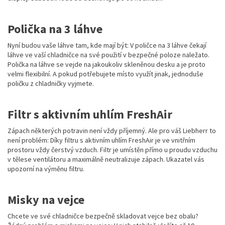
Polička na 3 láhve
Nyní budou vaše láhve tam, kde mají být: V poličce na 3 láhve čekají
láhve ve vaší chladničce na své použití v bezpečné poloze naležato.
Polička na láhve se vejde na jakoukoliv skleněnou desku a je proto
velmi flexibilní. A pokud potřebujete místo využít jinak, jednoduše
poličku z chladničky vyjmete.
Filtr s aktivním uhlím FreshAir
Zápach některých potravin není vždy příjemný. Ale pro váš Liebherr to
není problém: Díky filtru s aktivním uhlím FreshAir je ve vnitřním
prostoru vždy čerstvý vzduch. Filtr je umístěn přímo u proudu vzduchu
v tělese ventilátoru a maximálně neutralizuje zápach. Ukazatel vás
upozorní na výměnu filtru.
Misky na vejce
Chcete ve své chladničce bezpečně skladovat vejce bez obalu?