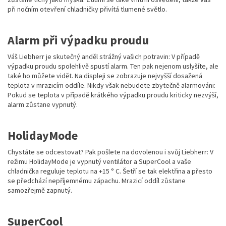
při nočním otevření chladničky přivítá tlumené světlo.
Alarm při výpadku proudu
Váš Liebherr je skutečný anděl strážný vašich potravin: V případě
výpadku proudu spolehlivě spustí alarm. Ten pak nejenom uslyšíte, ale
také ho můžete vidět. Na displeji se zobrazuje nejvyšší dosažená
teplota v mrazicím oddíle. Nikdy však nebudete zbytečně alarmováni:
Pokud se teplota v případě krátkého výpadku proudu kriticky nezvýší,
alarm zůstane vypnutý.
HolidayMode
Chystáte se odcestovat? Pak pošlete na dovolenou i svůj Liebherr: V
režimu HolidayMode je vypnutý ventilátor a SuperCool a vaše
chladnička reguluje teplotu na +15 ° C. Šetří se tak elektřina a přesto
se předchází nepříjemnému zápachu. Mrazicí oddíl zůstane
samozřejmě zapnutý.
SuperCool