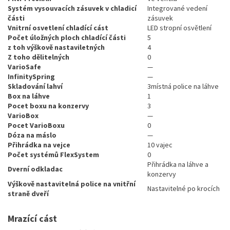
Systém vysouvacích zásuvek v chladicí
Integrované vedení
části
zásuvek
Vnitrní osvetlení chladící cást
LED stropní osvětlení
Počet úložných ploch chladící části
5
z toh výškově nastaviletných
4
Z toho dělitelných
0
VarioSafe
—
InfinitySpring
—
Skladování lahví
3místná police na láhve
Box na láhve
1
Pocet boxu na konzervy
3
VarioBox
—
Pocet VarioBoxu
0
Dóza na máslo
—
Přihrádka na vejce
10 vajec
Počet systémů FlexSystem
0
Přihrádka na láhve a
Dverní odkladac
konzervy
Výškově nastavitelná police na vnitřní
Nastavitelné po krocích
straně dveří
Mrazící cást