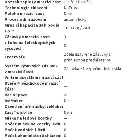
Rozsah teploty mrazící cást
-15 °C až -26 °C
Technologie chlazení
NoFrost
Poloha mrazící cásti
Dole
Proces odmrazování
automatický
Mrazicí kapacita 24 h podle
10,00 kg / 24 h
GS **
Zásuvky v mrazící cásti
3
z toho na teleskopických
0
výsuvech
Zcela uzavřené zásuvky s
FrostSafe
průhlednou přední stěnou
Systém výsuvných zásuvek
Zásuvka z bezpečnostního skla
v mrazicí části
Vnitrní osvetlení mrazící cást
—
Dveře 4hvězdičkové mrazicí
—
části
VarioSpace
✔
IceMaker
Ne
Osvětlení přihrádky IceMaker
—
EasyTwist-Ice
Nein
Miska na ledové kostky
—
Počet misek na kostky ledu
0
Počet vodních filtrů
0
Počet akumulátorů chlazení
0