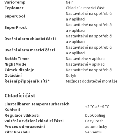
VarioTemp
Nein
Teplomer
Chladicí a mrazicí část
Nastavitelné na spotřebiči
SuperCool
a v aplikaci
Nastavitelné na spotřebiči
SuperFrost
a v aplikaci
Nastavitelné na spotřebiči
Dveřní alarm chladicí části
a v aplikaci
Nastavitelné na spotřebiči
Dveřní alarm mrazicí části
a v aplikaci
BottleTimer
Nastavitelné v aplikaci
NightMode
Nastavitelné v aplikaci
Zámek displeje
Nastavitelné na spotřebiči
Ovládání
Dotyk
Řešení připojení k síti *
Možnost dodatečné montáže
Chladící část
Einstellbarer Temperaturbereich
+2 °C až +9 °C
Kühlteil
Regulace vlhkosti
DuoCooling
Vnitřní osvětlení chladicí části
EasyFresh
Proces odmrazování
automatický
Filtr FreshAir
Ve ventilu