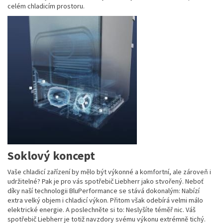
celém chladicím prostoru.
Soklový koncept
Vaše chladicí zařízení by mělo být výkonné a komfortní, ale zároveň i
udržitelné? Pak je pro vás spotřebič Liebherr jako stvořený. Neboť
díky naší technologii BluPerformance se stává dokonalým: Nabízí
extra velký objem i chladicí výkon. Přitom však odebírá velmi málo
elektrické energie. A poslechněte si to: Neslyšíte téměř nic. Váš
spotřebič Liebherr je totiž navzdory svému výkonu extrémně tichý.