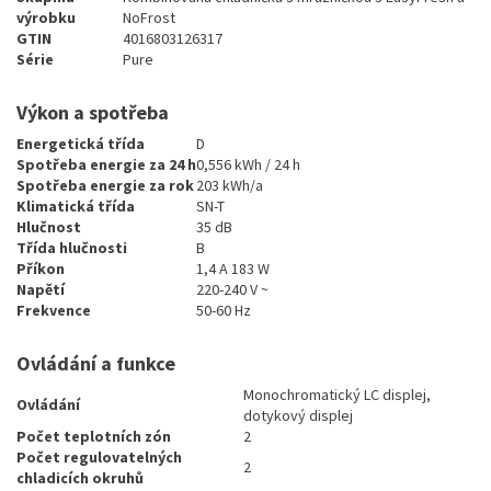
výrobku
NoFrost
GTIN
4016803126317
Série
Pure
Výkon a spotřeba
Energetická třída
D
Spotřeba energie za 24 h
0,556 kWh / 24 h
Spotřeba energie za rok
203 kWh/a
Klimatická třída
SN-T
Hlučnost
35 dB
Třída hlučnosti
B
Příkon
1,4 A 183 W
Napětí
220-240 V ~
Frekvence
50-60 Hz
Ovládání a funkce
Monochromatický LC displej,
Ovládání
dotykový displej
Počet teplotních zón
2
Počet regulovatelných
2
chladicích okruhů