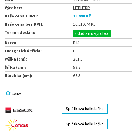
Výrobce:
LIEBHERR
Naše cena s DPH:
19.990 Kč
Naše cena bez DPH:
16.519,74 Kč
Termín dodání:
skladem u výrobce
Barva:
Bílá
Energetická třída:
D
Výška (cm):
201.5
Šířka (cm):
59.7
Hloubka (cm):
67.5
Sdílet
Splátková kalkulačka
Splátková kalkulačka