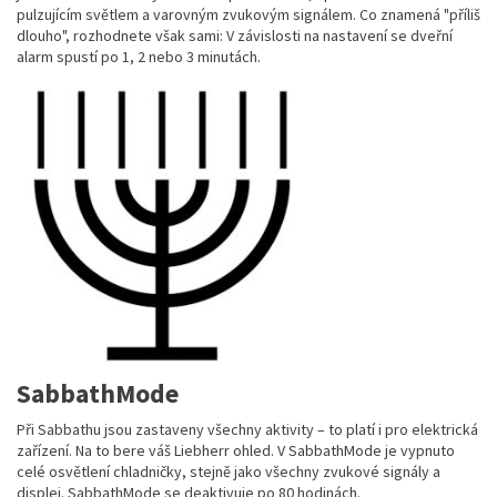
pulzujícím světlem a varovným zvukovým signálem. Co znamená "příliš
dlouho", rozhodnete však sami: V závislosti na nastavení se dveřní
alarm spustí po 1, 2 nebo 3 minutách.
SabbathMode
Při Sabbathu jsou zastaveny všechny aktivity – to platí i pro elektrická
zařízení. Na to bere váš Liebherr ohled. V SabbathMode je vypnuto
celé osvětlení chladničky, stejně jako všechny zvukové signály a
displej. SabbathMode se deaktivuje po 80 hodinách.