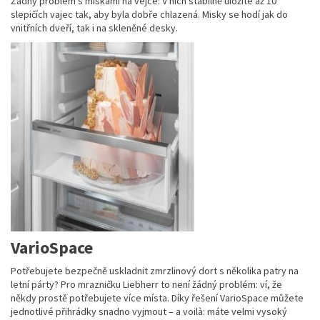
Žádný problém s miskami na vejce: V nich stabilně uložíte až 10
slepičích vajec tak, aby byla dobře chlazená. Misky se hodí jak do
vnitřních dveří, tak i na skleněné desky.
VarioSpace
Potřebujete bezpečně uskladnit zmrzlinový dort s několika patry na
letní párty? Pro mrazničku Liebherr to není žádný problém: ví, že
někdy prostě potřebujete více místa. Díky řešení VarioSpace můžete
jednotlivé přihrádky snadno vyjmout – a voilà: máte velmi vysoký