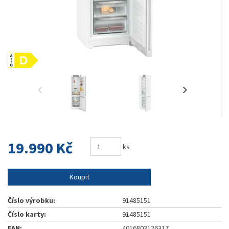
19.990 Kč
ks
Koupit
Číslo výrobku:
91485151
Číslo karty:
91485151
EAN:
4016803126317