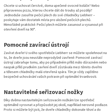
Chcete si uchovat čerstvé, doma upečené ovocné koláče? Nebo
připravenou pizzu, kterou chcete dát do trouby až později?
Jednoduše zasuňte pečicí plech do své chladničky Liebherr –
poskytuje vám dostatek místa pro uložení pečicích plechů.
Mimořádně praktické: Pečicí plech můžete zasunout a vysunout při
otevření dveří na 90°.
Pomocné zavírací ústrojí
Zavírat dveře! U svého spotřebiče Liebherr se můžete spolehnout na
to, že dveře jsou neustále neprodyšně zavřené: Pomocné zavírací
ústrojí zabraňuje tomu, aby po případném příliš málo důrazném nebo
naopak příliš prudkém zavření dveří zůstávala mezi těmito dveřmi
a tělesem chladničky malá otevřená spára. Tím je vždy zajištěno
bezpečné uchovávání vašich potravin při optimální trvanlivosti.
Nastavitelné seřizovací nožky
Díky dvěma nastavitelným seřizovacím nožkám lze spotřebič
optimálně vyrovnat a přizpůsobit jej okolí, například nerovné podlaze.
Proto si můžete být jisti, že dveře chladničky dokonale těsní a do