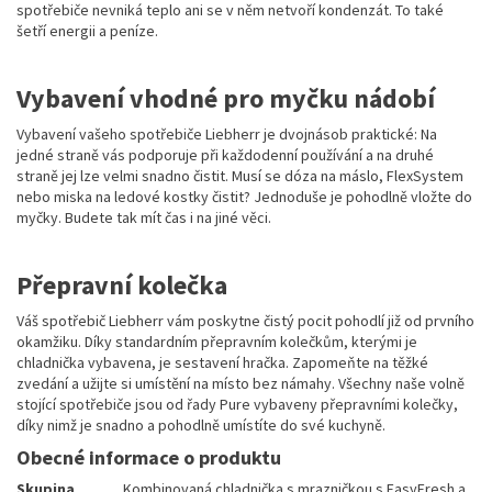
spotřebiče nevniká teplo ani se v něm netvoří kondenzát. To také
šetří energii a peníze.
Vybavení vhodné pro myčku nádobí
Vybavení vašeho spotřebiče Liebherr je dvojnásob praktické: Na
jedné straně vás podporuje při každodenní používání a na druhé
straně jej lze velmi snadno čistit. Musí se dóza na máslo, FlexSystem
nebo miska na ledové kostky čistit? Jednoduše je pohodlně vložte do
myčky. Budete tak mít čas i na jiné věci.
Přepravní kolečka
Váš spotřebič Liebherr vám poskytne čistý pocit pohodlí již od prvního
okamžiku. Díky standardním přepravním kolečkům, kterými je
chladnička vybavena, je sestavení hračka. Zapomeňte na těžké
zvedání a užijte si umístění na místo bez námahy. Všechny naše volně
stojící spotřebiče jsou od řady Pure vybaveny přepravními kolečky,
díky nimž je snadno a pohodlně umístíte do své kuchyně.
Obecné informace o produktu
Skupina
Kombinovaná chladnička s mrazničkou s EasyFresh a