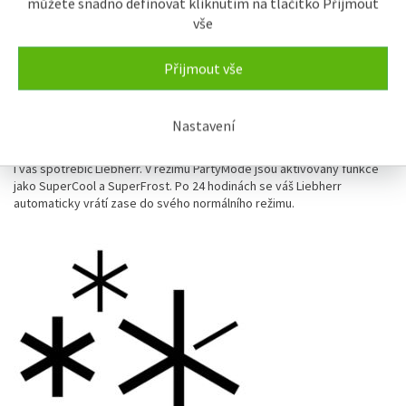
můžete snadno definovat kliknutím na tlačítko Přijmout
vše
Přijmout vše
PartyMode
Nastavení
Nyní mohou přijít hosté – o dobrou náladu se během večírku postará
i váš spotřebič Liebherr. V režimu PartyMode jsou aktivovány funkce
jako SuperCool a SuperFrost. Po 24 hodinách se váš Liebherr
automaticky vrátí zase do svého normálního režimu.