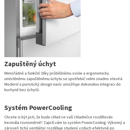
Zapuštěný úchyt
Mimořádné a funkční: Díky průběžnému svisle a ergonomicky
umístěnému zapuštěnému úchytu se spotřebič velmi snadno otevírá.
Moderní a puristický design navíc umožňuje dokonalou integraci do
kuchyně bez úchytů.
Systém PowerCooling
Chcete si být jisti, že bude chlad ve vaší chladničce rozdělován
bezmála rovnoměrně? Zajistí vám to systém PowerCooling: Výkonný a
zároveň tichý ventilátor rozděluje studený vzduch efektivně po