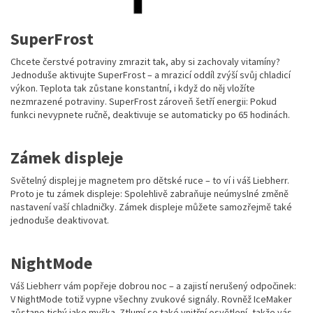
SuperFrost
Chcete čerstvé potraviny zmrazit tak, aby si zachovaly vitamíny?
Jednoduše aktivujte SuperFrost – a mrazicí oddíl zvýší svůj chladicí
výkon. Teplota tak zůstane konstantní, i když do něj vložíte
nezmrazené potraviny. SuperFrost zároveň šetří energii: Pokud
funkci nevypnete ručně, deaktivuje se automaticky po 65 hodinách.
Zámek displeje
Světelný displej je magnetem pro dětské ruce – to ví i váš Liebherr.
Proto je tu zámek displeje: Spolehlivě zabraňuje neúmyslné změně
nastavení vaší chladničky. Zámek displeje můžete samozřejmě také
jednoduše deaktivovat.
NightMode
Váš Liebherr vám popřeje dobrou noc – a zajistí nerušený odpočinek:
V NightMode totiž vypne všechny zvukové signály. Rovněž IceMaker
zůstane tichý jako myška. Ztlumí se také vnitřní osvětlení, takže vás