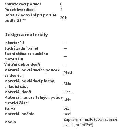
Zmrazovací podnos
0
Pocet hvezdicek
4
Doba skladování při poruše
20 h
podle GS **
Design a materiály
InteriorFit
—
Suchý zadní panel
—
Zadní stěna ze suchého
—
materiálu
Vnitřní dekor dveří
—
Materiál odkládacích policek
Plast
ve dverích
Materiál odkládací plochy,
Sklo
chladící cást
Materiál dveří
Ocel
Materiál nastavitelných polic v
Sklo
mrazicí části
Barva
bílá
Materiál bočnic
ocel
Zapuštěné madlo (oboustranné,
Madlo
svislé, průběžné)