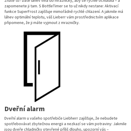
Znáte to? Dáte láhev vína do mrazničky, aby se rychle ochladila – a
zapomenete ji tam. S BottleTimer se to už nikdy nestane: Aktivací
funkce SuperFrost zajišťuje mimořádně rychlé chlazení. A jakmile má
láhev optimální teplotu, váš Lieberr vám prostřednictvím aplikace
připomene, že ji máte vyjmout z mrazničky.
Dveřní alarm
Dveřní alarm u vašeho spotřebiče Liebherr zajišťuje, že nebudete
spotřebovávat zbytečnou energii a nezkazí se vám potraviny: Jakmile
jsou dveře chladničky otevřené příliš dlouho, upozorní vás –