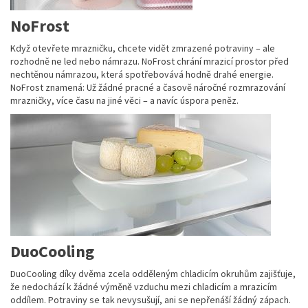
NoFrost
Když otevřete mrazničku, chcete vidět zmrazené potraviny – ale
rozhodně ne led nebo námrazu. NoFrost chrání mrazicí prostor před
nechtěnou námrazou, která spotřebovává hodně drahé energie.
NoFrost znamená: Už žádné pracné a časově náročné rozmrazování
mrazničky, více času na jiné věci – a navíc úspora peněz.
DuoCooling
DuoCooling díky dvěma zcela odděleným chladicím okruhům zajišťuje,
že nedochází k žádné výměně vzduchu mezi chladicím a mrazicím
oddílem. Potraviny se tak nevysušují, ani se nepřenáší žádný zápach.