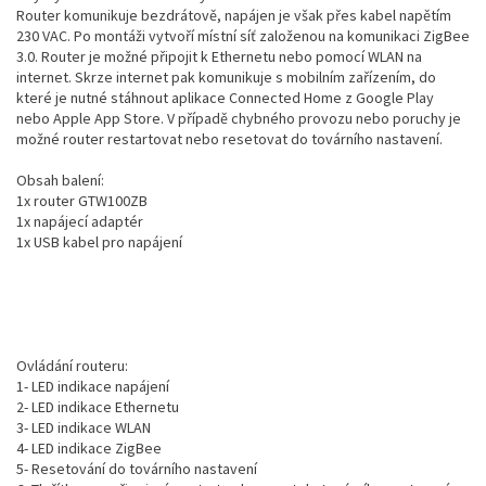
Router komunikuje bezdrátově, napájen je však přes kabel napětím
230 VAC. Po montáži vytvoří místní síť založenou na komunikaci ZigBee
3.0. Router je možné připojit k Ethernetu nebo pomocí WLAN na
internet. Skrze internet pak komunikuje s mobilním zařízením, do
které je nutné stáhnout aplikace Connected Home z Google Play
nebo Apple App Store. V případě chybného provozu nebo poruchy je
možné router restartovat nebo resetovat do továrního nastavení.
Obsah balení:
1x router GTW100ZB
1x napájecí adaptér
1x USB kabel pro napájení
Ovládání routeru:
1- LED indikace napájení
2- LED indikace Ethernetu
3- LED indikace WLAN
4- LED indikace ZigBee
5- Resetování do továrního nastavení