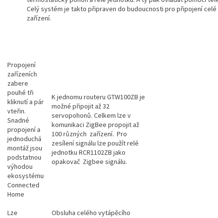
Celý systém je takto připraven do budoucnosti pro připojení celé
zařízení.
Propojení
zařízeních
zabere
pouhé tři
K jednomu routeru GTW100ZB je
kliknutí a pár
možné připojit až 32
vteřin.
servopohonů. Celkem lze v
Snadné
komunikaci ZigBee propojit až
propojení a
100 různých zařízení. Pro
jednoduchá
zesílení signálu lze použít relé
montáž jsou
jednotku RCR1102ZB jako
podstatnou
opakovač Zigbee signálu.
výhodou
ekosystému
Connected
Home
Lze
Obsluha celého vytápěcího