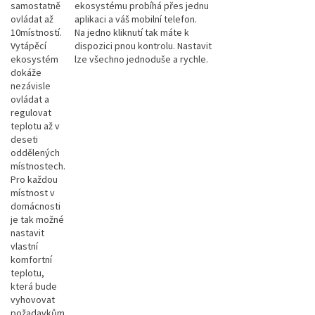
samostatně
ekosystému probíhá přes jednu
ovládat až
aplikaci a váš mobilní telefon.
10místností.
Na jedno kliknutí tak máte k
Vytápěcí
dispozici pnou kontrolu. Nastavit
ekosystém
lze všechno jednoduše a rychle.
dokáže
nezávisle
ovládat a
regulovat
teplotu až v
deseti
oddělených
místnostech.
Pro každou
místnost v
domácnosti
je tak možné
nastavit
vlastní
komfortní
teplotu,
která bude
vyhovovat
požadavkům