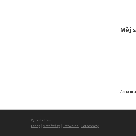
Měj 
Záruční 
Vyrobil FT Sun
|
|
|
Eshop
Motořetězy
Fotokniha
Fotoobrazy