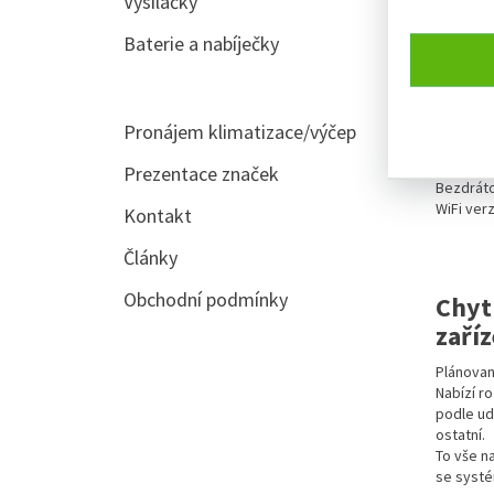
Vysílačky
Baterie a nabíječky
NoN 
Pronájem klimatizace/výčep
NoN jsou
jsou vho
Prezentace značek
Bezdráto
WiFi ver
Kontakt
Články
Obchodní podmínky
Chyt
zaří
Plánovan
Nabízí r
podle ud
ostatní.
To vše n
se syst