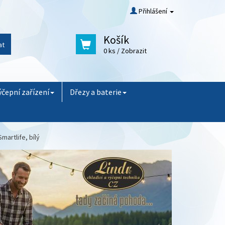
Přihlášení
Košík
at
0 ks
/ Zobrazit
ýčepní zařízení
Dřezy a baterie
martlife, bílý