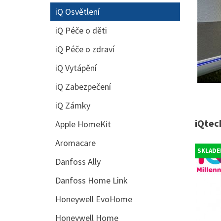
iQ Osvětlení
iQ Péče o děti
iQ Péče o zdraví
iQ Vytápění
iQ Zabezpečení
iQ Zámky
iQtech
Apple HomeKit
Aromacare
SKLADE
Danfoss Ally
Danfoss Home Link
Honeywell EvoHome
Honeywell Home