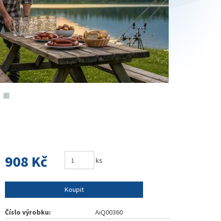
908 Kč
ks
Koupit
Číslo výrobku:
AiQ00360