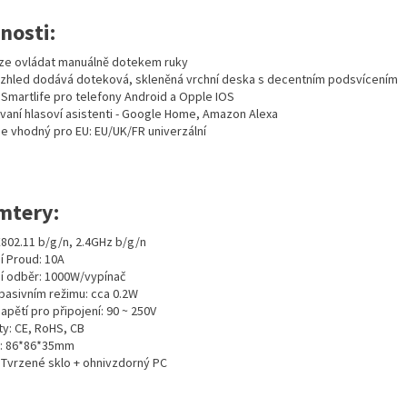
nosti:
lze ovládat manuálně dotekem ruky
vzhled dodává doteková, skleněná vrchní deska s decentním podsvícením
 Smartlife pro telefony Android a Opple IOS
aní hlasoví asistenti - Google Home, Amazon Alexa
je vhodný pro EU: EU/UK/FR univerzální
mtery:
E802.11 b/g/n, 2.4GHz b/g/n
í Proud: 10A
í odběr: 1000W/vypínač
pasivním režimu: cca 0.2W
pětí pro připojení: 90 ~ 250V
ty: CE, RoHS, CB
: 86*86*35mm
: Tvrzené sklo + ohnivzdorný PC