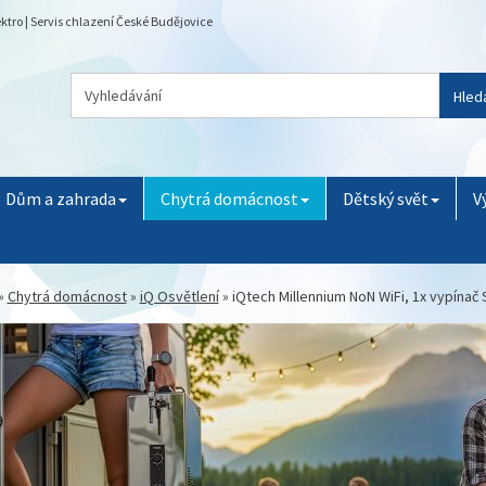
ektro | Servis chlazení České Budějovice
Hled
Dům a zahrada
Chytrá domácnost
Dětský svět
V
»
Chytrá domácnost
»
iQ Osvětlení
»
iQtech Millennium NoN WiFi, 1x vypínač S