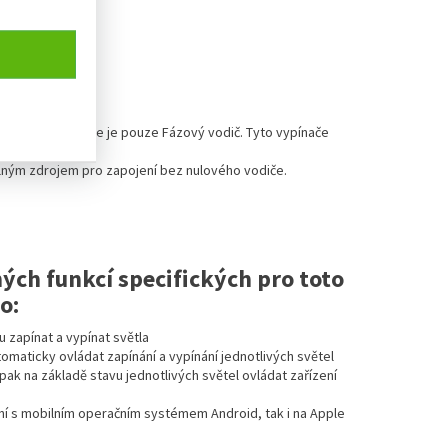
 v krabici vypínače je pouze Fázový vodič. Tyto vypínače
elným zdrojem pro zapojení bez nulového vodiče.
ých funkcí specifických pro toto
o:
 zapínat a vypínat světla
maticky ovládat zapínání a vypínání jednotlivých světel
ak na základě stavu jednotlivých světel ovládat zařízení
zení s mobilním operačním systémem Android, tak i na Apple