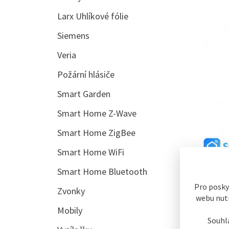
Larx Uhlíkové fólie
Siemens
Veria
Požární hlásiče
Smart Garden
Smart Home Z-Wave
Smart Home ZigBee
Smart Home WiFi
Smart Home Bluetooth
Popis
Pro posky
Zvonky
webu nutn
Popis 
Mobily
iQte
Souhl