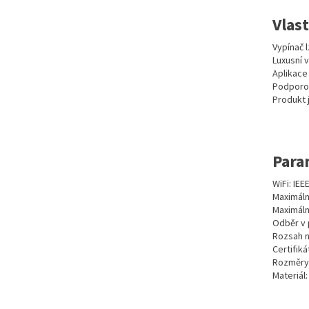
Vlast
Vypínač 
Luxusní 
Aplikace
Podporov
Produkt 
Para
WiFi: IEE
Maximáln
Maximáln
Odběr v 
Rozsah na
Certifiká
Rozměry
Materiál