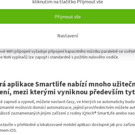
kliknutím na tlačítko Přijmout vše
Přijmout vše
vypínač - No Neutral:
Nastavení
 vypínače, které k funkčnímu zapojení nepotřebují Nulový vodič. Stačí, když
dné pro starší elektrické rozvody a všude tam kde není Nulový vodič.
vé WiFi připojení vyžaduje připojení kapacitního můstku paralelně se svět
ze NoN vypínačů lze zapojit i standardně s požitím nulového vodiče.
rá aplikace Smartlife nabízí mnoho užitečn
zení, mezi kterými vyniknou především tyt
é zapnutí a vypnutí, můžete nastavit časy, ve kterých se automaticky budou
ozmanité možnosti domácí automatizace, jejímž prostřednictvím můžete auto
álostí zaznamenaných jinými zařízení z rodiny iQtech® SmartLife anebo naop
astavíte v přehledné a lokalizované mobilní aplikaci dostupné jak pro zaří
émem iOS.