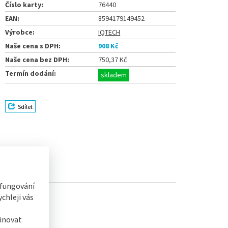
Číslo karty:
76440
EAN:
8594179149452
Výrobce:
IQTECH
Naše cena s DPH:
908 Kč
Naše cena bez DPH:
750,37 Kč
Termín dodání:
skladem
Sdílet
 fungování
chleji vás
life
inovat