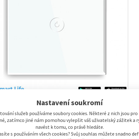
Nastavení soukromí
tování služeb používáme soubory cookies. Některé z nich jsou pro
é, zatímco jiné nám pomohou vylepšit váš uživatelský zážitek a ry
výrobku
navést k tomu, co právě hledáte.
ch® Millennium , WiFi 1x NoN vypínač Smart
asíte s používáním všech cookies? Svůj souhlas můžete snadno def