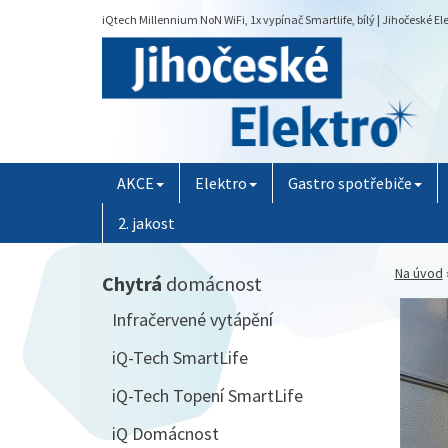
iQtech Millennium NoN WiFi, 1x vypínač Smartlife, bílý | Jihočeské El
AKCE
Elektro
Gastro spotřebiče
2. jakost
Na úvod
Chytrá
domácnost
Infračervené vytápění
iQ-Tech SmartLife
iQ-Tech Topení SmartLife
iQ Domácnost