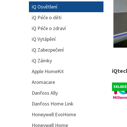
iQ Osvětlení
iQ Péče o děti
iQ Péče o zdraví
iQ Vytápění
iQ Zabezpečení
iQ Zámky
iQtec
Apple HomeKit
Aromacare
SKLADE
Danfoss Ally
Danfoss Home Link
Honeywell EvoHome
Honeywell Home