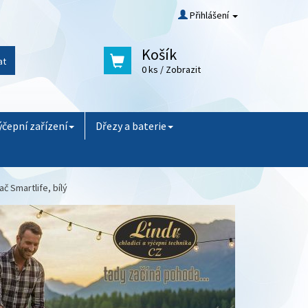
Přihlášení
Košík
at
0 ks
/ Zobrazit
ýčepní zařízení
Dřezy a baterie
č Smartlife, bílý