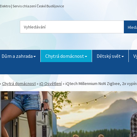
Elektro | Servis chlazení České Budějovice
Hled
Dům a zahrada
Chytrá domácnost
Dětský svět
V
»
Chytrá domácnost
»
iQ Osvětlení
»
iQtech Millennium NoN Zigbee, 2x vypína