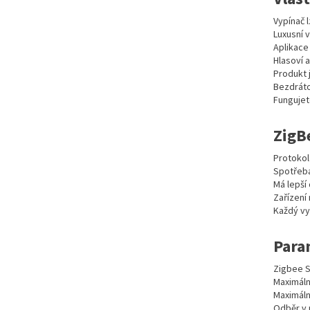
Vypínač 
Luxusní 
Aplikace
Hlasoví 
Produkt 
Bezdráto
Fungujet
ZigB
Protokol 
Spotřeba
Má lepší 
Zařízení
Každý vy
Para
Zigbee S
Maximáln
Maximáln
Odběr v 