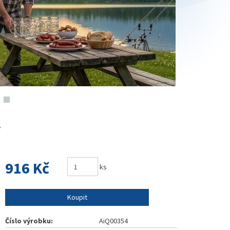
ý
916 Kč
ks
Koupit
Číslo výrobku:
AiQ00354