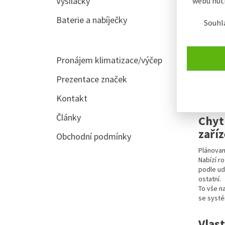
Vysílačky
webu nutn
Baterie a nabíječky
Souhl
NoN 
Pronájem klimatizace/výčep
NoN jsou
jsou vho
Prezentace značek
Kontakt
Články
Chyt
zaří
Obchodní podmínky
Plánovan
Nabízí r
podle ud
ostatní.
To vše n
se syst
Vlast