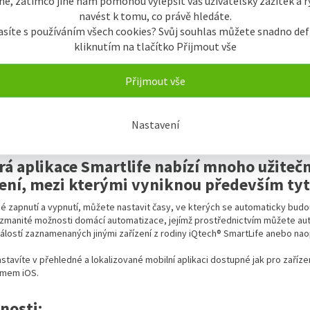
é, zatímco jiné nám pomohou vylepšit váš uživatelský zážitek a ry
navést k tomu, co právě hledáte.
asíte s používáním všech cookies? Svůj souhlas můžete snadno def
kliknutím na tlačítko Přijmout vše
vypínač - No Neutral:
Přijmout vše
 vypínače, které k funkčnímu zapojení nepotřebují Nulový vodič. Stačí, když
dné pro straší elektrické rozvody a všude tam kde není Nulový vodič.
Nastavení
rá aplikace Smartlife nabízí mnoho užitečn
zení, mezi kterými vyniknou především tyt
é zapnutí a vypnutí, můžete nastavit časy, ve kterých se automaticky budou
ozmanité možnosti domácí automatizace, jejímž prostřednictvím můžete auto
álostí zaznamenaných jinými zařízení z rodiny iQtech® SmartLife anebo naop
astavíte v přehledné a lokalizované mobilní aplikaci dostupné jak pro zaří
émem iOS.
nosti: