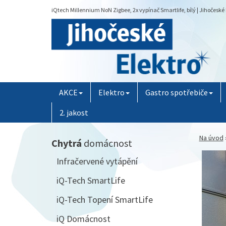
iQtech Millennium NoN Zigbee, 2x vypínač Smartlife, bílý | Jihočeské 
AKCE
Elektro
Gastro spotřebiče
2. jakost
Na úvod
Chytrá
domácnost
Infračervené vytápění
iQ-Tech SmartLife
iQ-Tech Topení SmartLife
iQ Domácnost