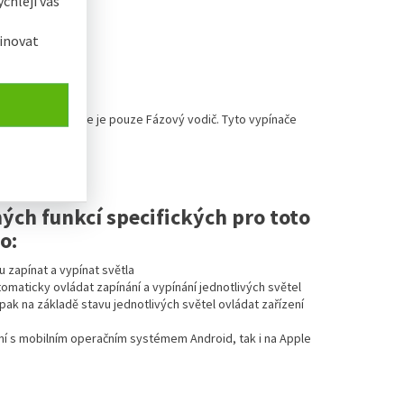
chleji vás
inovat
 v krabici vypínače je pouze Fázový vodič. Tyto vypínače
ých funkcí specifických pro toto
o:
 zapínat a vypínat světla
maticky ovládat zapínání a vypínání jednotlivých světel
ak na základě stavu jednotlivých světel ovládat zařízení
zení s mobilním operačním systémem Android, tak i na Apple