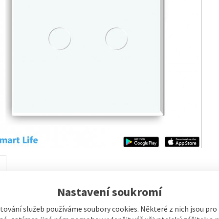
Nastavení soukromí
výrobku
ch® Millennium , Zigbee 2x NoN vypínač Sm
tování služeb používáme soubory cookies. Některé z nich jsou pro