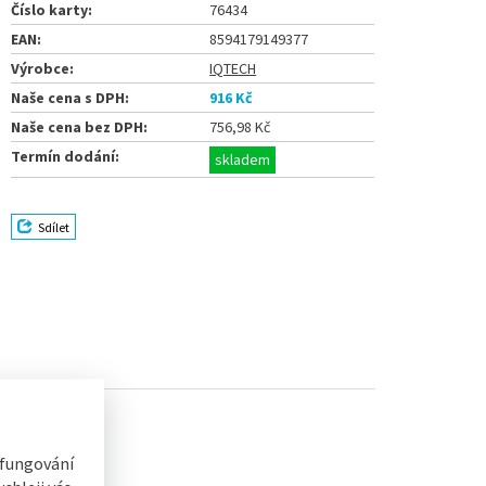
Číslo karty:
76434
EAN:
8594179149377
Výrobce:
IQTECH
Naše cena s DPH:
916 Kč
Naše cena bez DPH:
756,98 Kč
Termín dodání:
skladem
Sdílet
artlife
 fungování