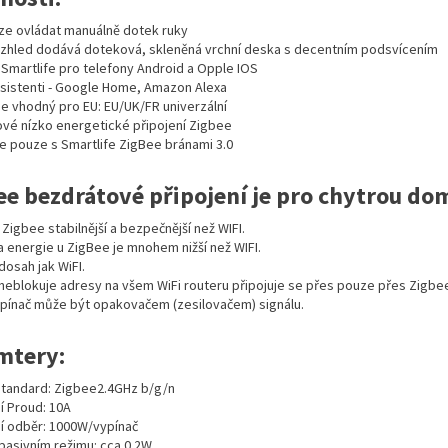
lze ovládat manuálně dotek ruky
vzhled dodává doteková, skleněná vrchní deska s decentním podsvícením
 Smartlife pro telefony Android a Opple IOS
asistenti - Google Home, Amazon Alexa
je vhodný pro EU: EU/UK/FR univerzální
vé nízko energetické připojení Zigbee
e pouze s Smartlife ZigBee bránami 3.0
ee bezdrátové připojení je pro chytrou do
Zigbee stabilnější a bezpečnější než WIFI.
 energie u ZigBee je mnohem nižší než WIFI.
dosah jak WiFI.
 neblokuje adresy na všem WiFi routeru připojuje se přes pouze přes Zigbee 
pínač může být opakovačem (zesilovačem) signálu.
mtery:
tandard: Zigbee2.4GHz b/g/n
í Proud: 10A
í odběr: 1000W/vypínač
pasivním režimu: cca 0.2W