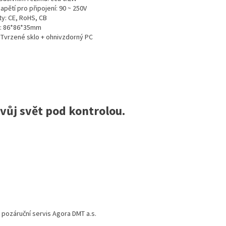
pětí pro připojení: 90 ~ 250V
ty: CE, RoHS, CB
: 86*86*35mm
: Tvrzené sklo + ohnivzdorný PC
svůj svět pod kontrolou.
a pozáruční servis Agora DMT a.s.