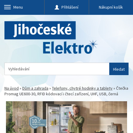
Menu
Přihlášení
Nákupní košík
Hledat
Na úvod
»
Dům a zahrada
»
Telefony, chytré hodinky a tablety
»
Čtečka
Promag UE600-30, RFID kódovací i čtecí zařízení, UHF, USB, černá