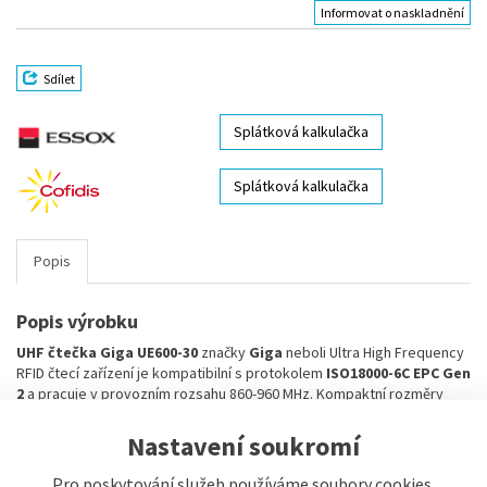
Informovat o naskladnění
Sdílet
Splátková kalkulačka
Splátková kalkulačka
Popis
Popis výrobku
UHF čtečka Giga UE600-30
značky
Giga
neboli Ultra High Frequency
RFID čtecí zařízení je kompatibilní s protokolem
ISO18000-6C EPC Gen
2
a pracuje v provozním rozsahu 860-960 MHz. Kompaktní rozměry
stolního provedení umožňují instalaci v prostředí s omezeným
prostorem.
Nastavení soukromí
Pro poskytování služeb používáme soubory cookies.