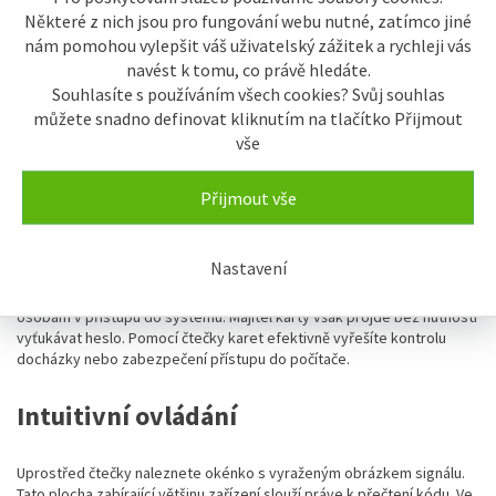
Některé z nich jsou pro fungování webu nutné, zatímco jiné
nám pomohou vylepšit váš uživatelský zážitek a rychleji vás
navést k tomu, co právě hledáte.
Souhlasíte s používáním všech cookies? Svůj souhlas
můžete snadno definovat kliknutím na tlačítko Přijmout
vše
Přijmout vše
Nastavení
Čte z RFID karty
unikátní sériové číslo,
kterým lze vlastníka karty
jednoznačně identifikovat. Systém RFID karet zabrání neoprávněným
osobám v přístupu do systému. Majitel karty však projde bez nutnosti
vyťukávat heslo. Pomocí čtečky karet efektivně vyřešíte kontrolu
docházky nebo zabezpečení přístupu do počítače.
Intuitivní ovládání
Uprostřed čtečky naleznete okénko s vyraženým obrázkem signálu.
Tato plocha zabírající většinu zařízení slouží práve k přečtení kódu. Ve