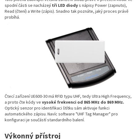
spodní části se nacházejí
tři LED diody
s nápisy Power (zapnuto),
Read (čtení) a Write (zápis). Snadno tak poznáte, jaký proces právě
probíhá.
Čtecí zařízení UE600-30 má RFID typu UHF, tedy Ultra High Frequency,
a proto čte kódy ve
vysoké frekvenci od 865 MHz do 869 MHz.
Optický senzor pro identifikaci štítku sám aktivuje funkci
automatického zápisu. Navíc software "UHF Tag Manager" pro
konfiguraci je součástí standardního balení.
Výkonný přístroj