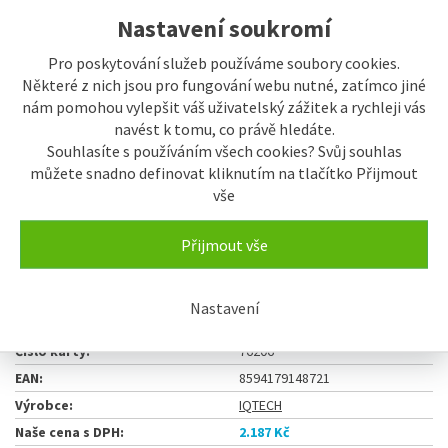
Nastavení soukromí
Pro poskytování služeb používáme soubory cookies.
Některé z nich jsou pro fungování webu nutné, zatímco jiné
nám pomohou vylepšit váš uživatelský zážitek a rychleji vás
navést k tomu, co právě hledáte.
Souhlasíte s používáním všech cookies? Svůj souhlas
můžete snadno definovat kliknutím na tlačítko Přijmout
vše
2.187 Kč
ks
Přijmout vše
Koupit
Nastavení
Číslo výrobku:
AiQ00339
Číslo karty:
76206
EAN:
8594179148721
Výrobce:
IQTECH
Naše cena s DPH:
2.187 Kč