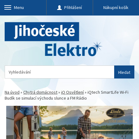
Menu
Přihlášení
Nákupní košík
Hledat
Na úvod
»
Chytrá domácnost
»
iQ Osvětlení
»
iQtech SmartLife Wi-Fi
Budík se simulací východu slunce a FM Rádio