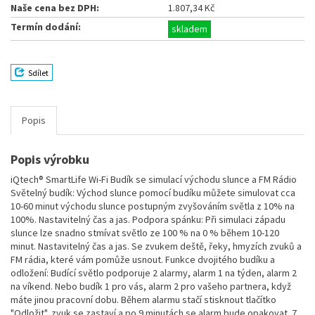
Naše cena bez DPH:
1.807,34 Kč
Termín dodání:
skladem
Sdílet
Popis
Popis výrobku
iQtech® SmartLife Wi-Fi Budík se simulací východu slunce a FM Rádio
Světelný budík: Východ slunce pomocí budíku můžete simulovat cca
10-60 minut východu slunce postupným zvyšováním světla z 10% na
100%. Nastavitelný čas a jas. Podpora spánku: Při simulaci západu
slunce lze snadno stmívat světlo ze 100 % na 0 % během 10-120
minut. Nastavitelný čas a jas. Se zvukem deště, řeky, hmyzích zvuků a
FM rádia, které vám pomůže usnout. Funkce dvojitého budíku a
odložení: Budící světlo podporuje 2 alarmy, alarm 1 na týden, alarm 2
na víkend. Nebo budík 1 pro vás, alarm 2 pro vašeho partnera, když
máte jinou pracovní dobu. Během alarmu stačí stisknout tlačítko
"Odložit", zvuk se zastaví a po 9 minutách se alarm bude opakovat. 7