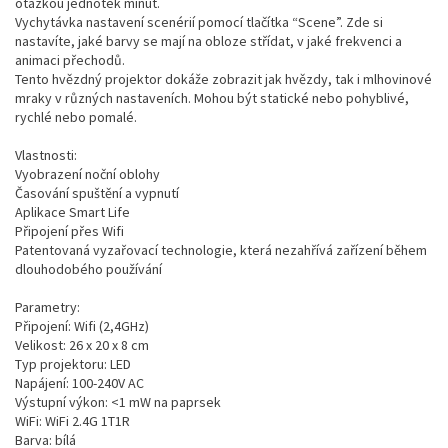
otázkou jednotek minut.
Vychytávka nastavení scenérií pomocí tlačítka “Scene”. Zde si
nastavíte, jaké barvy se mají na obloze střídat, v jaké frekvenci a
animaci přechodů.
Tento hvězdný projektor dokáže zobrazit jak hvězdy, tak i mlhovinové
mraky v různých nastaveních. Mohou být statické nebo pohyblivé,
rychlé nebo pomalé.
Vlastnosti:
Vyobrazení noční oblohy
Časování spuštění a vypnutí
Aplikace Smart Life
Připojení přes Wifi
Patentovaná vyzařovací technologie, která nezahřívá zařízení během
dlouhodobého používání
Parametry:
Připojení: Wifi (2,4GHz)
Velikost: 26 x 20 x 8 cm
Typ projektoru: LED
Napájení: 100-240V AC
Výstupní výkon: <1 mW na paprsek
WiFi: WiFi 2.4G 1T1R
Barva: bílá