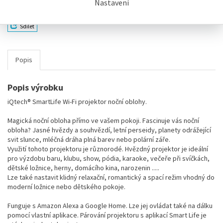
Nastavení
Sdílet
Popis
Popis výrobku
iQtech® SmartLife Wi-Fi projektor noční oblohy.
Magická noční obloha přímo ve vašem pokoji. Fascinuje vás noční
obloha? Jasné hvězdy a souhvězdí, letní perseidy, planety odrážející
svit slunce, mléčná dráha plná barev nebo polární záře.
Využití tohoto projektoru je různorodé. Hvězdný projektor je ideální
pro výzdobu baru, klubu, show, pódia, karaoke, večeře při svíčkách,
dětské ložnice, herny, domácího kina, narozenin .....
Lze také nastavit klidný relaxační, romantický a spací režim vhodný do
moderní ložnice nebo dětského pokoje.
Funguje s Amazon Alexa a Google Home. Lze jej ovládat také na dálku
pomocí vlastní aplikace. Párování projektoru s aplikací Smart Life je