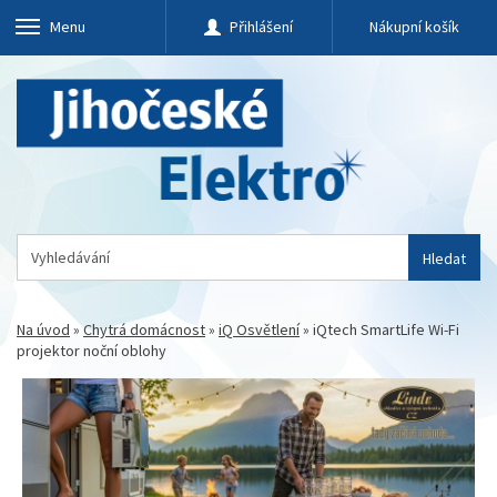
Menu
Přihlášení
Nákupní košík
Hledat
Na úvod
»
Chytrá domácnost
»
iQ Osvětlení
»
iQtech SmartLife Wi-Fi
projektor noční oblohy