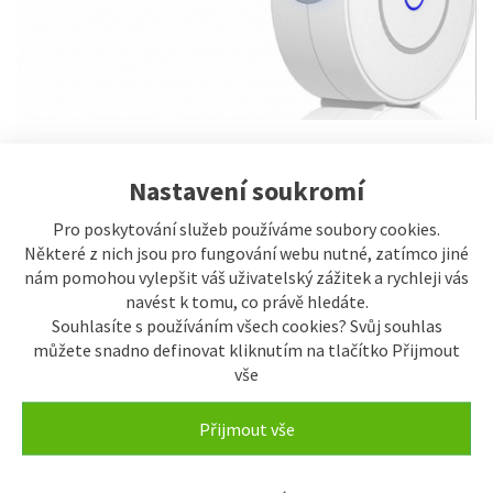
1.896 Kč
Nastavení soukromí
ks
Pro poskytování služeb používáme soubory cookies.
Koupit
Některé z nich jsou pro fungování webu nutné, zatímco jiné
nám pomohou vylepšit váš uživatelský zážitek a rychleji vás
navést k tomu, co právě hledáte.
Číslo výrobku:
AiQ00338
Souhlasíte s používáním všech cookies? Svůj souhlas
Číslo karty:
76205
můžete snadno definovat kliknutím na tlačítko Přijmout
EAN:
8594179148714
vše
Výrobce:
IQTECH
Naše cena s DPH:
1.896 Kč
Přijmout vše
Naše cena bez DPH:
1.566,85 Kč
Termín dodání:
skladem